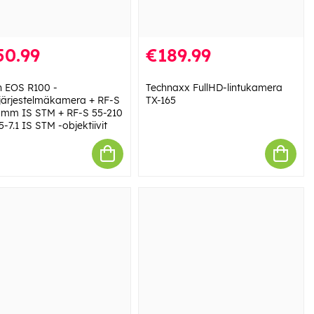
50.99
€189.99
 EOS R100 -
Technaxx FullHD-lintukamera
järjestelmäkamera + RF-S
TX-165
 mm IS STM + RF-S 55-210
7.1 IS STM -objektiivit