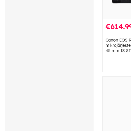
€614.9
Canon EOS R
mikrojärjest
45 mm IS STM