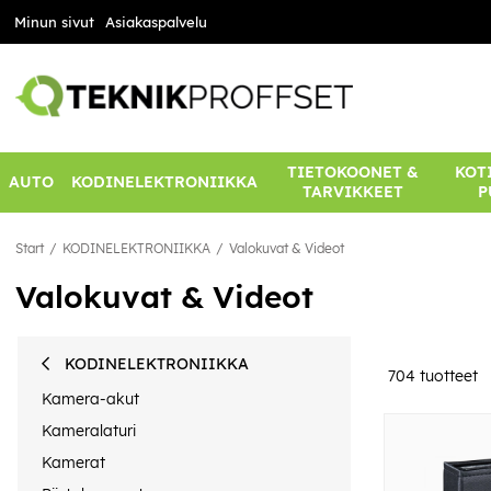
Minun sivut
Asiakaspalvelu
TIETOKOONET &
KOTI
AUTO
KODINELEKTRONIIKKA
TARVIKKEET
P
Start
KODINELEKTRONIIKKA
Valokuvat & Videot
Valokuvat & Videot
KODINELEKTRONIIKKA
704
tuotteet
Kamera-akut
Kameralaturi
Kamerat