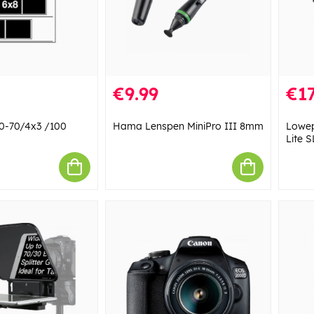
€9.99
€1
60-70/4x3 /100
Hama Lenspen MiniPro III 8mm
Lowep
Lite S