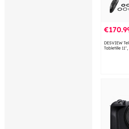
€170.9
DESVIEW Tel
Tabletille 11"