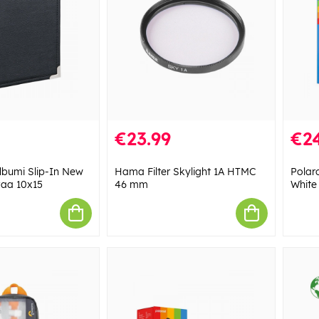
€23.99
€24
bumi Slip-In New
Hama Filter Skylight 1A HTMC
Polaro
vaa 10x15
46 mm
White