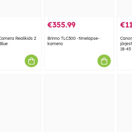
€355.99
€11
 Camera Realikids 2
Brinno TLC300 -timelapse-
Canon
Blue
kamera
järje
18-45