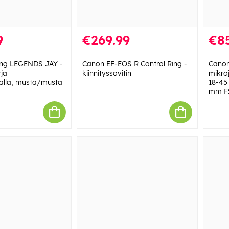
9
€269.99
€8
ing LEGENDS JAY -
Canon EF-EOS R Control Ring -
Canon
rja
kiinnityssovitin
mikro
talla, musta/musta
18-45
mm F5-