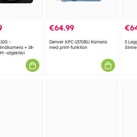
9
€64.99
€6
100 -
Denver KPC-1370BU Kamera
3 Leg
elmäkamera + 18-
med print-funktion
Sinin
 -objektiivi