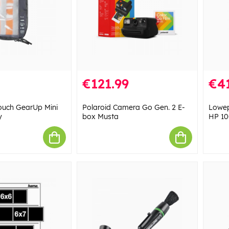
€121.99
€41
uch GearUp Mini
Polaroid Camera Go Gen. 2 E-
Lowep
y
box Musta
HP 1