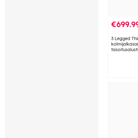
€699.9
3 Legged Th
kolmijalkasa
tasoitusalus