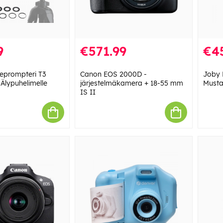
9
€571.99
€4
eprompteri T3
Canon EOS 2000D -
Joby 
, Älypuhelimelle
järjestelmäkamera + 18-55 mm
Musta
IS II