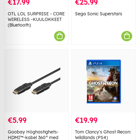
€17.99
€25.99
OTL LOL SURPRISE - CORE
Sega Sonic Superstars
WIRELESS -KUULOKKEET
(Bluetooth)
€5.99
€19.99
Goobay Höghastighets-
Tom Clancy's Ghost Recon:
HDMI™-kabel 360° med
Wildlands (PS4)