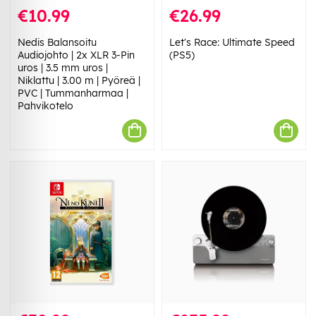
€10.99
€26.99
Nedis Balansoitu
Let's Race: Ultimate Speed
Audiojohto | 2x XLR 3-Pin
(PS5)
uros | 3.5 mm uros |
Niklattu | 3.00 m | Pyöreä |
PVC | Tummanharmaa |
Pahvikotelo