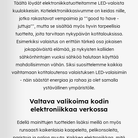
Täältä löydät elektroniikkatuotteitamme LED-valoista
kuulokkeisiin. Kotielektroniikkasivumme on keidas niille,
jotka rakastavat vempaimia ja ""good to have -
juttuja"", mutta se sisältää myös hyvin tarpeellisia
tuotteita, joita tarvitaan nykypäivän kotitalouksissa.
Esimerkiksi valaistus on erittäin tärkeä osa jokaisen
jokapäiväistä elämää, ja nykyisten kalliiden
sähkönhintojen vuoksi sähköä halutaan käyttää
mahdollisimman vähän. Siksi suosittelemme kaikkia
vaihtamaan kotitaloutensa valaistuksen LED-valaisimiin
- näin säästät energiaa ja rahaa ja olet samalla
ystävällinen ympäristölle.
Valtava valikoima kodin
elektroniikkaa verkossa
Edellä mainittujen tuotteiden lisäksi meillä on myös
runsaasti kaikenlaisia kaapeleita, pelikonsoleita,
paristoja ja paljon muuta. Kaikkea elektroniikkaa, mitä