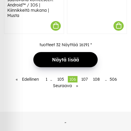
Android™ / IOS |
Kiinnikkeitä mukana |
Musta
tuotteet
32
Näyttää
16191
*
Näytä lisää
«
Edellinen
1
..
105
106
107
108
..
506
Seuraava
»
"