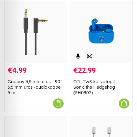
€4.99
€22.99
Goobay 3,5 mm uros - 90°
OTL TWS korvatapit -
3,5 mm uros -audiokaapeli,
Sonic the Hedgehog
5 m
(SH0902)