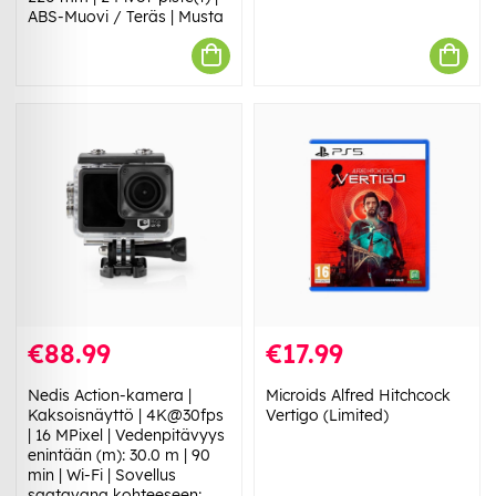
ABS-Muovi / Teräs | Musta
€88.99
€17.99
Nedis Action-kamera |
Microids Alfred Hitchcock
Kaksoisnäyttö | 4K@30fps
Vertigo (Limited)
| 16 MPixel | Vedenpitävyys
enintään (m): 30.0 m | 90
min | Wi-Fi | Sovellus
saatavana kohteeseen: