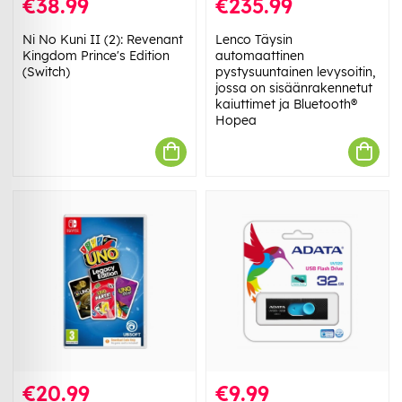
€38.99
€235.99
Ni No Kuni II (2): Revenant
Lenco Täysin
Kingdom Prince's Edition
automaattinen
(Switch)
pystysuuntainen levysoitin,
jossa on sisäänrakennetut
kaiuttimet ja Bluetooth®
Hopea
€20.99
€9.99