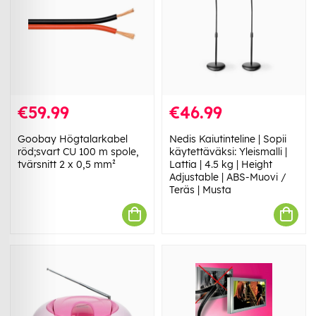
€59.99
€46.99
Goobay Högtalarkabel
Nedis Kaiutinteline | Sopii
röd;svart CU 100 m spole,
käytettäväksi: Yleismalli |
tvärsnitt 2 x 0,5 mm²
Lattia | 4.5 kg | Height
Adjustable | ABS-Muovi /
Teräs | Musta