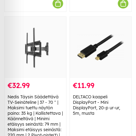
€32.99
€11.99
Nedis Täysin Säädettävä
DELTACO kaapeli
TV-Seinäteline | 37 - 70 " |
DisplayPort - Mini
Maksimi tuettu näytön
DisplayPort, 20-p ur-ur,
paino: 35 kg | Kallistettava |
5m, musta
Käänneltävä | Minimi
etäisyys seinästä: 79 mm |
Maksimi etäisyys seinästä:
220 mm | 2 Pivot-piste(t) |