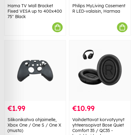
Hama TV Wall Bracket
Philips MyLiving Casement
Fixed VESA up to 400x400
R LED-valaisin, Harmaa
75" Black
€1.99
€10.99
Silikonikahva ohjaimelle,
Vaihdettavat korvatyynyt
Xbox One / One S / One X
yhteensopivat Bose Quiet
(musta)
Comfort 35 / QC35 -