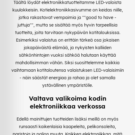
Täältä löydät elektroniikkatuotteitamme LED-valoista
kuulokkeisiin. Kotielektroniikkasivumme on keidas niille,
jotka rakastavat vempaimia ja ""good to have -
juttuja"", mutta se sisältää myös hyvin tarpeellisia
tuotteita, joita tarvitaan nykypäivän kotitalouksissa.
Esimerkiksi valaistus on erittäin tärkeä osa jokaisen
jokapäiväistä elämää, ja nykyisten kalliiden
sähkönhintojen vuoksi sähköä halutaan käyttää
mahdollisimman vähän. Siksi suosittelemme kaikkia
vaihtamaan kotitaloutensa valaistuksen LED-valaisimiin
- näin säästät energiaa ja rahaa ja olet samalla
ystävällinen ympäristölle.
Valtava valikoima kodin
elektroniikkaa verkossa
Edellä mainittujen tuotteiden lisäksi meillä on myös
runsaasti kaikenlaisia kaapeleita, pelikonsoleita,
paristoja ja paljon muuta. Kaikkea elektroniikkaa, mitä