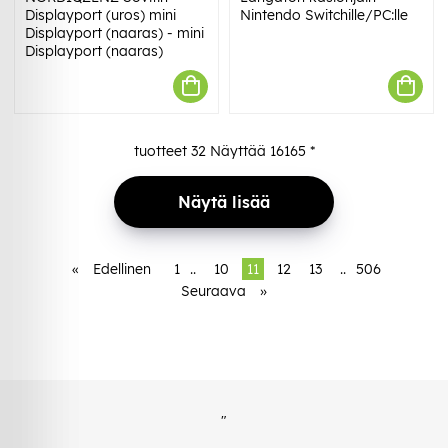
Displayport (uros) mini
Nintendo Switchille/PC:lle
Displayport (naaras) - mini
Displayport (naaras)
tuotteet
32
Näyttää
16165
*
Näytä lisää
«
Edellinen
1
..
10
11
12
13
..
506
Seuraava
»
"