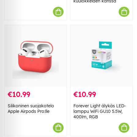
kuulokkeiden kanssa
€10.99
€10.99
Silikoninen suojakotelo
Forever Light älykäs LED-
Apple Airpods Pro:lle
lamppu WiFi GU10 5.5W,
400lm, RGB