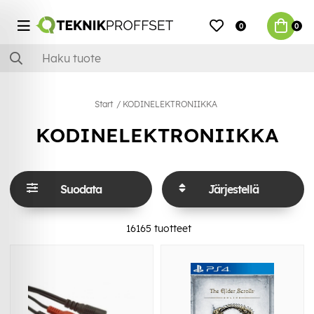
0
0
Start
KODINELEKTRONIIKKA
KODINELEKTRONIIKKA
Suodata
Järjestellä
16165
tuotteet