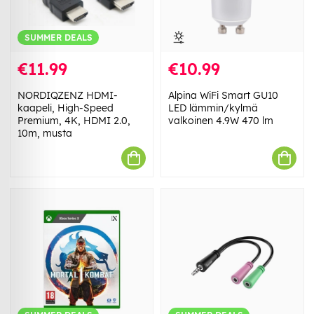
SUMMER DEALS
€11.99
€10.99
NORDIQZENZ HDMI-
Alpina WiFi Smart GU10
kaapeli, High-Speed
LED lämmin/kylmä
Premium, 4K, HDMI 2.0,
valkoinen 4.9W 470 lm
10m, musta