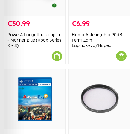
€30.99
€6.99
PowerA Langallinen ohjain
Hama Antennijohto 90dB
- Mariner Blue (Xbox Series
Ferrit 1.5m
X - S)
Läpinäkyvä/Hopea