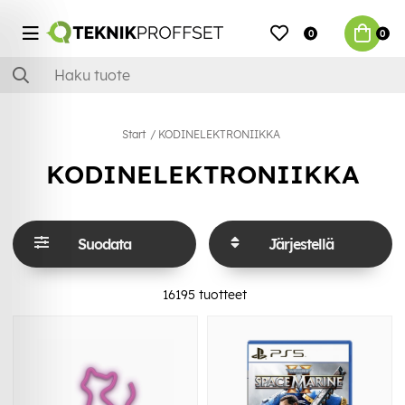
0
0
Start
KODINELEKTRONIIKKA
KODINELEKTRONIIKKA
Suodata
Järjestellä
16195
tuotteet