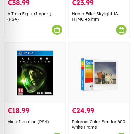
€38.99
€23.99
A-Train Exp.+ (Import)
Hama Filter Skylight 1A
(PS4)
HTMC 46 mm
€18.99
€24.99
Alien: Isolation (PS4)
Polaroid Color Film for 600
White Frame