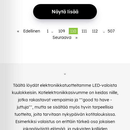
Näytä lisää
«
Edellinen
1
..
109
110
111
112
..
507
Seuraava
»
"
Täältä löydät elektroniikkatuotteitamme LED-valoista
kuulokkeisiin. Kotielektroniikkasivumme on keidas niille,
jotka rakastavat vempaimia ja ""good to have -
juttuja"", mutta se sisältää myös hyvin tarpeellisia
tuotteita, joita tarvitaan nykypäivän kotitalouksissa.
Esimerkiksi valaistus on erittäin tärkeä osa jokaisen
jokapäiväistä elämää, ja nykyisten kalliiden