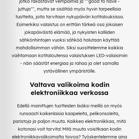
jotka rakastavat vempaimia ja ""good to have -
juttuja"", mutta se sisältää myös hyvin tarpeellisia
tuotteita, joita tarvitaan nykypäivän kotitalouksissa.
Esimerkiksi valaistus on erittäin tärkeä osa jokaisen
jokapäiväistä elämää, ja nykyisten kalliiden
sähkönhintojen vuoksi sähköä halutaan käyttää
mahdollisimman vähän. Siksi suosittelemme kaikkia
vaihtamaan kotitaloutensa valaistuksen LED-valaisimiin
- näin säästät energiaa ja rahaa ja olet samalla
ystävällinen ympäristölle.
Valtava valikoima kodin
elektroniikkaa verkossa
Edellä mainittujen tuotteiden lisäksi meillä on myös
runsaasti kaikenlaisia kaapeleita, pelikonsoleita,
paristoja ja paljon muuta. Kaikkea elektroniikkaa, mitä
kotonasi voit tarvita! Mitä muuta voisitkaan kodin
elektroniikkavalikoimalta toivoa? Työskentelemme aina