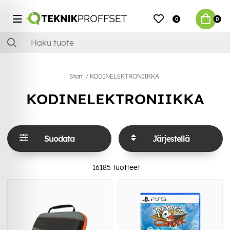
0
0
Start
KODINELEKTRONIIKKA
KODINELEKTRONIIKKA
Suodata
Järjestellä
16185
tuotteet