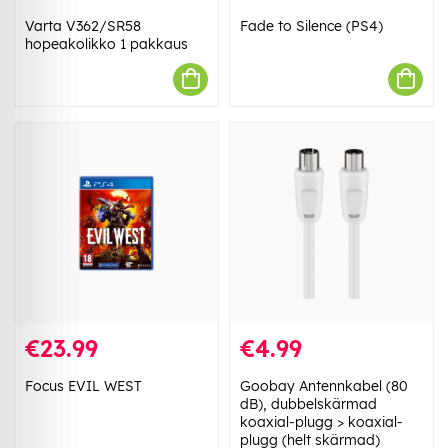
Varta V362/SR58
Fade to Silence (PS4)
hopeakolikko 1 pakkaus
€23.99
€4.99
Focus EVIL WEST
Goobay Antennkabel (80
dB), dubbelskärmad
koaxial-plugg > koaxial-
plugg (helt skärmad)