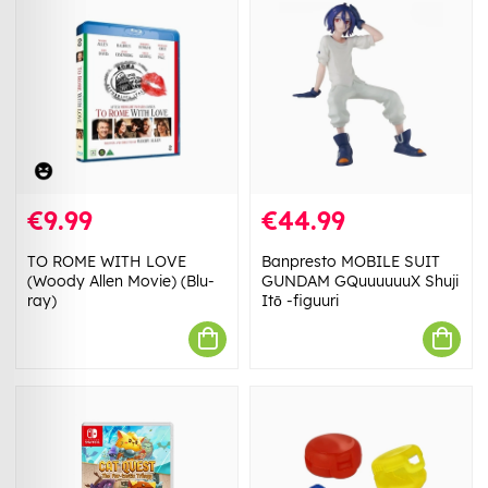
€9.99
€44.99
TO ROME WITH LOVE
Banpresto MOBILE SUIT
(Woody Allen Movie) (Blu-
GUNDAM GQuuuuuuX Shuji
ray)
Itō -figuuri