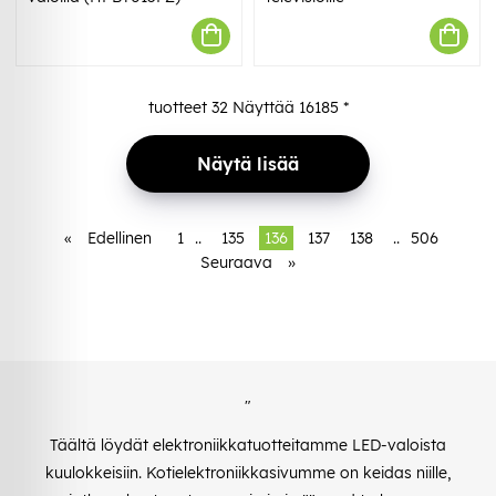
tuotteet
32
Näyttää
16185
*
Näytä lisää
«
Edellinen
1
..
135
136
137
138
..
506
Seuraava
»
"
Täältä löydät elektroniikkatuotteitamme LED-valoista
kuulokkeisiin. Kotielektroniikkasivumme on keidas niille,