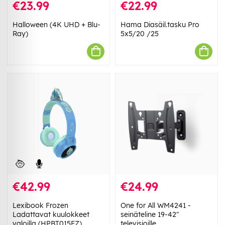
€23.99
€22.99
Halloween (4K UHD + Blu-
Hama Diasäil.tasku Pro
Ray)
5x5/20 /25
€42.99
€24.99
Lexibook Frozen
One for All WM4241 -
Ladattavat kuulokkeet
seinäteline 19-42"
valoilla (HPBT015FZ)
televisioille