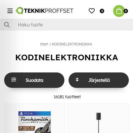
0
0
Start
KODINELEKTRONIIKKA
KODINELEKTRONIIKKA
Suodata
Järjestellä
16181
tuotteet