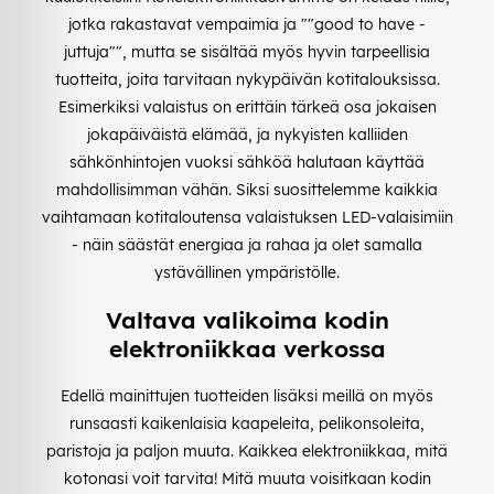
jotka rakastavat vempaimia ja ""good to have -
juttuja"", mutta se sisältää myös hyvin tarpeellisia
tuotteita, joita tarvitaan nykypäivän kotitalouksissa.
Esimerkiksi valaistus on erittäin tärkeä osa jokaisen
jokapäiväistä elämää, ja nykyisten kalliiden
sähkönhintojen vuoksi sähköä halutaan käyttää
mahdollisimman vähän. Siksi suosittelemme kaikkia
vaihtamaan kotitaloutensa valaistuksen LED-valaisimiin
- näin säästät energiaa ja rahaa ja olet samalla
ystävällinen ympäristölle.
Valtava valikoima kodin
elektroniikkaa verkossa
Edellä mainittujen tuotteiden lisäksi meillä on myös
runsaasti kaikenlaisia kaapeleita, pelikonsoleita,
paristoja ja paljon muuta. Kaikkea elektroniikkaa, mitä
kotonasi voit tarvita! Mitä muuta voisitkaan kodin