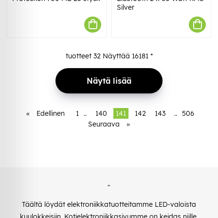
Silver
tuotteet
32
Näyttää
16181
*
Näytä lisää
«
Edellinen
1
..
140
141
142
143
..
506
Seuraava
»
"
Täältä löydät elektroniikkatuotteitamme LED-valoista
kuulokkeisiin. Kotielektroniikkasivumme on keidas niille,