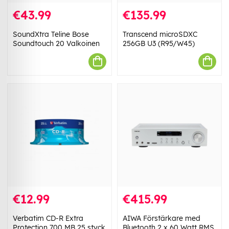
€43.99
€135.99
SoundXtra Teline Bose
Transcend microSDXC
Soundtouch 20 Valkoinen
256GB U3 (R95/W45)
€12.99
€415.99
Verbatim CD-R Extra
AIWA Förstärkare med
Protection 700 MB 25 styck
Bluetooth 2 x 60 Watt RMS