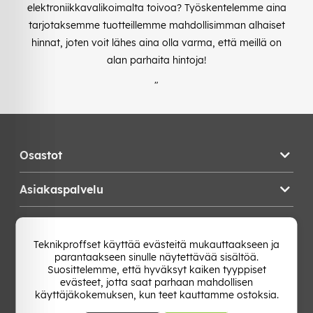
elektroniikkavalikoimalta toivoa? Työskentelemme aina
tarjotaksemme tuotteillemme mahdollisimman alhaiset
hinnat, joten voit lähes aina olla varma, että meillä on
alan parhaita hintoja!
"
Osastot
Asiakaspalvelu
Teknikproffset
Teknikproffset käyttää evästeitä mukauttaakseen ja
parantaakseen sinulle näytettävää sisältöä.
Vaihda Maa
Suosittelemme, että hyväksyt kaiken tyyppiset
evästeet, jotta saat parhaan mahdollisen
käyttäjäkokemuksen, kun teet kauttamme ostoksia.