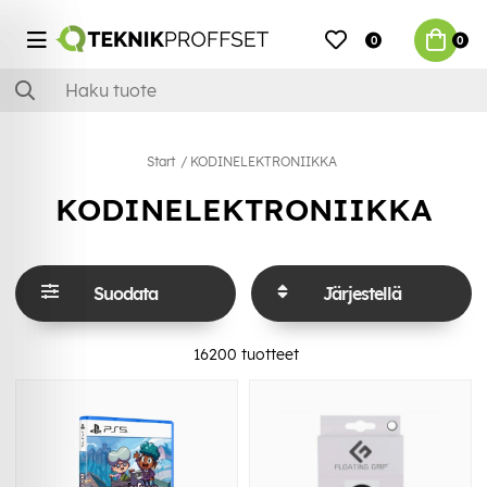
0
0
Start
KODINELEKTRONIIKKA
KODINELEKTRONIIKKA
Suodata
Järjestellä
16200
tuotteet