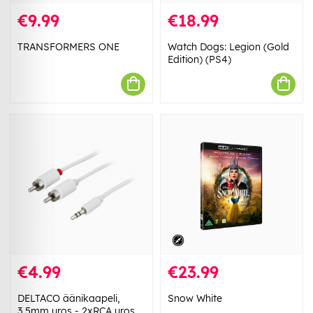
€9.99
€18.99
TRANSFORMERS ONE
Watch Dogs: Legion (Gold
Edition) (PS4)
€4.99
€23.99
DELTACO äänikaapeli,
Snow White
3,5mm uros - 2xRCA uros,