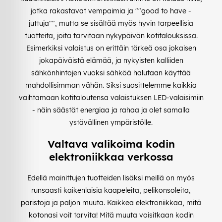
jotka rakastavat vempaimia ja ""good to have -
juttuja"", mutta se sisältää myös hyvin tarpeellisia
tuotteita, joita tarvitaan nykypäivän kotitalouksissa.
Esimerkiksi valaistus on erittäin tärkeä osa jokaisen
jokapäiväistä elämää, ja nykyisten kalliiden
sähkönhintojen vuoksi sähköä halutaan käyttää
mahdollisimman vähän. Siksi suosittelemme kaikkia
vaihtamaan kotitaloutensa valaistuksen LED-valaisimiin
- näin säästät energiaa ja rahaa ja olet samalla
ystävällinen ympäristölle.
Valtava valikoima kodin
elektroniikkaa verkossa
Edellä mainittujen tuotteiden lisäksi meillä on myös
runsaasti kaikenlaisia kaapeleita, pelikonsoleita,
paristoja ja paljon muuta. Kaikkea elektroniikkaa, mitä
kotonasi voit tarvita! Mitä muuta voisitkaan kodin