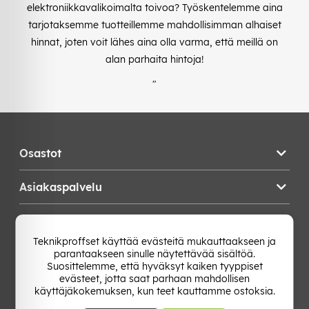
elektroniikkavalikoimalta toivoa? Työskentelemme aina
tarjotaksemme tuotteillemme mahdollisimman alhaiset
hinnat, joten voit lähes aina olla varma, että meillä on
alan parhaita hintoja!
"
Osastot
Asiakaspalvelu
Teknikproffset
Teknikproffset käyttää evästeitä mukauttaakseen ja
parantaakseen sinulle näytettävää sisältöä.
Vaihda Maa
Suosittelemme, että hyväksyt kaiken tyyppiset
evästeet, jotta saat parhaan mahdollisen
käyttäjäkokemuksen, kun teet kauttamme ostoksia.