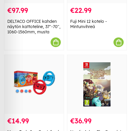
€97.99
€22.99
DELTACO OFFICE kahden
Fuji Mini 12 kotelo -
näytön kattoteline, 37"-70",
Mintunvihreä
1060-1560mm, musta
€14.99
€36.99