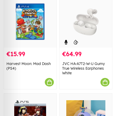
€15.99
€64.99
Harvest Moon: Mad Dash
JVC HA-A7T2-W-U Gumy
(PS4)
True Wireless Earphones
White