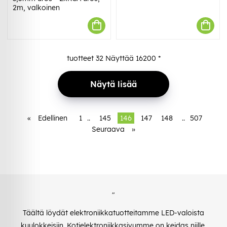
2m, valkoinen
tuotteet
32
Näyttää
16200
*
Näytä lisää
«
Edellinen
1
..
145
146
147
148
..
507
Seuraava
»
"
Täältä löydät elektroniikkatuotteitamme LED-valoista
kuulokkeisiin. Kotielektroniikkasivumme on keidas niille,