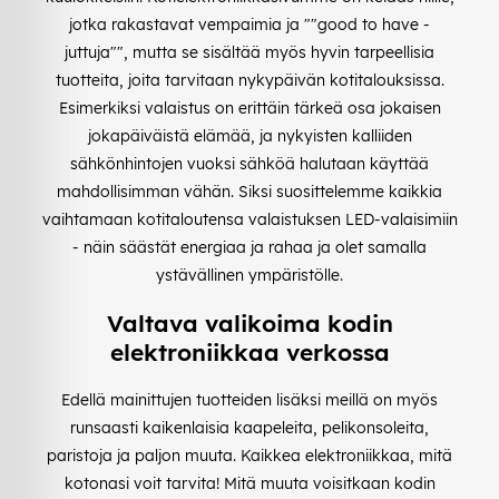
jotka rakastavat vempaimia ja ""good to have -
juttuja"", mutta se sisältää myös hyvin tarpeellisia
tuotteita, joita tarvitaan nykypäivän kotitalouksissa.
Esimerkiksi valaistus on erittäin tärkeä osa jokaisen
jokapäiväistä elämää, ja nykyisten kalliiden
sähkönhintojen vuoksi sähköä halutaan käyttää
mahdollisimman vähän. Siksi suosittelemme kaikkia
vaihtamaan kotitaloutensa valaistuksen LED-valaisimiin
- näin säästät energiaa ja rahaa ja olet samalla
ystävällinen ympäristölle.
Valtava valikoima kodin
elektroniikkaa verkossa
Edellä mainittujen tuotteiden lisäksi meillä on myös
runsaasti kaikenlaisia kaapeleita, pelikonsoleita,
paristoja ja paljon muuta. Kaikkea elektroniikkaa, mitä
kotonasi voit tarvita! Mitä muuta voisitkaan kodin