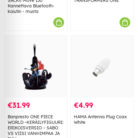
SACKit Move 150
TRANSFORMERS ONE
Kannettava Bluetooth-
kaiutin - musta
€31.99
€4.99
Banpresto ONE PIECE
HAMA Antenna Plug Coax
WORLD -KERÄILYFIGUURI:
White
ERIKOISVERSIO – SABO
VS VIISI VANHIMPAA JA