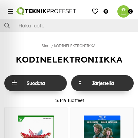
0
0
Start
KODINELEKTRONIIKKA
KODINELEKTRONIIKKA
Suodata
Järjestellä
16149
tuotteet