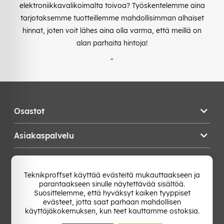
elektroniikkavalikoimalta toivoa? Työskentelemme aina
tarjotaksemme tuotteillemme mahdollisimman alhaiset
hinnat, joten voit lähes aina olla varma, että meillä on
alan parhaita hintoja!
"
Osastot
Asiakaspalvelu
Teknikproffset
Teknikproffset käyttää evästeitä mukauttaakseen ja
parantaakseen sinulle näytettävää sisältöä.
Vaihda Maa
Suosittelemme, että hyväksyt kaiken tyyppiset
evästeet, jotta saat parhaan mahdollisen
käyttäjäkokemuksen, kun teet kauttamme ostoksia.