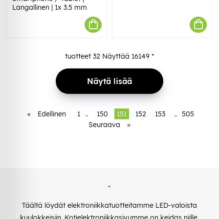
Langallinen | 1x 3.5 mm
tuotteet
32
Näyttää
16149
*
Näytä lisää
«
Edellinen
1
..
150
151
152
153
..
505
Seuraava
»
"
Täältä löydät elektroniikkatuotteitamme LED-valoista
kuulokkeisiin. Kotielektroniikkasivumme on keidas niille,