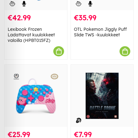
€42.99
€35.99
Lexibook Frozen
OTL Pokemon Jiggly Puff
Ladattavat kuulokkeet
Slide TWS -kuulokkeet
valoilla (HPBT015FZ)
€25.99
€7.99