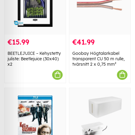
€15.99
€41.99
BEETLEJUICE – Kehystetty
Goobay Högtalarkabel
juliste: Beetlejuice (30x40)
transparent CU 50 m rulle,
x2
tvärsnitt 2 x 0,75 mm²