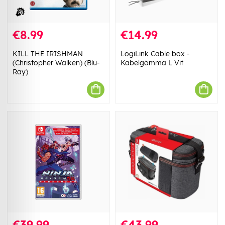
€8.99
€14.99
KILL THE IRISHMAN
LogiLink Cable box -
(Christopher Walken) (Blu-
Kabelgömma L Vit
Ray)
€39.99
€43.99