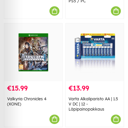
PS5 / PC
€15.99
€13.99
Valkyria Chronicles 4
Varta Alkaliparisto AA | 1.5
(XONE)
V DC | 12 -
Läpipainopakkaus