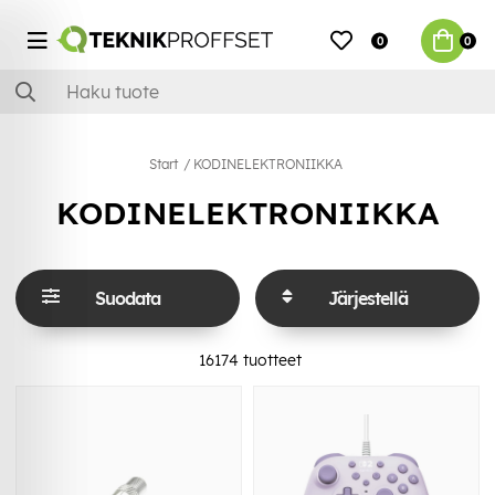
0
0
Start
KODINELEKTRONIIKKA
KODINELEKTRONIIKKA
Suodata
Järjestellä
16174
tuotteet