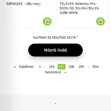
SØNNIKE - (Blu-ray)
TELEVES Antenna Pro-
5000-5G 5G/4G/3G/2G
11dBi White
tuotteet
32
Näyttää
16174
*
Näytä lisää
«
Edellinen
1
..
156
157
158
159
..
506
Seuraava
»
"