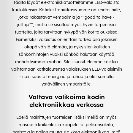
Täältä löydät elektroniikkatuotteitamme LED-valoista
kuulokkeisiin. Kotielektroniikkasivumme on keidas niille,
jotka rakastavat vempaimia ja ""good to have -
juttuja"", mutta se sisältää myös hyvin tarpeellisia
tuotteita, joita tarvitaan nykypäivän kotitalouksissa.
Esimerkiksi valaistus on erittäin tärkeä osa jokaisen
jokapäiväistä elämää, ja nykyisten kalliiden
sähkönhintojen vuoksi sähköä halutaan käyttää
mahdollisimman vähän. Siksi suosittelemme kaikkia
vaihtamaan kotitaloutensa valaistuksen LED-valaisimiin
- näin säästät energiaa ja rahaa ja olet samalla
ystävällinen ympäristölle.
Valtava valikoima kodin
elektroniikkaa verkossa
Edellä mainittujen tuotteiden lisäksi meillä on myös
runsaasti kaikenlaisia kaapeleita, pelikonsoleita,
paristoja ja paljon muuta. Kaikkea elektroniikkaa, mitä