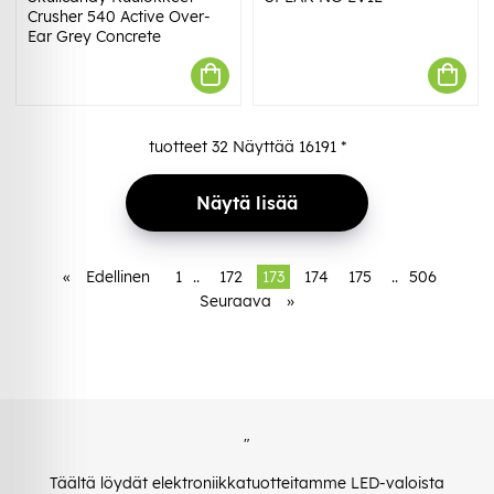
Crusher 540 Active Over-
Ear Grey Concrete
tuotteet
32
Näyttää
16191
*
Näytä lisää
«
Edellinen
1
..
172
173
174
175
..
506
Seuraava
»
"
Täältä löydät elektroniikkatuotteitamme LED-valoista