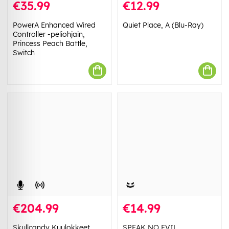
€35.99
€12.99
PowerA Enhanced Wired
Quiet Place, A (Blu-Ray)
Controller -peliohjain,
Princess Peach Battle,
Switch
€204.99
€14.99
Skullcandy Kuulokkeet
SPEAK NO EVIL