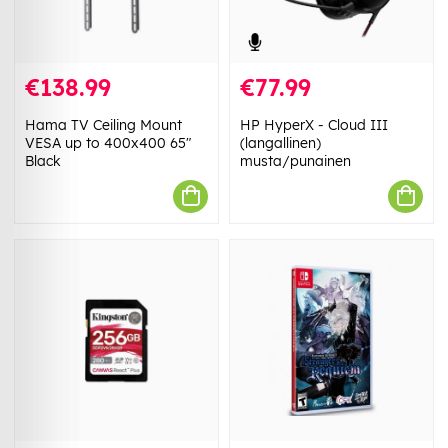
€138.99
€77.99
Hama TV Ceiling Mount
HP HyperX - Cloud III
VESA up to 400x400 65"
(langallinen)
Black
musta/punainen