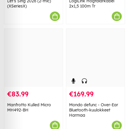
Let's Sing 2026 (2-mic)
LogiLink Högtalarkabel
(XSeriesX)
2x1,5 100m Tr
€83.99
€169.99
Manfrotto Kulled Micro
Mondo defunc - Over-Ear
MH492-BH
Bluetooth-kuulokkeet
Harmaa