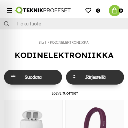
0
0
Start
KODINELEKTRONIIKKA
KODINELEKTRONIIKKA
Suodata
Järjestellä
16191
tuotteet