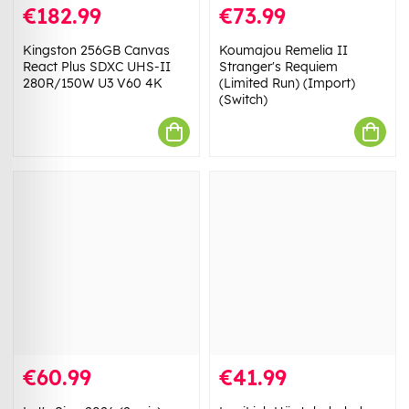
€182.99
€73.99
Kingston 256GB Canvas
Koumajou Remelia II
React Plus SDXC UHS-II
Stranger's Requiem
280R/150W U3 V60 4K
(Limited Run) (Import)
(Switch)
€60.99
€41.99