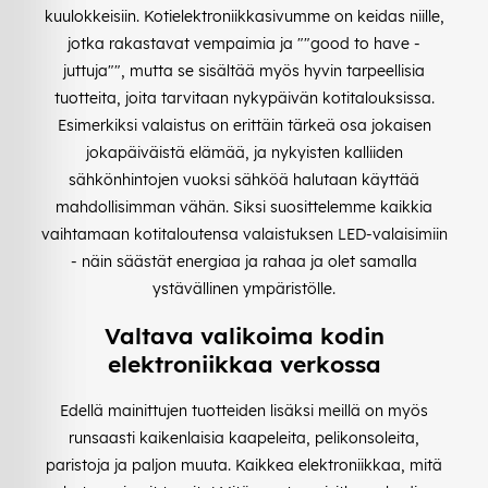
kuulokkeisiin. Kotielektroniikkasivumme on keidas niille,
jotka rakastavat vempaimia ja ""good to have -
juttuja"", mutta se sisältää myös hyvin tarpeellisia
tuotteita, joita tarvitaan nykypäivän kotitalouksissa.
Esimerkiksi valaistus on erittäin tärkeä osa jokaisen
jokapäiväistä elämää, ja nykyisten kalliiden
sähkönhintojen vuoksi sähköä halutaan käyttää
mahdollisimman vähän. Siksi suosittelemme kaikkia
vaihtamaan kotitaloutensa valaistuksen LED-valaisimiin
- näin säästät energiaa ja rahaa ja olet samalla
ystävällinen ympäristölle.
Valtava valikoima kodin
elektroniikkaa verkossa
Edellä mainittujen tuotteiden lisäksi meillä on myös
runsaasti kaikenlaisia kaapeleita, pelikonsoleita,
paristoja ja paljon muuta. Kaikkea elektroniikkaa, mitä