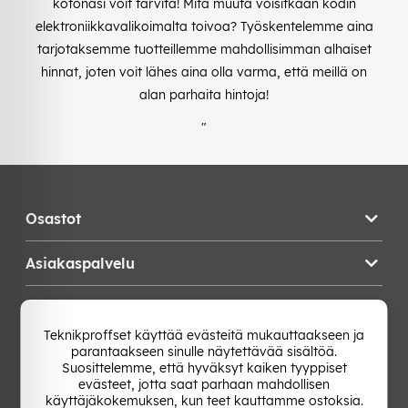
kotonasi voit tarvita! Mitä muuta voisitkaan kodin
elektroniikkavalikoimalta toivoa? Työskentelemme aina
tarjotaksemme tuotteillemme mahdollisimman alhaiset
hinnat, joten voit lähes aina olla varma, että meillä on
alan parhaita hintoja!
"
Osastot
Asiakaspalvelu
Teknikproffset
Teknikproffset käyttää evästeitä mukauttaakseen ja
parantaakseen sinulle näytettävää sisältöä.
Vaihda Maa
Suosittelemme, että hyväksyt kaiken tyyppiset
evästeet, jotta saat parhaan mahdollisen
käyttäjäkokemuksen, kun teet kauttamme ostoksia.