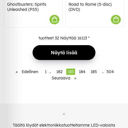
Ghostbusters: Spirits
Road to Rome (5-disc)
Unleashed (PS5)
(DVD)
tuotteet
32
Näyttää
16113
*
Näytä lisää
«
Edellinen
1
..
182
183
184
185
..
504
Seuraava
»
"
Täältä löydät elektroniikkatuotteitamme LED-valoista