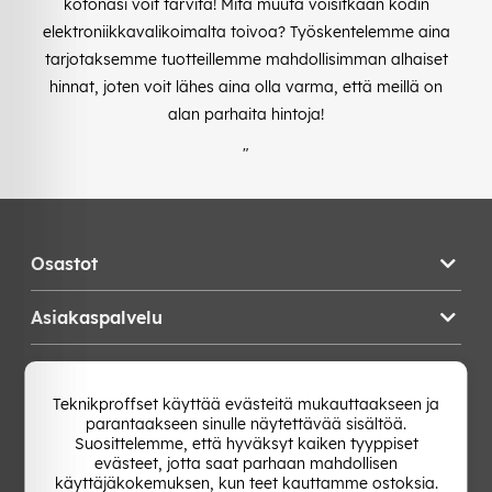
kotonasi voit tarvita! Mitä muuta voisitkaan kodin
elektroniikkavalikoimalta toivoa? Työskentelemme aina
tarjotaksemme tuotteillemme mahdollisimman alhaiset
hinnat, joten voit lähes aina olla varma, että meillä on
alan parhaita hintoja!
"
Osastot
Asiakaspalvelu
Teknikproffset
Teknikproffset käyttää evästeitä mukauttaakseen ja
parantaakseen sinulle näytettävää sisältöä.
Vaihda Maa
Suosittelemme, että hyväksyt kaiken tyyppiset
evästeet, jotta saat parhaan mahdollisen
käyttäjäkokemuksen, kun teet kauttamme ostoksia.