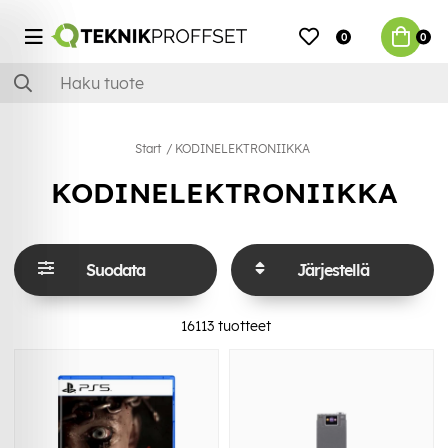
0
0
Start
KODINELEKTRONIIKKA
KODINELEKTRONIIKKA
Suodata
Järjestellä
16113
tuotteet