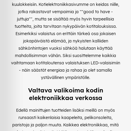
kuulokkeisiin. Kotielektroniikkasivumme on keidas niille,
jotka rakastavat vempaimia ja ""good to have -
juttuja"", mutta se sisältää myös hyvin tarpeellisia
tuotteita, joita tarvitaan nykypäivän kotitalouksissa.
Esimerkiksi valaistus on erittäin tärkeä osa jokaisen
jokapäiväistä elämää, ja nykyisten kalliiden
sähkönhintojen vuoksi sähköä halutaan käyttää
mahdollisimman vähän. Siksi suosittelemme kaikkia
vaihtamaan kotitaloutensa valaistuksen LED-valaisimiin
- näin säästät energiaa ja rahaa ja olet samalla
ystävällinen ympäristölle.
Valtava valikoima kodin
elektroniikkaa verkossa
Edellä mainittujen tuotteiden lisäksi meillä on myös
runsaasti kaikenlaisia kaapeleita, pelikonsoleita,
paristoja ja paljon muuta. Kaikkea elektroniikkaa, mitä