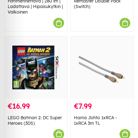
Himmennettävä | 280 lm |
Remaster Double Pack
Ladattava | Hipaisukytkin |
(Switch)
Valkoinen
€16.99
€7.99
LEGO Batman 2: DC Super
Hama Johto 1xRCA -
Heroes (3DS)
1xRCA 3m TL