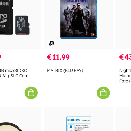
9
€11.99
€4
GB microSDXC
MATRIX (BLU RAY)
Night
10 A1 pSLC Card +
Mutant
Fate (