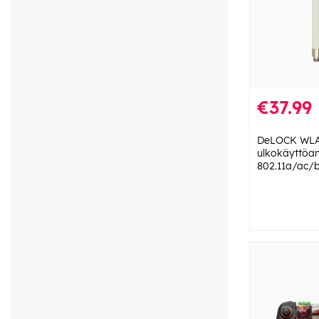
€37.99
DeLOCK WL
ulkokäyttöan
802.11a/ac/b