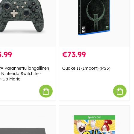
.99
€73.99
A Parannettu langallinen
Quake II (Import) (PS5)
 Nintendo Switchille -
-Up Mario