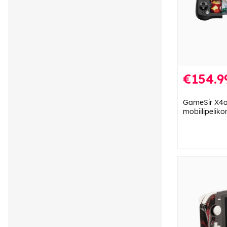
€154.9
GameSir X4
mobiilipeliko