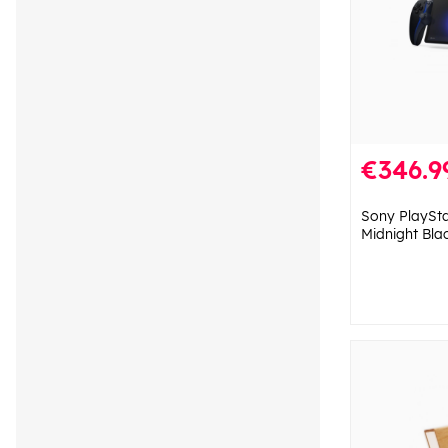
€346.9
Sony PlaySta
Midnight Bla