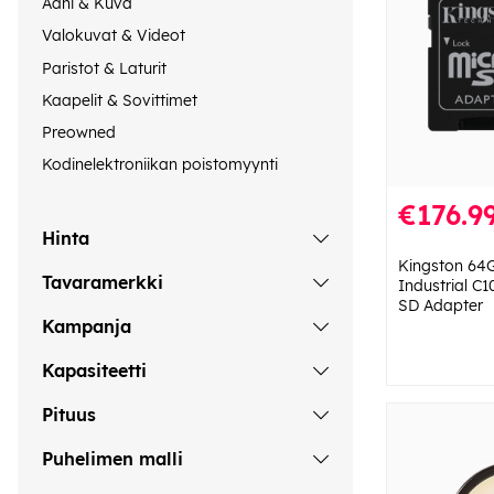
Ääni & Kuva
Valokuvat & Videot
Paristot & Laturit
Kaapelit & Sovittimet
Preowned
Kodinelektroniikan poistomyynti
€176.9
Hinta
Kingston 64
Tavaramerkki
Industrial C
SD Adapter
Kampanja
Kapasiteetti
Pituus
Puhelimen malli