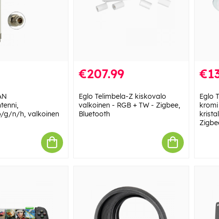
€207.99
€13
AN
Eglo Telimbela-Z kiskovalo
Eglo T
tenni,
valkoinen - RGB + TW - Zigbee,
kromi
/g/n/h, valkoinen
Bluetooth
krista
Zigbe