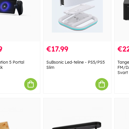
9
€17.99
€22
tion 5 Portal
SuBsonic Led-teline - PS5/PS5
Tange
ck
Slim
FM/DA
Svart