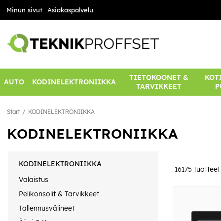
Minun sivut
Asiakaspalvelu
TIETOKOONET &
KOTI
AUTO
KODINELEKTRONIIKKA
TARVIKKEET
P
Start
KODINELEKTRONIIKKA
KODINELEKTRONIIKKA
KODINELEKTRONIIKKA
16175
tuotteet
Valaistus
Pelikonsolit & Tarvikkeet
Tallennusvälineet