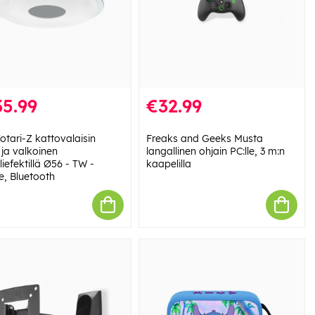
5.99
€32.99
otari-Z kattovalaisin
Freaks and Geeks Musta
 ja valkoinen
langallinen ohjain PC:lle, 3 m:n
lliefektillä Ø56 - TW -
kaapelilla
e, Bluetooth