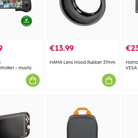
9
€13.99
€23
a
HAMA Lens Hood Rubber 37mm
Hama 
ntrolleri – musta
VESA