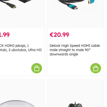
.99
€20.99
K HDMI-jakaja, 1
Delock High Speed HDMI cable
tulo, 2 ulostuloa, Ultra HD
male straight to male 90°
downwards angle