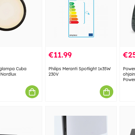
€11.99
€25
gglampa Cuba
Philips Meranti Spotlight 1x35W
Power
 Nordlux
230V
ohjain
Power