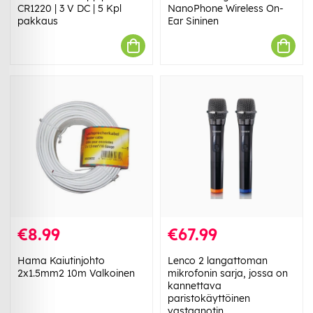
CR1220 | 3 V DC | 5 Kpl
NanoPhone Wireless On-
pakkaus
Ear Sininen
€8.99
€67.99
Hama Kaiutinjohto
Lenco 2 langattoman
2x1.5mm2 10m Valkoinen
mikrofonin sarja, jossa on
kannettava
paristokäyttöinen
vastaanotin