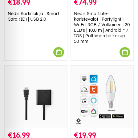
€18.99
€74.99
Nedis Kortinlukija | Smart
Nedis SmartLife-
Card (ID) | USB 2.0
koristevalot | Partylight |
Wi-Fi | RGB / Valkoinen | 20
LED's | 10.0 m | Android™ /
IOS | Polttimon halkaisija:
50 mm
€16.99
€19.99