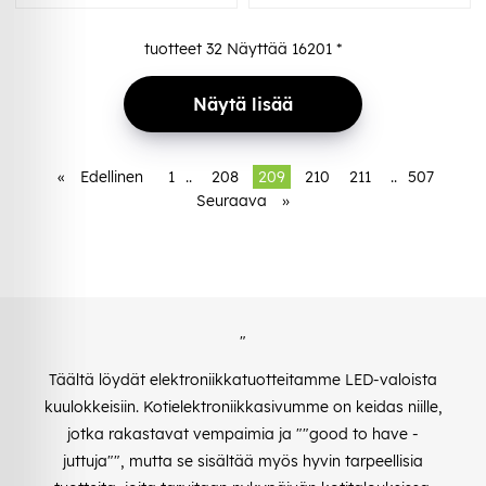
tuotteet
32
Näyttää
16201
*
Näytä lisää
«
Edellinen
1
..
208
209
210
211
..
507
Seuraava
»
"
Täältä löydät elektroniikkatuotteitamme LED-valoista
kuulokkeisiin. Kotielektroniikkasivumme on keidas niille,
jotka rakastavat vempaimia ja ""good to have -
juttuja"", mutta se sisältää myös hyvin tarpeellisia