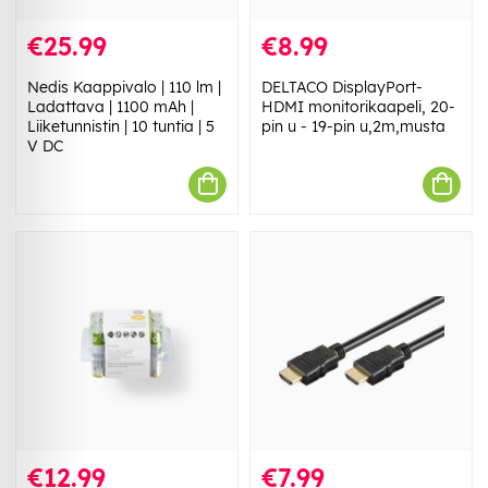
€25.99
€8.99
Nedis Kaappivalo | 110 lm |
DELTACO DisplayPort-
Ladattava | 1100 mAh |
HDMI monitorikaapeli, 20-
Liiketunnistin | 10 tuntia | 5
pin u - 19-pin u,2m,musta
V DC
€12.99
€7.99