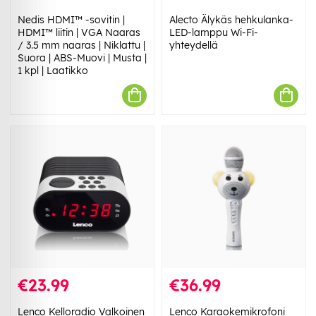
Nedis HDMI™ -sovitin |
Alecto Älykäs hehkulanka-
HDMI™ liitin | VGA Naaras
LED-lamppu Wi-Fi-
/ 3.5 mm naaras | Niklattu |
yhteydellä
Suora | ABS-Muovi | Musta |
1 kpl | Laatikko
€23.99
€36.99
Lenco Kelloradio Valkoinen
Lenco Karaokemikrofoni