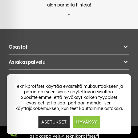
alan parhaita hintoja!
"
Osastot
Asiakaspalvelu
Teknikproffset
Teknikproffset käyttää evästeitä mukauttaakseen ja
parantaakseen sinulle näytettävää sisältöä.
Vaihda Maa
Suosittelemme, että hyväksyt kaiken tyyppiset
evästeet, jotta saat parhaan mahdollisen
käyttäjäkokemuksen, kun teet kauttamme ostoksia.
ASETUKSET
HYVÄKSY
TP E-commerce Nordic AB
Org.nr: 559386-1841
asiakaspalvelu@teknikproffset.fi