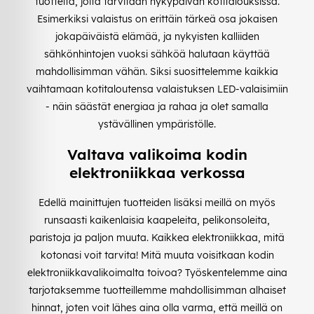
tuotteita, joita tarvitaan nykypäivän kotitalouksissa.
Esimerkiksi valaistus on erittäin tärkeä osa jokaisen
jokapäiväistä elämää, ja nykyisten kalliiden
sähkönhintojen vuoksi sähköä halutaan käyttää
mahdollisimman vähän. Siksi suosittelemme kaikkia
vaihtamaan kotitaloutensa valaistuksen LED-valaisimiin
- näin säästät energiaa ja rahaa ja olet samalla
ystävällinen ympäristölle.
Valtava valikoima kodin
elektroniikkaa verkossa
Edellä mainittujen tuotteiden lisäksi meillä on myös
runsaasti kaikenlaisia kaapeleita, pelikonsoleita,
paristoja ja paljon muuta. Kaikkea elektroniikkaa, mitä
kotonasi voit tarvita! Mitä muuta voisitkaan kodin
elektroniikkavalikoimalta toivoa? Työskentelemme aina
tarjotaksemme tuotteillemme mahdollisimman alhaiset
hinnat, joten voit lähes aina olla varma, että meillä on