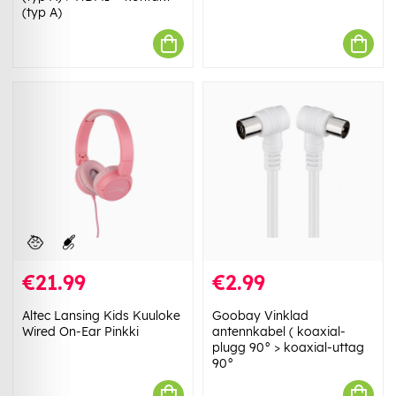
(typ A)
€21.99
€2.99
Altec Lansing Kids Kuuloke
Goobay Vinklad
Wired On-Ear Pinkki
antennkabel ( koaxial-
plugg 90° > koaxial-uttag
90°