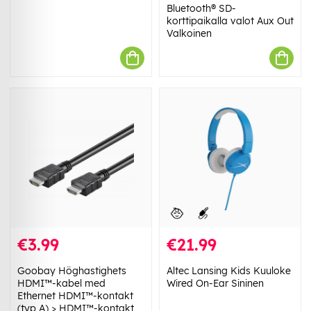
Bluetooth® SD-
korttipaikalla valot Aux Out
Valkoinen
€3.99
€21.99
Goobay Höghastighets
Altec Lansing Kids Kuuloke
HDMI™-kabel med
Wired On-Ear Sininen
Ethernet HDMI™-kontakt
(typ A) > HDMI™-kontakt