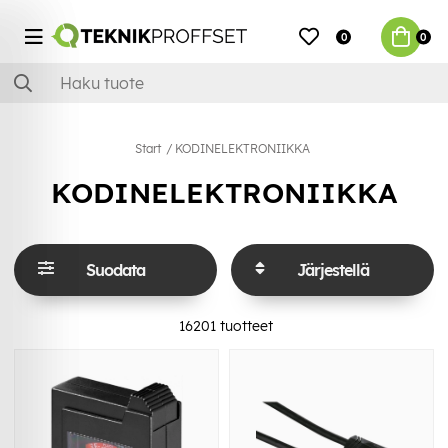
0
0
Start
KODINELEKTRONIIKKA
KODINELEKTRONIIKKA
Suodata
Järjestellä
16201
tuotteet