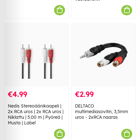
€4.99
€2.99
Nedis Stereoäänikaapeli |
DELTACO
2x RCA uros | 2x RCA uros |
multimediasovitin, 3,5mm
Niklattu | 5.00 m | Pyöreä |
uros - 2xRCA naaras
Musta | Label