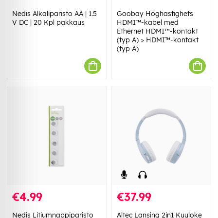
Nedis Alkaliparisto AA | 1.5
Goobay Höghastighets
V DC | 20 Kpl pakkaus
HDMI™-kabel med
Ethernet HDMI™-kontakt
(typ A) > HDMI™-kontakt
(typ A)
€4.99
€37.99
Nedis Litiumnappiparisto
Altec Lansing 2in1 Kuuloke