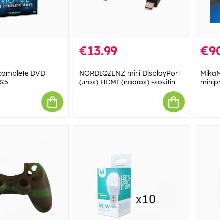
€13.99
€9
 complete DVD
NORDIQZENZ mini DisplayPort
MikaM
-S5
(uros) HDMI (naaras) -sovitin
minipr