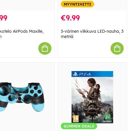
MYYNTIHITTI
99
€9.99
kotelo AirPods Maxille,
3-värinen vilkkuva LED-nauha, 3
n
metriä
SUMMER DEALS