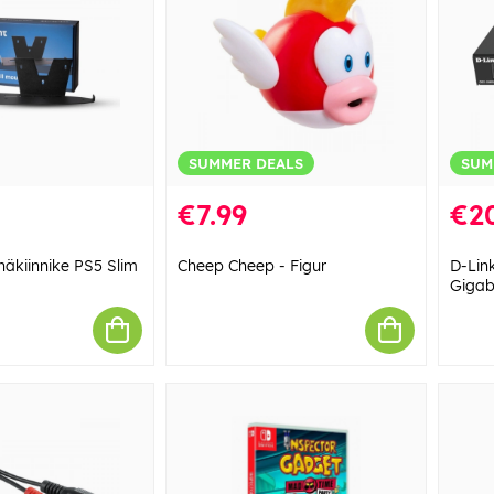
SUMMER DEALS
SUM
€7.99
€2
näkiinnike PS5 Slim
Cheep Cheep - Figur
D-Lin
Gigab