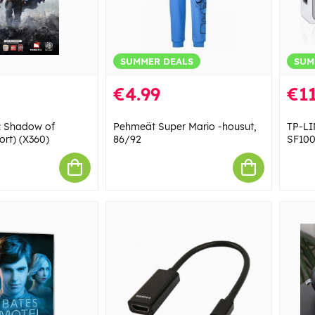
SUMMER DEALS
SUM
€4.99
€11
: Shadow of
Pehmeät Super Mario -housut,
TP-LI
rt) (X360)
86/92
SF100