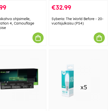
99
€32.99
nikahva ohjaimelle,
Syberia: The World Before - 20-
tation 4, Camouflage
vuotisjulkaisu (PS4)
oise