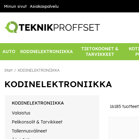
Minun sivut
Asiakaspalvelu
TIETOKOONET &
KOTI
AUTO
KODINELEKTRONIIKKA
TARVIKKEET
P
Start
KODINELEKTRONIIKKA
KODINELEKTRONIIKKA
KODINELEKTRONIIKKA
16185
tuotteet
Valaistus
Pelikonsolit & Tarvikkeet
Tallennusvälineet