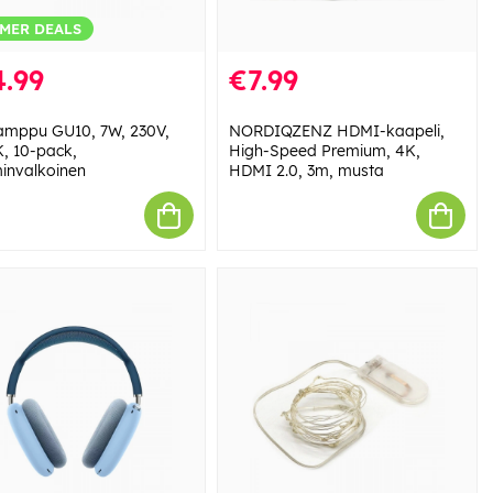
MER DEALS
.99
€7.99
amppu GU10, 7W, 230V,
NORDIQZENZ HDMI-kaapeli,
, 10-pack,
High-Speed Premium, 4K,
nvalkoinen
HDMI 2.0, 3m, musta