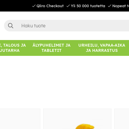
Qliro Checkout
Yli 50 000 tuotetta
Nopeat t
, TALOUS JA
ÄLYPUHELIMET JA
URHEILU, VAPAA-AIKA
UUTARHA
TABLETIT
JA HARRASTUS