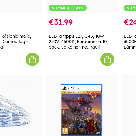
SUMMER DEALS
SUM
€31.99
€24
 käsiohjaimelle,
LED-lamppu E27, G45, 10W,
LED-l
4, Camouflage
230V, 4500K, keraaminen 10-
3000K
ea
pack, valkoinen neutraali
Lämmi