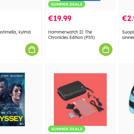
SUMMER DEALS
€19.99
€2.
stimella, kylmä
Hammerwatch II: The
Suoja
Chronicles Edition (PS5)
sinine
SUMMER DEALS