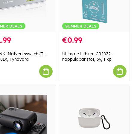
MER DEALS
SUMMER DEALS
.99
€0.99
NK, Nätverksswitch (TL-
Ultimate Lithium CR2032 -
8D), Fyndvara
nappulaparistot, 3V, 1 kpl