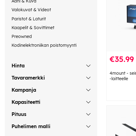
Ääni & Kuva
Valokuvat & Videot
Paristot & Laturit
Kaapelit & Sovittimet
Preowned
Kodinelektroniikan poistomyynti
€35.99
Hinta
4mount - sei
Tavaramerkki
-laitteelle
Kampanja
Kapasiteetti
Pituus
Puhelimen malli