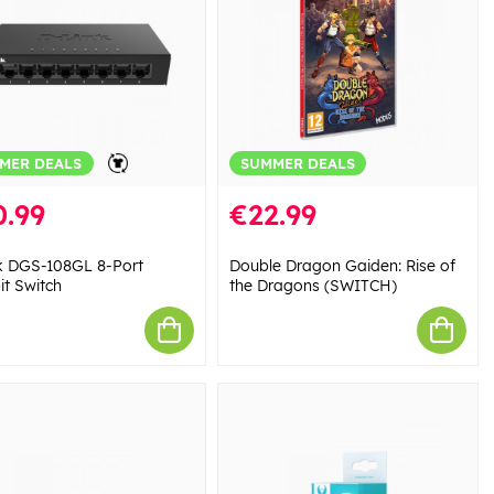
MER DEALS
SUMMER DEALS
0.99
€22.99
k DGS-108GL 8-Port
Double Dragon Gaiden: Rise of
it Switch
the Dragons (SWITCH)