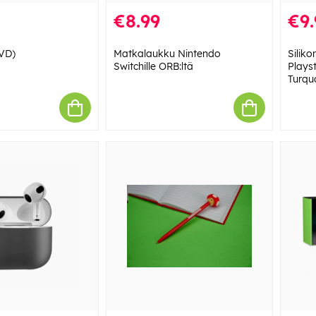
€8.99
€9.
VD)
Matkalaukku Nintendo
Siliko
Switchille ORB:ltä
Plays
Turqu