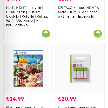
Nedis HDMI™ -sovitin |
DELTACO kaapeli HDMI A -
HDMI™ liitin | HDMI™
Micro, HDMI High Speed
Ulostulo | Kullattu | Kulma,
w/Ethernet, 1m, musta
90 ° | ABS-Muovi | Musta | 1
kpl | Laatikko
€14.99
€20.99
Fireshine Games KeyWe
Nedis Ladattava Ni-MH-