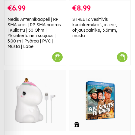
€6.99
€8.99
Nedis Antennikaapeli | RP
STREETZ vesitiivis
SMA uros | RP SMA naaras
kuulokemikrof., in-ear,
| Kullattu | 50 Ohm |
ohjauspainike, 3,5mm,
Yksinkertainen suojaus |
musta
3.00 m | Pyöreä | PVC |
Musta | Label