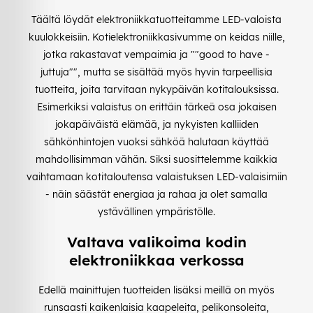
Täältä löydät elektroniikkatuotteitamme LED-valoista
kuulokkeisiin. Kotielektroniikkasivumme on keidas niille,
jotka rakastavat vempaimia ja ""good to have -
juttuja"", mutta se sisältää myös hyvin tarpeellisia
tuotteita, joita tarvitaan nykypäivän kotitalouksissa.
Esimerkiksi valaistus on erittäin tärkeä osa jokaisen
jokapäiväistä elämää, ja nykyisten kalliiden
sähkönhintojen vuoksi sähköä halutaan käyttää
mahdollisimman vähän. Siksi suosittelemme kaikkia
vaihtamaan kotitaloutensa valaistuksen LED-valaisimiin
- näin säästät energiaa ja rahaa ja olet samalla
ystävällinen ympäristölle.
Valtava valikoima kodin
elektroniikkaa verkossa
Edellä mainittujen tuotteiden lisäksi meillä on myös
runsaasti kaikenlaisia kaapeleita, pelikonsoleita,