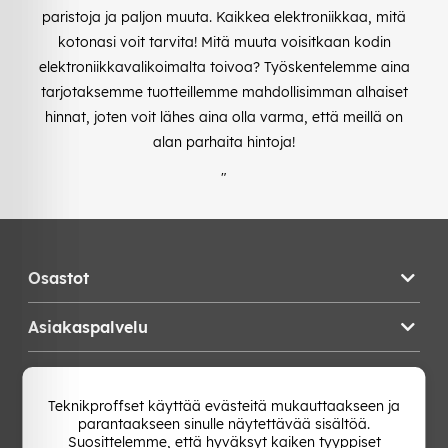
paristoja ja paljon muuta. Kaikkea elektroniikkaa, mitä
kotonasi voit tarvita! Mitä muuta voisitkaan kodin
elektroniikkavalikoimalta toivoa? Työskentelemme aina
tarjotaksemme tuotteillemme mahdollisimman alhaiset
hinnat, joten voit lähes aina olla varma, että meillä on
alan parhaita hintoja!
"
Osastot
Asiakaspalvelu
Teknikproffset
Teknikproffset käyttää evästeitä mukauttaakseen ja
parantaakseen sinulle näytettävää sisältöä.
Vaihda Maa
Suosittelemme, että hyväksyt kaiken tyyppiset