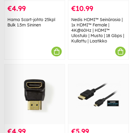
€4.99
€10.99
Hama Scart-johto 25kpl
Nedis HDMI™ Seinärasia |
Bulk 1.5m Sininen
1x HDMI™ Female |
4K@60Hz | HDMI™
Ulostulo | Musta | 18 Gbps |
Kullattu | Laatikko
€4.99
€5.99