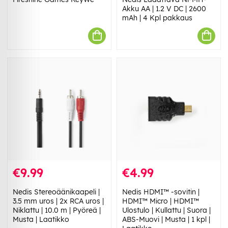
Akku AA | 1.2 V DC | 2600
mAh | 4 Kpl pakkaus
€9.99
€4.99
Nedis Stereoäänikaapeli |
Nedis HDMI™ -sovitin |
3.5 mm uros | 2x RCA uros |
HDMI™ Micro | HDMI™
Niklattu | 10.0 m | Pyöreä |
Ulostulo | Kullattu | Suora |
Musta | Laatikko
ABS-Muovi | Musta | 1 kpl |