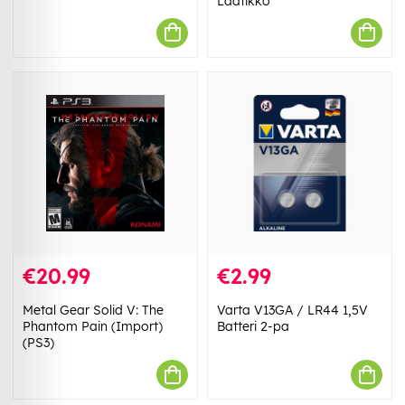
Laatikko
€20.99
€2.99
Metal Gear Solid V: The
Varta V13GA / LR44 1,5V
Phantom Pain (Import)
Batteri 2-pa
(PS3)