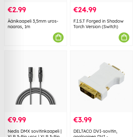
€2.99
€24.99
Äänikaapeli 3,5mm uros-
F.I.S.T Forged in Shadow
naaras, 1m
Torch Version (Switch)
€9.99
€3.99
Nedis DMX sovitinkaapeli |
DELTACO DVI-sovitin,
XLR 3-Pin uros | XLR 3-Pin
analoginen DVI -