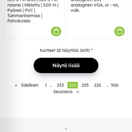
naaras | Niklattu | 3.00 m |
analoginen VGA, ur - na,
Pyöreä | PVC |
valk.
Tummanharmaa |
Pahvikotelo
tuotteet
32
Näyttää
16191
*
Näytä lisää
«
Edellinen
1
..
223
224
225
226
..
506
Seuraava
»
"