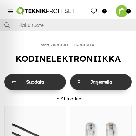
0
0
Start
KODINELEKTRONIIKKA
KODINELEKTRONIIKKA
Suodata
Järjestellä
16191
tuotteet