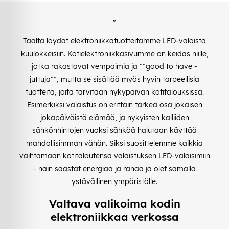
"
Täältä löydät elektroniikkatuotteitamme LED-valoista
kuulokkeisiin. Kotielektroniikkasivumme on keidas niille,
jotka rakastavat vempaimia ja ""good to have -
juttuja"", mutta se sisältää myös hyvin tarpeellisia
tuotteita, joita tarvitaan nykypäivän kotitalouksissa.
Esimerkiksi valaistus on erittäin tärkeä osa jokaisen
jokapäiväistä elämää, ja nykyisten kalliiden
sähkönhintojen vuoksi sähköä halutaan käyttää
mahdollisimman vähän. Siksi suosittelemme kaikkia
vaihtamaan kotitaloutensa valaistuksen LED-valaisimiin
- näin säästät energiaa ja rahaa ja olet samalla
ystävällinen ympäristölle.
Valtava valikoima kodin
elektroniikkaa verkossa