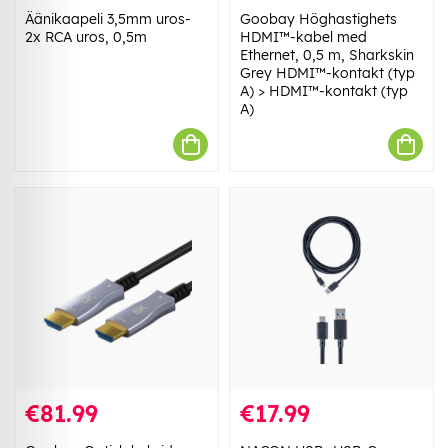
Äänikaapeli 3,5mm uros-
Goobay Höghastighets
2x RCA uros, 0,5m
HDMI™-kabel med
Ethernet, 0,5 m, Sharkskin
Grey HDMI™-kontakt (typ
A) > HDMI™-kontakt (typ
A)
€81.99
€17.99