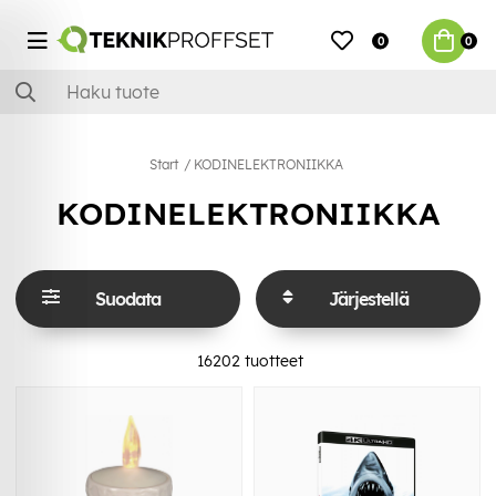
0
0
Start
KODINELEKTRONIIKKA
KODINELEKTRONIIKKA
Suodata
Järjestellä
16202
tuotteet