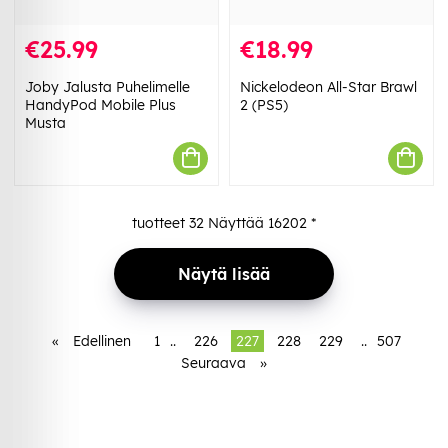
€25.99
€18.99
Joby Jalusta Puhelimelle
Nickelodeon All-Star Brawl
HandyPod Mobile Plus
2 (PS5)
Musta
tuotteet
32
Näyttää
16202
*
Näytä lisää
«
Edellinen
1
..
226
227
228
229
..
507
Seuraava
»