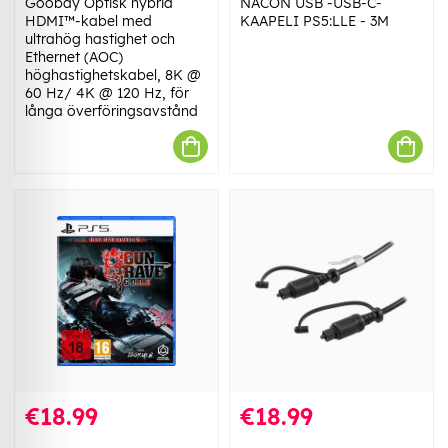
Goobay Optisk hybrid
NACON USB -USB-C-
HDMI™-kabel med
KAAPELI PS5:LLE - 3M
ultrahög hastighet och
Ethernet (AOC)
höghastighetskabel, 8K @
60 Hz/ 4K @ 120 Hz, för
långa överföringsavstånd
€18.99
€18.99