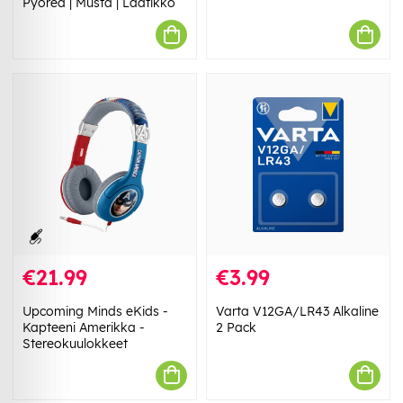
Pyöreä | Musta | Laatikko
€21.99
€3.99
Upcoming Minds eKids -
Varta V12GA/LR43 Alkaline
Kapteeni Amerikka -
2 Pack
Stereokuulokkeet