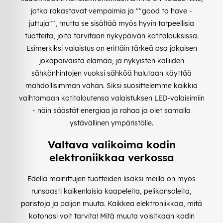
jotka rakastavat vempaimia ja ""good to have -
juttuja"", mutta se sisältää myös hyvin tarpeellisia
tuotteita, joita tarvitaan nykypäivän kotitalouksissa.
Esimerkiksi valaistus on erittäin tärkeä osa jokaisen
jokapäiväistä elämää, ja nykyisten kalliiden
sähkönhintojen vuoksi sähköä halutaan käyttää
mahdollisimman vähän. Siksi suosittelemme kaikkia
vaihtamaan kotitaloutensa valaistuksen LED-valaisimiin
- näin säästät energiaa ja rahaa ja olet samalla
ystävällinen ympäristölle.
Valtava valikoima kodin
elektroniikkaa verkossa
Edellä mainittujen tuotteiden lisäksi meillä on myös
runsaasti kaikenlaisia kaapeleita, pelikonsoleita,
paristoja ja paljon muuta. Kaikkea elektroniikkaa, mitä
kotonasi voit tarvita! Mitä muuta voisitkaan kodin