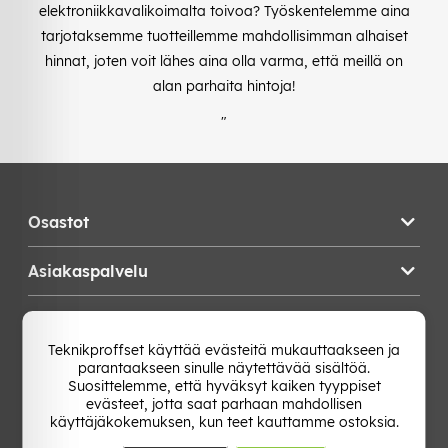
elektroniikkavalikoimalta toivoa? Työskentelemme aina
tarjotaksemme tuotteillemme mahdollisimman alhaiset
hinnat, joten voit lähes aina olla varma, että meillä on
alan parhaita hintoja!
"
Osastot
Asiakaspalvelu
Teknikproffset
Teknikproffset käyttää evästeitä mukauttaakseen ja
parantaakseen sinulle näytettävää sisältöä.
Vaihda Maa
Suosittelemme, että hyväksyt kaiken tyyppiset
evästeet, jotta saat parhaan mahdollisen
käyttäjäkokemuksen, kun teet kauttamme ostoksia.