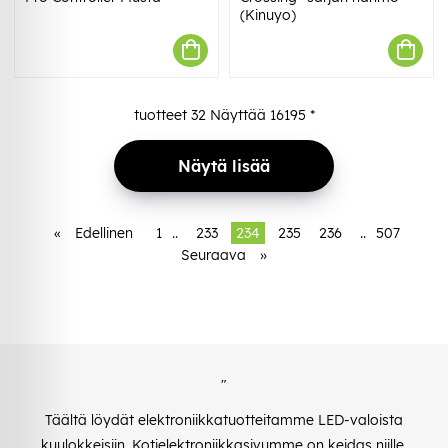
(Kinuyo)
tuotteet
32
Näyttää
16195
*
Näytä lisää
«
Edellinen
1
..
233
234
235
236
..
507
Seuraava
»
"
Täältä löydät elektroniikkatuotteitamme LED-valoista
kuulokkeisiin. Kotielektroniikkasivumme on keidas niille,