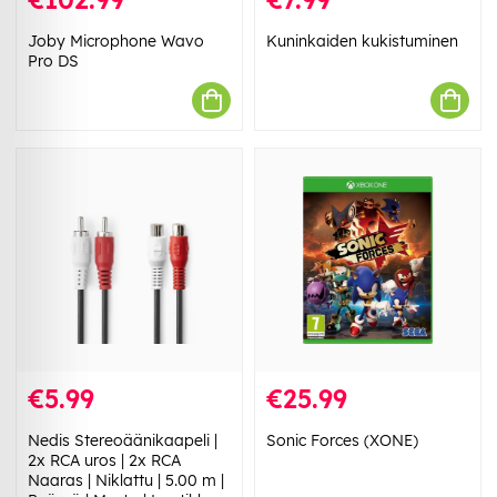
Joby Microphone Wavo
Kuninkaiden kukistuminen
Pro DS
€5.99
€25.99
Nedis Stereoäänikaapeli |
Sonic Forces (XONE)
2x RCA uros | 2x RCA
Naaras | Niklattu | 5.00 m |