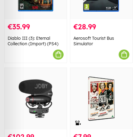
€35.99
€28.99
Diablo III (3): Eternal
Aerosoft Tourist Bus
Collection (Import) (PS4)
Simulator
€102.99
€7.99