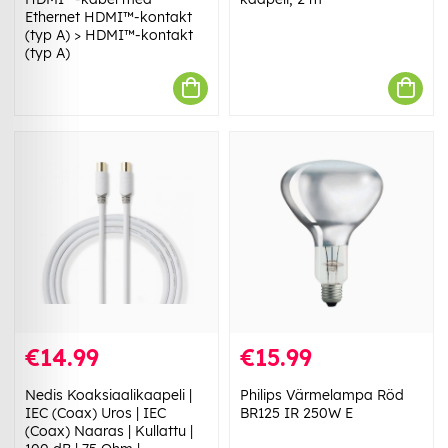
Ethernet HDMI™-kontakt
(typ A) > HDMI™-kontakt
(typ A)
€14.99
€15.99
Nedis Koaksiaalikaapeli |
Philips Värmelampa Röd
IEC (Coax) Uros | IEC
BR125 IR 250W E
(Coax) Naaras | Kullattu |