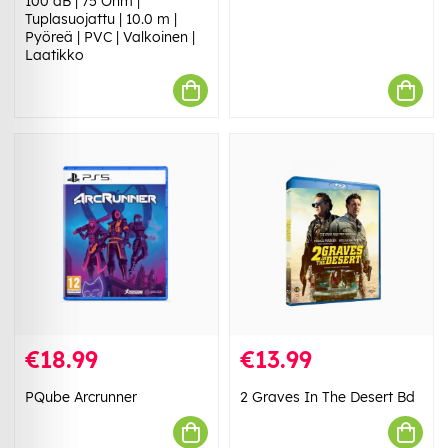
100 dB | 75 Ohm |
Tuplasuojattu | 10.0 m |
Pyöreä | PVC | Valkoinen |
Laatikko
€18.99
€13.99
PQube Arcrunner
2 Graves In The Desert Bd