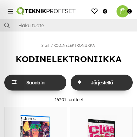
0
0
Start
KODINELEKTRONIIKKA
KODINELEKTRONIIKKA
Suodata
Järjestellä
16201
tuotteet