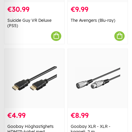
€30.99
€9.99
Suicide Guy VR Deluxe
The Avengers (Blu-ray)
(PS5)
€4.99
€8.99
Goobay Höghastighets
Goobay XLR - XLR -
HDMI™-kabel med
kaapeli, 2 m