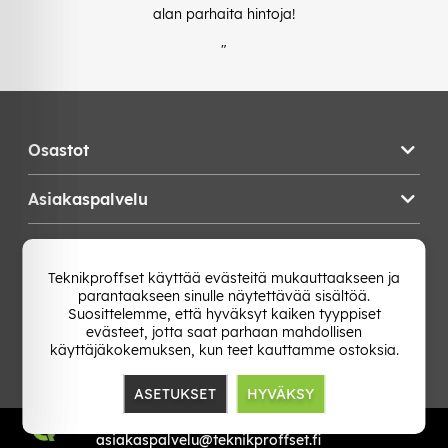
alan parhaita hintoja!
"
Osastot
Asiakaspalvelu
Teknikproffset
Teknikproffset käyttää evästeitä mukauttaakseen ja
parantaakseen sinulle näytettävää sisältöä.
Vaihda Maa
Suosittelemme, että hyväksyt kaiken tyyppiset
evästeet, jotta saat parhaan mahdollisen
käyttäjäkokemuksen, kun teet kauttamme ostoksia.
ASETUKSET
HYVÄKSY
TP E-commerce Nordic AB
Org.nr: 559386-1841
asiakaspalvelu@teknikproffset.fi