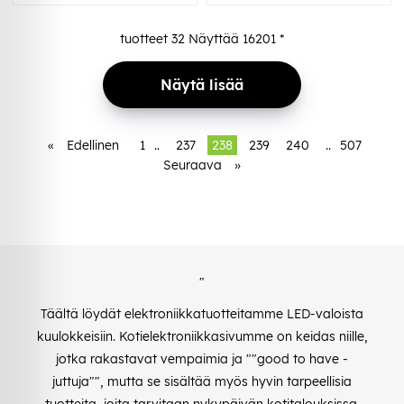
tuotteet
32
Näyttää
16201
*
Näytä lisää
«
Edellinen
1
..
237
238
239
240
..
507
Seuraava
»
"
Täältä löydät elektroniikkatuotteitamme LED-valoista
kuulokkeisiin. Kotielektroniikkasivumme on keidas niille,
jotka rakastavat vempaimia ja ""good to have -
juttuja"", mutta se sisältää myös hyvin tarpeellisia
tuotteita, joita tarvitaan nykypäivän kotitalouksissa.