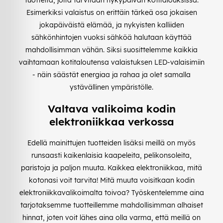
Esimerkiksi valaistus on erittäin tärkeä osa jokaisen
jokapäiväistä elämää, ja nykyisten kalliiden
sähkönhintojen vuoksi sähköä halutaan käyttää
mahdollisimman vähän. Siksi suosittelemme kaikkia
vaihtamaan kotitaloutensa valaistuksen LED-valaisimiin
- näin säästät energiaa ja rahaa ja olet samalla
ystävällinen ympäristölle.
Valtava valikoima kodin
elektroniikkaa verkossa
Edellä mainittujen tuotteiden lisäksi meillä on myös
runsaasti kaikenlaisia kaapeleita, pelikonsoleita,
paristoja ja paljon muuta. Kaikkea elektroniikkaa, mitä
kotonasi voit tarvita! Mitä muuta voisitkaan kodin
elektroniikkavalikoimalta toivoa? Työskentelemme aina
tarjotaksemme tuotteillemme mahdollisimman alhaiset
hinnat, joten voit lähes aina olla varma, että meillä on