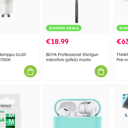
SUMMER DEALS
SUM
€18.99
€63
d-lamppu GU10
BOYA Professional Shotgun
Think
2700K
mikrofoni (pitkä) musta
Pre-o