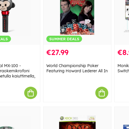
EALS
SUMMER DEALS
€27.99
€8.
al MX-100 -
World Championship Poker
Monik
araokemikrofoni
Featuring Howard Lederer All In
Switch
tulla kaiuttimella,