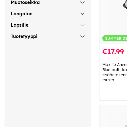
Muotoseikka
Langaton
Lapsille
Tuotetyyppi
SUMMER D
€17.99
Maxlife Anim
Bluetooth-k
sisäänrakenne
musta