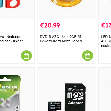
€20.99
€13
vat Nintendo
DVD-R AZO 16x 4.7GB 25
LED-l
unainen/sininen
Pakata Kara Matt Hopea
4500K
neutra