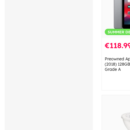
SUMMER D
€118.9
Preowned App
(2018) 128GB
Grade A