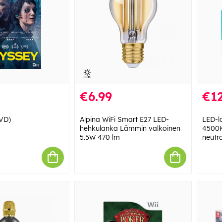
€6.99
€12
VD)
Alpina WiFi Smart E27 LED-
LED-l
hehkulanka Lämmin valkoinen
4500K
5.5W 470 lm
neutra