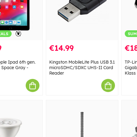
EALS
SUM
9
€14.99
€18
le Ipad 6th gen.
Kingston MobileLite Plus USB 3.1
TP-Li
 Space Gray -
microSDHC/SDXC UHS-II Card
Gigab
Reader
Klass