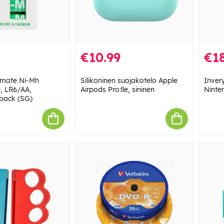
€10.99
€18
imate Ni-Mh
Silikoninen suojakotelo Apple
Inver
, LR6/AA,
Airpods Pro:lle, sininen
Ninten
pack (SG)