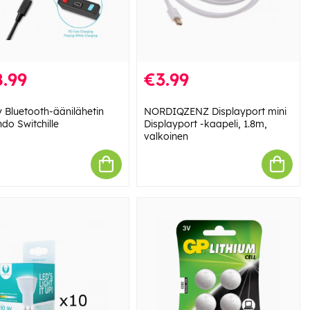
.99
€3.99
y Bluetooth-äänilähetin
NORDIQZENZ Displayport mini
do Switchille
Displayport -kaapeli, 1.8m,
valkoinen