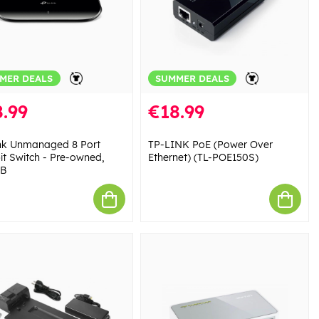
MER DEALS
SUMMER DEALS
.99
€18.99
nk Unmanaged 8 Port
TP-LINK PoE (Power Over
it Switch - Pre-owned,
Ethernet) (TL-POE150S)
 B