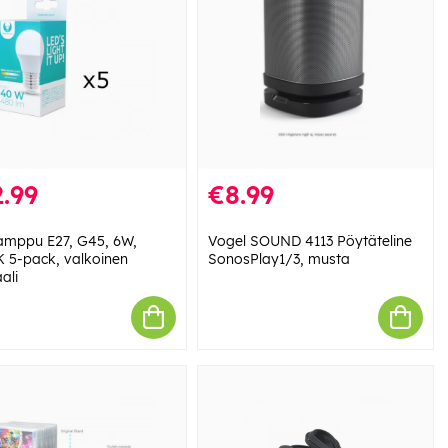
.99
€8.99
amppu E27, G45, 6W,
Vogel SOUND 4113 Pöytäteline
 5-pack, valkoinen
SonosPlay1/3, musta
ali