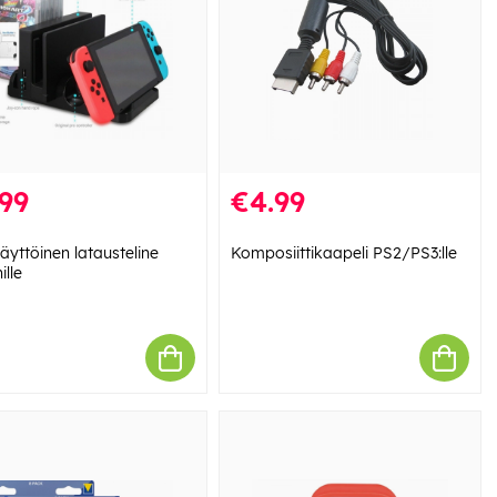
99
€4.99
äyttöinen latausteline
Komposiittikaapeli PS2/PS3:lle
ille