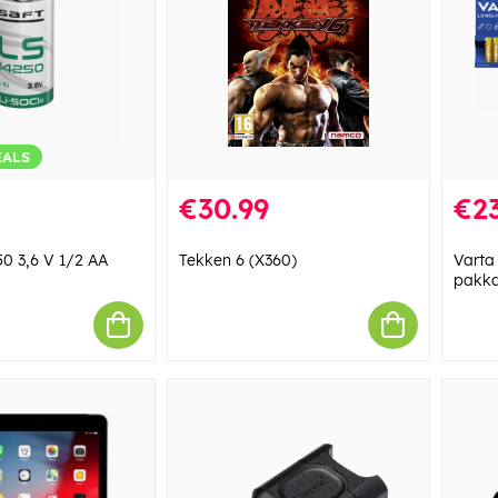
EALS
€30.99
€23
0 3,6 V 1/2 AA
Tekken 6 (X360)
Varta 
pakk