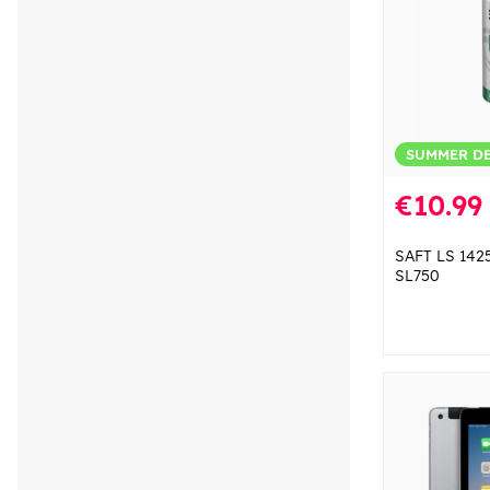
SUMMER D
€10.99
SAFT LS 1425
SL750