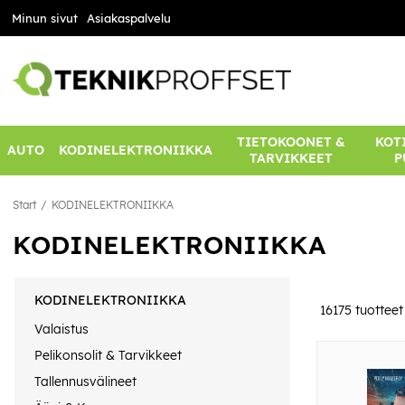
Minun sivut
Asiakaspalvelu
TIETOKOONET &
KOTI
AUTO
KODINELEKTRONIIKKA
TARVIKKEET
P
Start
KODINELEKTRONIIKKA
KODINELEKTRONIIKKA
KODINELEKTRONIIKKA
16175
tuotteet
Valaistus
Pelikonsolit & Tarvikkeet
Tallennusvälineet