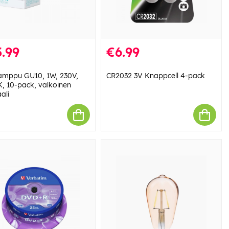
.99
€6.99
amppu GU10, 1W, 230V,
CR2032 3V Knappcell 4-pack
, 10-pack, valkoinen
ali