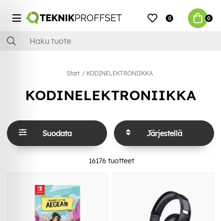
0
0
Start
KODINELEKTRONIIKKA
KODINELEKTRONIIKKA
Suodata
Järjestellä
16176
tuotteet