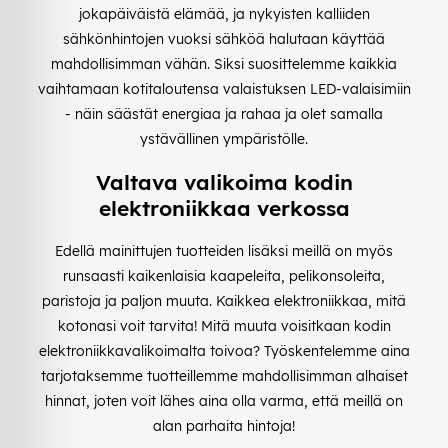
jokapäiväistä elämää, ja nykyisten kalliiden
sähkönhintojen vuoksi sähköä halutaan käyttää
mahdollisimman vähän. Siksi suosittelemme kaikkia
vaihtamaan kotitaloutensa valaistuksen LED-valaisimiin
- näin säästät energiaa ja rahaa ja olet samalla
ystävällinen ympäristölle.
Valtava valikoima kodin
elektroniikkaa verkossa
Edellä mainittujen tuotteiden lisäksi meillä on myös
runsaasti kaikenlaisia kaapeleita, pelikonsoleita,
paristoja ja paljon muuta. Kaikkea elektroniikkaa, mitä
kotonasi voit tarvita! Mitä muuta voisitkaan kodin
elektroniikkavalikoimalta toivoa? Työskentelemme aina
tarjotaksemme tuotteillemme mahdollisimman alhaiset
hinnat, joten voit lähes aina olla varma, että meillä on
alan parhaita hintoja!