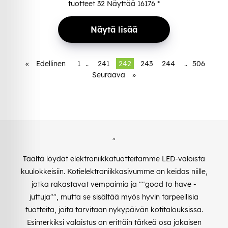
tuotteet
32
Näyttää
16176
*
Näytä lisää
«
Edellinen
1
..
241
242
243
244
..
506
Seuraava
»
"
Täältä löydät elektroniikkatuotteitamme LED-valoista
kuulokkeisiin. Kotielektroniikkasivumme on keidas niille,
jotka rakastavat vempaimia ja ""good to have -
juttuja"", mutta se sisältää myös hyvin tarpeellisia
tuotteita, joita tarvitaan nykypäivän kotitalouksissa.
Esimerkiksi valaistus on erittäin tärkeä osa jokaisen