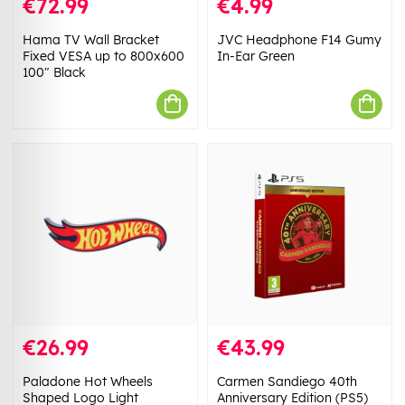
€72.99
€4.99
Hama TV Wall Bracket
JVC Headphone F14 Gumy
Fixed VESA up to 800x600
In-Ear Green
100" Black
€26.99
€43.99
Paladone Hot Wheels
Carmen Sandiego 40th
Shaped Logo Light
Anniversary Edition (PS5)