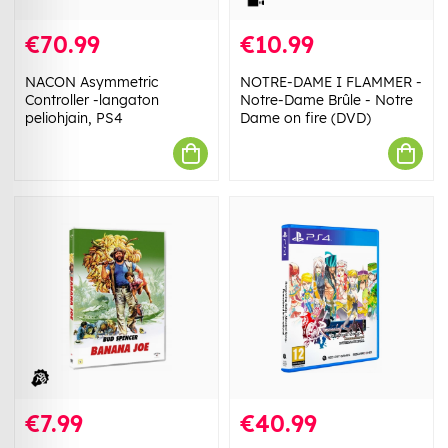
€70.99
€10.99
NACON Asymmetric
NOTRE-DAME I FLAMMER -
Controller -langaton
Notre-Dame Brûle - Notre
peliohjain, PS4
Dame on fire (DVD)
€7.99
€40.99