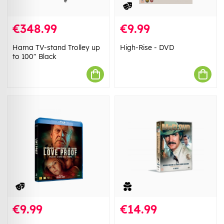
€348.99
€9.99
Hama TV-stand Trolley up
High-Rise - DVD
to 100" Black
€9.99
€14.99