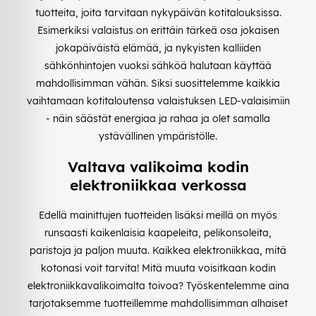
tuotteita, joita tarvitaan nykypäivän kotitalouksissa.
Esimerkiksi valaistus on erittäin tärkeä osa jokaisen
jokapäiväistä elämää, ja nykyisten kalliiden
sähkönhintojen vuoksi sähköä halutaan käyttää
mahdollisimman vähän. Siksi suosittelemme kaikkia
vaihtamaan kotitaloutensa valaistuksen LED-valaisimiin
- näin säästät energiaa ja rahaa ja olet samalla
ystävällinen ympäristölle.
Valtava valikoima kodin
elektroniikkaa verkossa
Edellä mainittujen tuotteiden lisäksi meillä on myös
runsaasti kaikenlaisia kaapeleita, pelikonsoleita,
paristoja ja paljon muuta. Kaikkea elektroniikkaa, mitä
kotonasi voit tarvita! Mitä muuta voisitkaan kodin
elektroniikkavalikoimalta toivoa? Työskentelemme aina
tarjotaksemme tuotteillemme mahdollisimman alhaiset