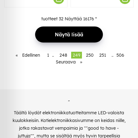
tuotteet
32
Näyttää
16176
*
Näytä lisää
«
Edellinen
1
..
248
249
250
251
..
506
Seuraava
»
"
Täältä löydät elektroniikkatuotteitamme LED-valoista
kuulokkeisiin. Kotielektroniikkasivumme on keidas niille,
jotka rakastavat vempaimia ja ""good to have -
juttuja"", mutta se sisältää myös hyvin tarpeellisia