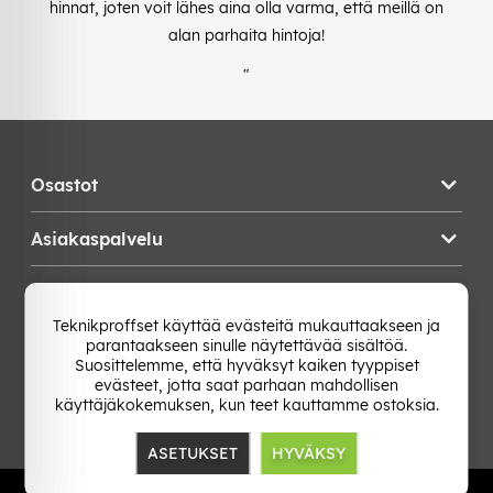
hinnat, joten voit lähes aina olla varma, että meillä on
alan parhaita hintoja!
"
Osastot
Asiakaspalvelu
Teknikproffset
Teknikproffset käyttää evästeitä mukauttaakseen ja
parantaakseen sinulle näytettävää sisältöä.
Vaihda Maa
Suosittelemme, että hyväksyt kaiken tyyppiset
evästeet, jotta saat parhaan mahdollisen
käyttäjäkokemuksen, kun teet kauttamme ostoksia.
ASETUKSET
HYVÄKSY
TP E-commerce Nordic AB
Org.nr: 559386-1841