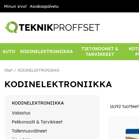
Minun sivut
Asiakaspalvelu
TIETOKOONET &
KOTI
AUTO
KODINELEKTRONIIKKA
TARVIKKEET
P
Start
KODINELEKTRONIIKKA
KODINELEKTRONIIKKA
KODINELEKTRONIIKKA
16192
tuotteet
Valaistus
Pelikonsolit & Tarvikkeet
Tallennusvälineet