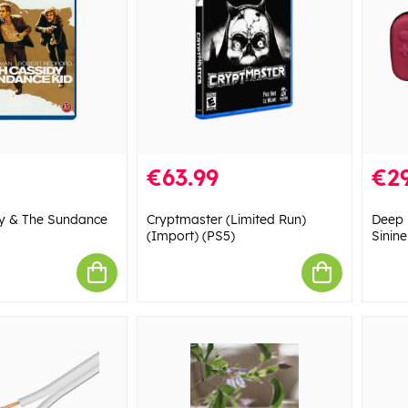
€63.99
€29
dy & The Sundance
Cryptmaster (Limited Run)
Deep 
(Import) (PS5)
Sinin