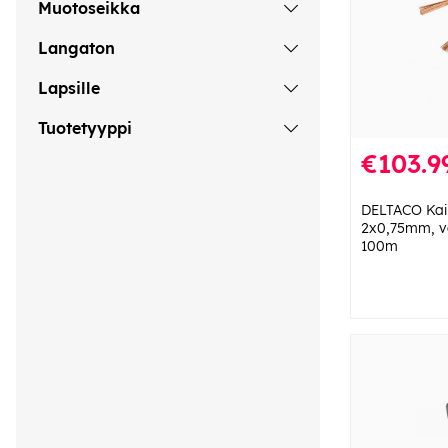
Muotoseikka
Langaton
Lapsille
Tuotetyyppi
€103.9
DELTACO Kaiu
2x0,75mm, va
100m