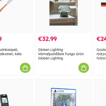
9
€32.99
€2
tinkaapeli,
Globen Lighting
Gooba
lkoinen, kela
Värmeljushållare Fungo Grön
röd;s
Globen Lighting
tvärsn