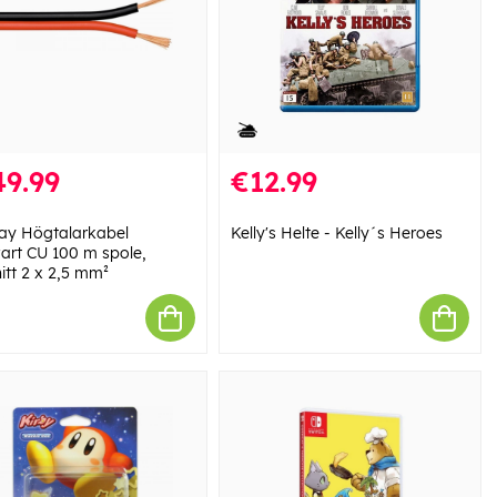
49.99
€12.99
y Högtalarkabel
Kelly's Helte - Kelly´s Heroes
vart CU 100 m spole,
itt 2 x 2,5 mm²