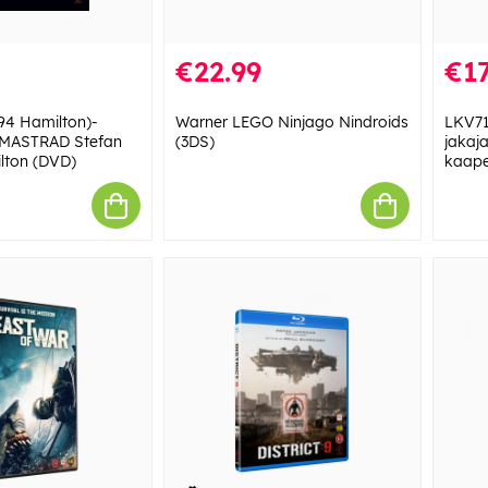
€22.99
€17
94 Hamilton)-
Warner LEGO Ninjago Nindroids
LKV71
EMASTRAD Stefan
(3DS)
jakaja
lton (DVD)
kaape