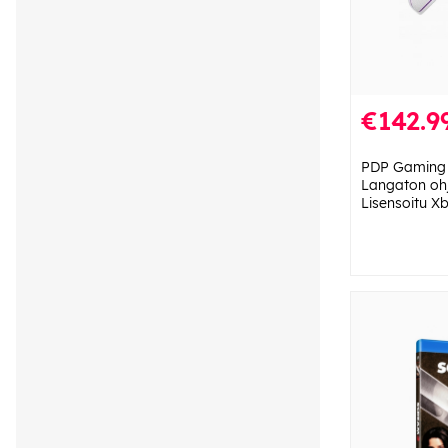
€142.9
PDP Gaming 
Langaton ohj
Lisensoitu X