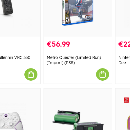
€56.99
€22
llennin VRC 350
Metro Quester (Limited Run)
Ninte
(Import) (PS5)
Dee