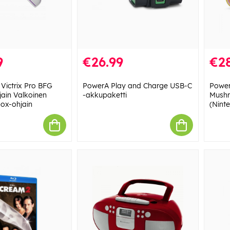
9
€26.99
€28
Victrix Pro BFG
PowerA Play and Charge USB-C
Power
ain Valkoinen
-akkupaketti
Mushr
box-ohjain
(Nint