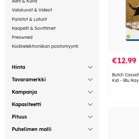
Ääni & Kuva
Valokuvat & Videot
Paristot & Laturit
Kaapelit & Sovittimet
Preowned
Kodinelektroniikan poistomyynti
€12.99
Hinta
Butch Cassi
Tavaramerkki
Kid - Blu Ray
Kampanja
Kapasiteetti
Pituus
Puhelimen malli