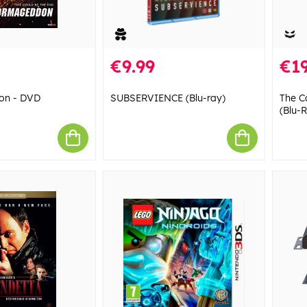
€9.99
€19
on - DVD
SUBSERVIENCE (Blu-ray)
The Co
(Blu-