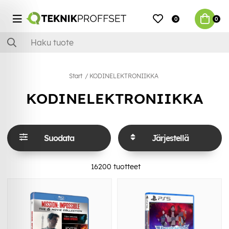
0
0
Start
KODINELEKTRONIIKKA
KODINELEKTRONIIKKA
Suodata
Järjestellä
16200
tuotteet