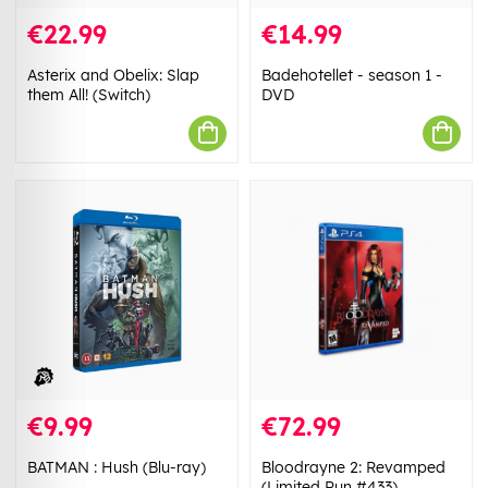
€22.99
€14.99
Asterix and Obelix: Slap
Badehotellet - season 1 -
them All! (Switch)
DVD
€9.99
€72.99
BATMAN : Hush (Blu-ray)
Bloodrayne 2: Revamped
(Limited Run #433)