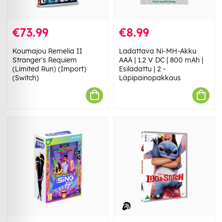
€73.99
€8.99
Koumajou Remelia II
Ladattava Ni-MH-Akku
Stranger's Requiem
AAA | 1.2 V DC | 800 mAh |
(Limited Run) (Import)
Esiladattu | 2 -
(Switch)
Läpipainopakkaus