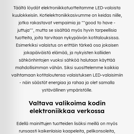
Täältä löydät elektroniikkatuotteitamme LED-valoista
kuulokkeisiin. Kotielektroniikkasivumme on keidas niille,
jotka rakastavat vempaimia ja ""good to have -
juttuja"", mutta se sisältää myös hyvin tarpeellisia
tuotteita, joita tarvitaan nykypäivän kotitalouksissa.
Esimerkiksi valaistus on erittäin tärkeä osa jokaisen
jokapäiväistä elämää, ja nykyisten kalliiden
sähkönhintojen vuoksi sähköä halutaan käyttää
mahdollisimman vähän. Siksi suosittelemme kaikkia
vaihtamaan kotitaloutensa valaistuksen LED-valaisimiin
- näin säästät energiaa ja rahaa ja olet samalla
ystävällinen ympäristölle.
Valtava valikoima kodin
elektroniikkaa verkossa
Edellä mainittujen tuotteiden lisäksi meillä on myös
runsaasti kaikenlaisia kaapeleita, pelikonsoleita,