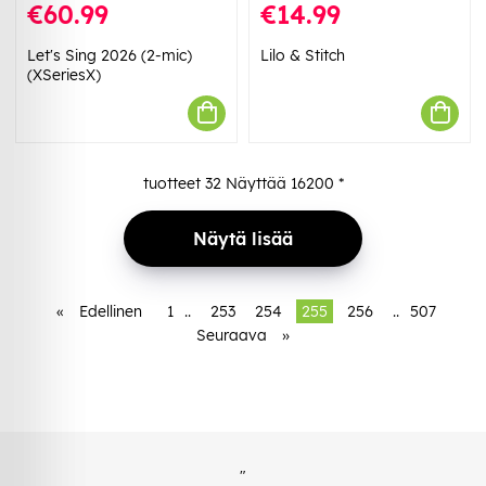
€60.99
€14.99
Let's Sing 2026 (2-mic)
Lilo & Stitch
(XSeriesX)
tuotteet
32
Näyttää
16200
*
Näytä lisää
«
Edellinen
1
..
253
254
255
256
..
507
Seuraava
»
"