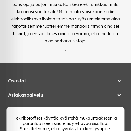
paristoja ja paljon muuta. Kaikkea elektroniikkaa, mitä
kotonasi voit tarvita! Mitä muuta voisitkaan kodin
elektroniikkavalikoimalta toivoa? Työskentelemme aina
tarjotaksemme tuotteillemme mahdollisimman alhaiset
hinnat, joten voit lähes aina olla varma, että meillä on
alan parhaita hintoja!
"
Osastot
Asiakaspalvelu
Teknikproffset
Teknikproffset käyttää evästeitä mukauttaakseen ja
parantaakseen sinulle näytettävää sisältöä.
Vaihda Maa
Suosittelemme, että hyväksyt kaiken tyyppiset