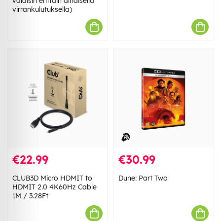
valaisin erittäin alhaisella
virrankulutuksella)
€22.99
€30.99
CLUB3D Micro HDMIT to
Dune: Part Two
HDMIT 2.0 4K60Hz Cable
1M / 3.28Ft