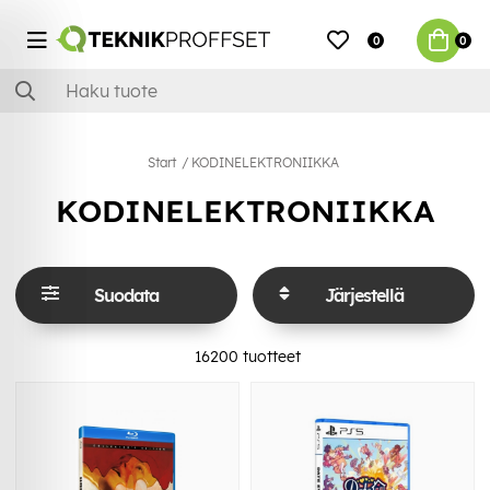
0
0
Start
KODINELEKTRONIIKKA
KODINELEKTRONIIKKA
Suodata
Järjestellä
16200
tuotteet