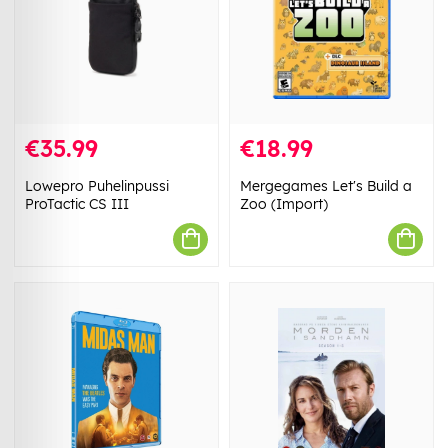
€35.99
€18.99
Lowepro Puhelinpussi
Mergegames Let's Build a
ProTactic CS III
Zoo (Import)