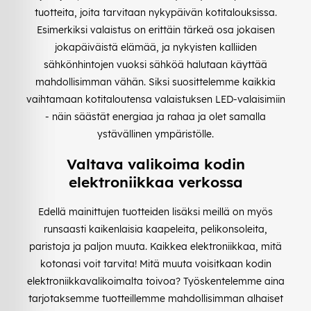
tuotteita, joita tarvitaan nykypäivän kotitalouksissa.
Esimerkiksi valaistus on erittäin tärkeä osa jokaisen
jokapäiväistä elämää, ja nykyisten kalliiden
sähkönhintojen vuoksi sähköä halutaan käyttää
mahdollisimman vähän. Siksi suosittelemme kaikkia
vaihtamaan kotitaloutensa valaistuksen LED-valaisimiin
- näin säästät energiaa ja rahaa ja olet samalla
ystävällinen ympäristölle.
Valtava valikoima kodin
elektroniikkaa verkossa
Edellä mainittujen tuotteiden lisäksi meillä on myös
runsaasti kaikenlaisia kaapeleita, pelikonsoleita,
paristoja ja paljon muuta. Kaikkea elektroniikkaa, mitä
kotonasi voit tarvita! Mitä muuta voisitkaan kodin
elektroniikkavalikoimalta toivoa? Työskentelemme aina
tarjotaksemme tuotteillemme mahdollisimman alhaiset