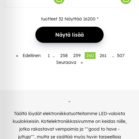
tuotteet
32
Näyttää
16200
*
Näytä lisää
«
Edellinen
1
..
258
259
260
261
..
507
Seuraava
»
"
Täältä löydät elektroniikkatuotteitamme LED-valoista
kuulokkeisiin. Kotielektroniikkasivumme on keidas niille,
jotka rakastavat vempaimia ja ""good to have -
juttuja"", mutta se sisältää myös hyvin tarpeellisia