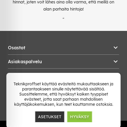
hinnat, joten voit lähes aina olla varma, että meillä on
alan parhaita hintoja!
"
Osastot
Asiakaspalvelu
Teknikproffset
Teknikproffset käyttää evästeitä mukauttaakseen ja
parantaakseen sinulle näytettävää sisältöä.
Vaihda Maa
Suosittelemme, että hyväksyt kaiken tyyppiset
evästeet, jotta saat parhaan mahdollisen
käyttäjäkokemuksen, kun teet kauttamme ostoksia.
ASETUKSET
HYVÄKSY
TP E-commerce Nordic AB
Org.nr: 559386-1841