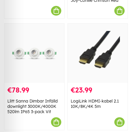
Joy-Conille Crimson Red
€78.99
€23.99
Llitt Sanna Dimbar Infälld
LogiLink HDMI-kabel 2.1
downlight 3000K/4000K
10K/8K/4K 5m
520lm IP65 3-pack Vit