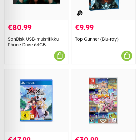
€80.99
€9.99
SanDisk USB-muistitikku
Top Gunner (Blu-ray)
Phone Drive 64GB
€47.99
€30.99