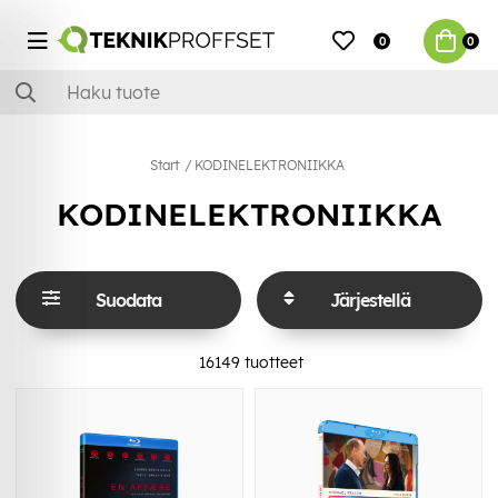
0
0
Start
KODINELEKTRONIIKKA
KODINELEKTRONIIKKA
Suodata
Järjestellä
16149
tuotteet