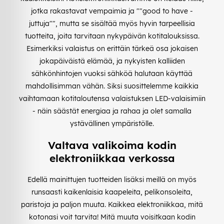
jotka rakastavat vempaimia ja ""good to have -
juttuja"", mutta se sisältää myös hyvin tarpeellisia
tuotteita, joita tarvitaan nykypäivän kotitalouksissa.
Esimerkiksi valaistus on erittäin tärkeä osa jokaisen
jokapäiväistä elämää, ja nykyisten kalliiden
sähkönhintojen vuoksi sähköä halutaan käyttää
mahdollisimman vähän. Siksi suosittelemme kaikkia
vaihtamaan kotitaloutensa valaistuksen LED-valaisimiin
- näin säästät energiaa ja rahaa ja olet samalla
ystävällinen ympäristölle.
Valtava valikoima kodin
elektroniikkaa verkossa
Edellä mainittujen tuotteiden lisäksi meillä on myös
runsaasti kaikenlaisia kaapeleita, pelikonsoleita,
paristoja ja paljon muuta. Kaikkea elektroniikkaa, mitä
kotonasi voit tarvita! Mitä muuta voisitkaan kodin