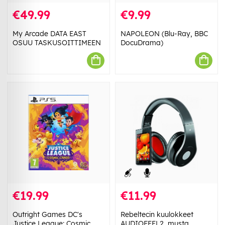
€49.99
€9.99
My Arcade DATA EAST
NAPOLEON (Blu-Ray, BBC
OSUU TASKUSOITTIMEEN
DocuDrama)
€19.99
€11.99
Outright Games DC's
Rebeltecin kuulokkeet
Justice League: Cosmic
AUDIOFEEL2, musta