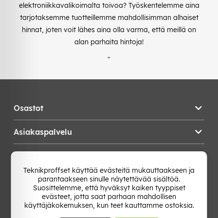
elektroniikkavalikoimalta toivoa? Työskentelemme aina
tarjotaksemme tuotteillemme mahdollisimman alhaiset
hinnat, joten voit lähes aina olla varma, että meillä on
alan parhaita hintoja!
"
Osastot
Asiakaspalvelu
Teknikproffset
Teknikproffset käyttää evästeitä mukauttaakseen ja
parantaakseen sinulle näytettävää sisältöä.
Vaihda Maa
Suosittelemme, että hyväksyt kaiken tyyppiset
evästeet, jotta saat parhaan mahdollisen
käyttäjäkokemuksen, kun teet kauttamme ostoksia.