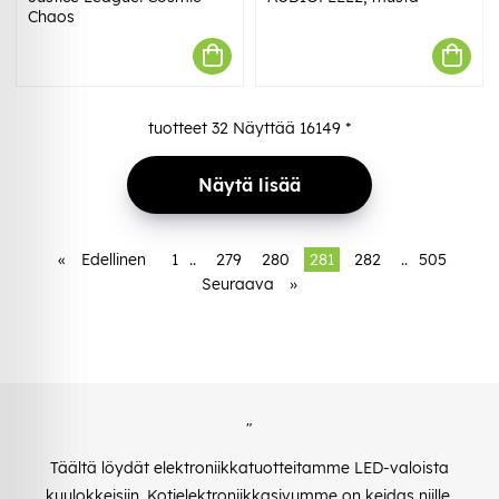
Chaos
tuotteet
32
Näyttää
16149
*
Näytä lisää
«
Edellinen
1
..
279
280
281
282
..
505
Seuraava
»
"
Täältä löydät elektroniikkatuotteitamme LED-valoista
kuulokkeisiin. Kotielektroniikkasivumme on keidas niille,