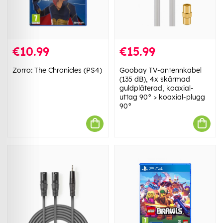
€10.99
€15.99
Zorro: The Chronicles (PS4)
Goobay TV-antennkabel
(135 dB), 4x skärmad
guldpläterad, koaxial-
uttag 90° > koaxial-plugg
90°