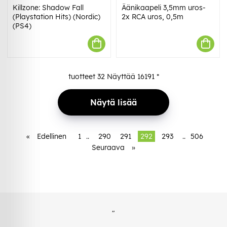
Killzone: Shadow Fall
Äänikaapeli 3,5mm uros-
(Playstation Hits) (Nordic)
2x RCA uros, 0,5m
(PS4)
tuotteet
32
Näyttää
16191
*
Näytä lisää
«
Edellinen
1
..
290
291
292
293
..
506
Seuraava
»
"