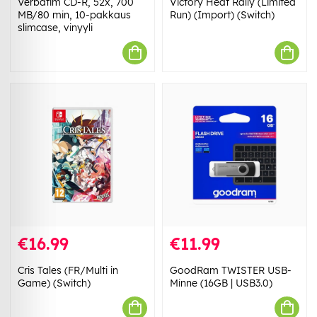
Verbatim CD-R, 52x, 700
Victory Heat Rally (Limited
MB/80 min, 10-pakkaus
Run) (Import) (Switch)
slimcase, vinyyli
€16.99
€11.99
Cris Tales (FR/Multi in
GoodRam TWISTER USB-
Game) (Switch)
Minne (16GB | USB3.0)