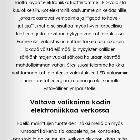
Täältä löydät elektroniikkatuotteitamme LED-valoista
kuulokkeisiin. Kotielektroniikkasivumme on keidas niille,
jotka rakastavat vempaimia ja ""good to have -
juttuja"", mutta se sisältää myös hyvin tarpeellisia
tuotteita, joita tarvitaan nykypäivän kotitalouksissa.
Esimerkiksi valaistus on erittäin tärkeä osa jokaisen
jokapäiväistä elämää, ja nykyisten kalliiden
sähkönhintojen vuoksi sähköä halutaan käyttää
mahdollisimman vähän. Siksi suosittelemme kaikkia
vaihtamaan kotitaloutensa valaistuksen LED-valaisimiin
- näin säästät energiaa ja rahaa ja olet samalla
ystävällinen ympäristölle.
Valtava valikoima kodin
elektroniikkaa verkossa
Edellä mainittujen tuotteiden lisäksi meillä on myös
runsaasti kaikenlaisia kaapeleita, pelikonsoleita,
paristoja ja paljon muuta. Kaikkea elektroniikkaa, mitä