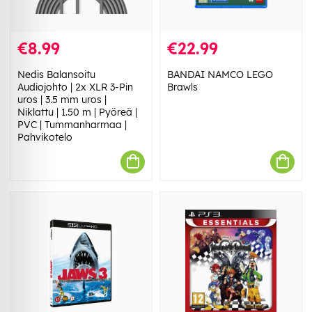
€8.99
€22.99
Nedis Balansoitu
BANDAI NAMCO LEGO
Audiojohto | 2x XLR 3-Pin
Brawls
uros | 3.5 mm uros |
Niklattu | 1.50 m | Pyöreä |
PVC | Tummanharmaa |
Pahvikotelo