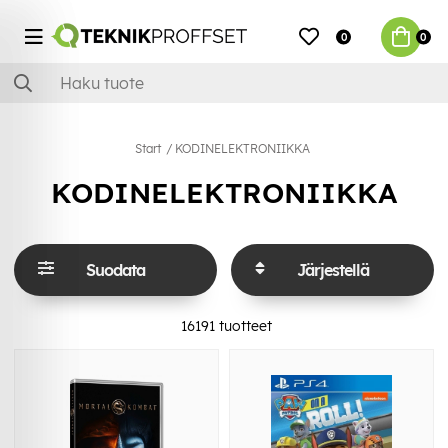
0
0
Start
KODINELEKTRONIIKKA
KODINELEKTRONIIKKA
Suodata
Järjestellä
16191
tuotteet