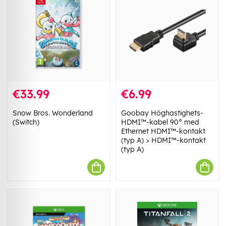
€33.99
€6.99
Snow Bros. Wonderland
Goobay Höghastighets-
(Switch)
HDMI™-kabel 90° med
Ethernet HDMI™-kontakt
(typ A) > HDMI™-kontakt
(typ A)