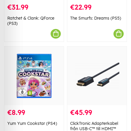
€31.99
€22.99
Ratchet & Clank: QForce
The Smurfs: Dreams (PS5)
(PS3)
€8.99
€45.99
Yum Yum Cookstar (PS4)
ClickTronic Adapterkabel
från USB-C™ till HDMI™