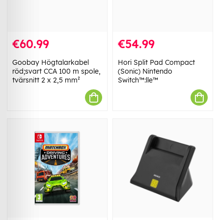
€60.99
€54.99
Goobay Högtalarkabel
Hori Split Pad Compact
röd;svart CCA 100 m spole,
(Sonic) Nintendo
tvärsnitt 2 x 2,5 mm²
Switch™:lle™