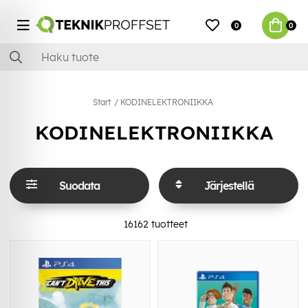
0
0
Start
KODINELEKTRONIIKKA
KODINELEKTRONIIKKA
Suodata
Järjestellä
16162
tuotteet