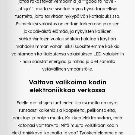
jotka rakastavat vempaimia ja ""good to have -
juttuja"", mutta se sisältää myös hyvin tarpeellisia
tuotteita, joita tarvitaan nykypäivän kotitalouksissa.
Esimerkiksi valaistus on erittäin tärkeä osa jokaisen
jokapäiväistä elämää, ja nykyisten kalliiden
sähkönhintojen vuoksi sähköä halutaan käyttää
mahdollisimman vähän. Siksi suosittelemme kaikkia
vaihtamaan kotitaloutensa valaistuksen LED-valaisimiin
- näin säästät energiaa ja rahaa ja olet samalla
ystävällinen ympäristölle.
Valtava valikoima kodin
elektroniikkaa verkossa
Edellä mainittujen tuotteiden lisäksi meillä on myös
runsaasti kaikenlaisia kaapeleita, pelikonsoleita,
paristoja ja paljon muuta. Kaikkea elektroniikkaa, mitä
kotonasi voit tarvita! Mitä muuta voisitkaan kodin
elektroniikkavalikoimalta toivoa? Työskentelemme aina