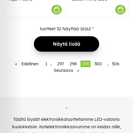
tuotteet
32
Näyttää
16162
*
Näytä lisää
«
Edellinen
1
..
297
298
299
300
..
506
Seuraava
»
"
Täältä löydät elektroniikkatuotteitamme LED-valoista
kuulokkeisiin. Kotielektroniikkasivumme on keidas niille,