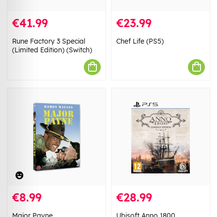
€41.99
€23.99
Rune Factory 3 Special
Chef Life (PS5)
(Limited Edition) (Switch)
€8.99
€28.99
Major Payne
Ubisoft Anno 1800