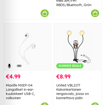
med AM/FM-
RBDS/Bluetooth, Grön
SUMMER DEALS
€4.99
€8.99
Maxlife MXEP-04
United VBL2177
Langalliset in-ear-
Kaksinkertainen
kuulokkeet USB-C,
rengasvalo, jossa on
valkoinen
kannettava pidin