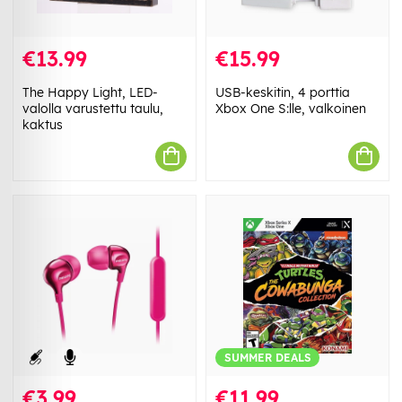
€13.99
€15.99
The Happy Light, LED-
USB-keskitin, 4 porttia
valolla varustettu taulu,
Xbox One S:lle, valkoinen
kaktus
SUMMER DEALS
€3.99
€11.99