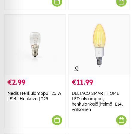
€2.99
€11.99
Nedis Hehkulamppu | 25 W
DELTACO SMART HOME
| E14 | Hehkuva | T25
LED-älylamppu,
hehkulankajäljitelmä, E14,
valkoinen