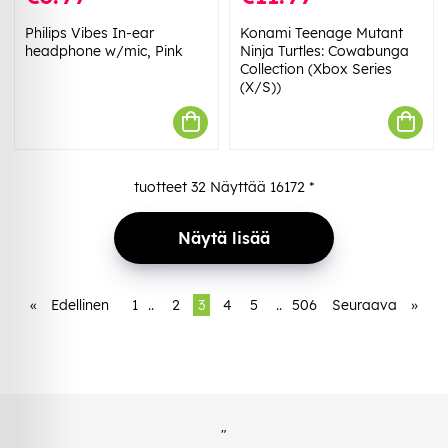
Philips Vibes In-ear
Konami Teenage Mutant
headphone w/mic, Pink
Ninja Turtles: Cowabunga
Collection (Xbox Series
(X/S))
tuotteet
32
Näyttää
16172
*
Näytä lisää
«
Edellinen
1
..
2
3
4
5
..
506
Seuraava
»
"