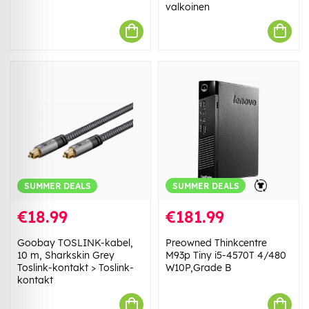
valkoinen
SUMMER DEALS
SUMMER DEALS
€18.99
€181.99
Goobay TOSLINK-kabel,
Preowned Thinkcentre
10 m, Sharkskin Grey
M93p Tiny i5-4570T 4/480
Toslink-kontakt > Toslink-
W10P,Grade B
kontakt