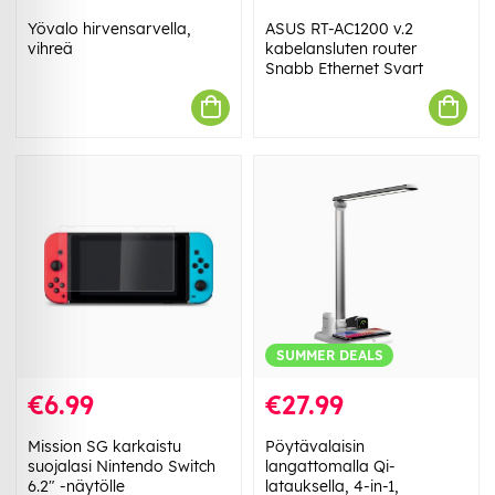
Yövalo hirvensarvella,
ASUS RT-AC1200 v.2
vihreä
kabelansluten router
Snabb Ethernet Svart
SUMMER DEALS
€6.99
€27.99
Mission SG karkaistu
Pöytävalaisin
suojalasi Nintendo Switch
langattomalla Qi-
6.2" -näytölle
latauksella, 4-in-1,