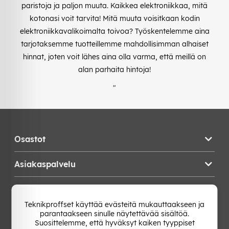
paristoja ja paljon muuta. Kaikkea elektroniikkaa, mitä
kotonasi voit tarvita! Mitä muuta voisitkaan kodin
elektroniikkavalikoimalta toivoa? Työskentelemme aina
tarjotaksemme tuotteillemme mahdollisimman alhaiset
hinnat, joten voit lähes aina olla varma, että meillä on
alan parhaita hintoja!
"
Osastot
Asiakaspalvelu
Teknikproffset
Teknikproffset käyttää evästeitä mukauttaakseen ja
parantaakseen sinulle näytettävää sisältöä.
Vaihda Maa
Suosittelemme, että hyväksyt kaiken tyyppiset