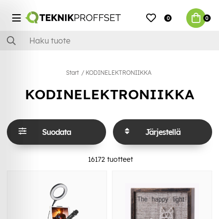
0
0
Start
KODINELEKTRONIIKKA
KODINELEKTRONIIKKA
Suodata
Järjestellä
16172
tuotteet