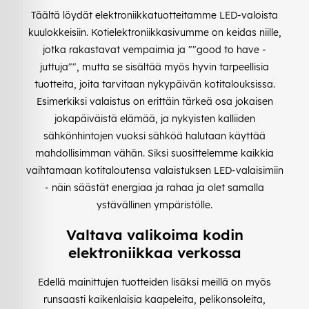
Täältä löydät elektroniikkatuotteitamme LED-valoista
kuulokkeisiin. Kotielektroniikkasivumme on keidas niille,
jotka rakastavat vempaimia ja ""good to have -
juttuja"", mutta se sisältää myös hyvin tarpeellisia
tuotteita, joita tarvitaan nykypäivän kotitalouksissa.
Esimerkiksi valaistus on erittäin tärkeä osa jokaisen
jokapäiväistä elämää, ja nykyisten kalliiden
sähkönhintojen vuoksi sähköä halutaan käyttää
mahdollisimman vähän. Siksi suosittelemme kaikkia
vaihtamaan kotitaloutensa valaistuksen LED-valaisimiin
- näin säästät energiaa ja rahaa ja olet samalla
ystävällinen ympäristölle.
Valtava valikoima kodin
elektroniikkaa verkossa
Edellä mainittujen tuotteiden lisäksi meillä on myös
runsaasti kaikenlaisia kaapeleita, pelikonsoleita,