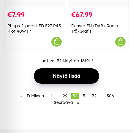
€7.99
€67.99
Philips 2-pack LED E27 P45
Denver FM/DAB+ Radio
Klot 40W Fr
Trä/Grafit
tuotteet
32
Näyttää
16191
*
Näytä lisää
«
Edellinen
1
..
29
30
31
32
..
506
Seuraava
»