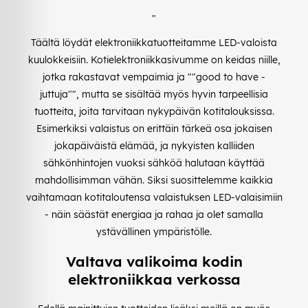
"
Täältä löydät elektroniikkatuotteitamme LED-valoista
kuulokkeisiin. Kotielektroniikkasivumme on keidas niille,
jotka rakastavat vempaimia ja ""good to have -
juttuja"", mutta se sisältää myös hyvin tarpeellisia
tuotteita, joita tarvitaan nykypäivän kotitalouksissa.
Esimerkiksi valaistus on erittäin tärkeä osa jokaisen
jokapäiväistä elämää, ja nykyisten kalliiden
sähkönhintojen vuoksi sähköä halutaan käyttää
mahdollisimman vähän. Siksi suosittelemme kaikkia
vaihtamaan kotitaloutensa valaistuksen LED-valaisimiin
- näin säästät energiaa ja rahaa ja olet samalla
ystävällinen ympäristölle.
Valtava valikoima kodin
elektroniikkaa verkossa