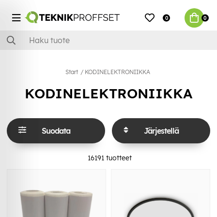
0
0
Start
KODINELEKTRONIIKKA
KODINELEKTRONIIKKA
Suodata
Järjestellä
16191
tuotteet