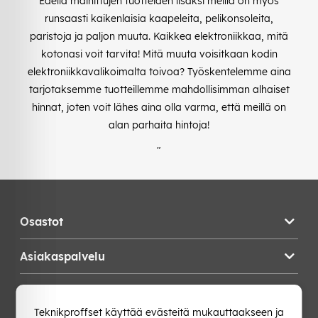
Edellä mainittujen tuotteiden lisäksi meillä on myös
runsaasti kaikenlaisia kaapeleita, pelikonsoleita,
paristoja ja paljon muuta. Kaikkea elektroniikkaa, mitä
kotonasi voit tarvita! Mitä muuta voisitkaan kodin
elektroniikkavalikoimalta toivoa? Työskentelemme aina
tarjotaksemme tuotteillemme mahdollisimman alhaiset
hinnat, joten voit lähes aina olla varma, että meillä on
alan parhaita hintoja!
"
Osastot
Asiakaspalvelu
Teknikproffset
Teknikproffset käyttää evästeitä mukauttaakseen ja