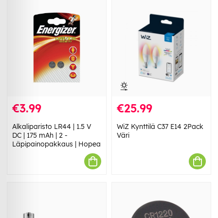
€3.99
€25.99
Alkaliparisto LR44 | 1.5 V
WiZ Kynttilä C37 E14 2Pack
DC | 175 mAh | 2 -
Väri
Läpipainopakkaus | Hopea