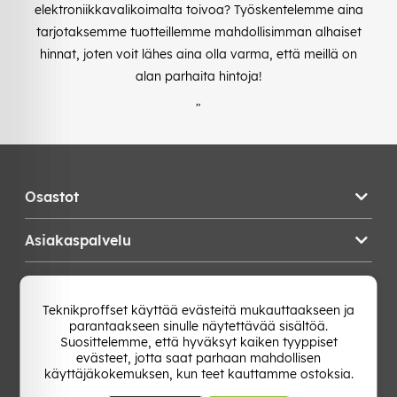
elektroniikkavalikoimalta toivoa? Työskentelemme aina
tarjotaksemme tuotteillemme mahdollisimman alhaiset
hinnat, joten voit lähes aina olla varma, että meillä on
alan parhaita hintoja!
"
Osastot
Asiakaspalvelu
Teknikproffset
Teknikproffset käyttää evästeitä mukauttaakseen ja
parantaakseen sinulle näytettävää sisältöä.
Vaihda Maa
Suosittelemme, että hyväksyt kaiken tyyppiset
evästeet, jotta saat parhaan mahdollisen
käyttäjäkokemuksen, kun teet kauttamme ostoksia.