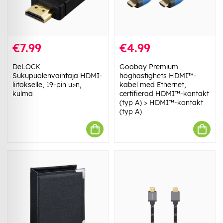
€7.99
€4.99
DeLOCK
Goobay Premium
Sukupuolenvaihtaja HDMI-
höghastighets HDMI™-
liitokselle, 19-pin u>n,
kabel med Ethernet,
kulma
certifierad HDMI™-kontakt
(typ A) > HDMI™-kontakt
(typ A)