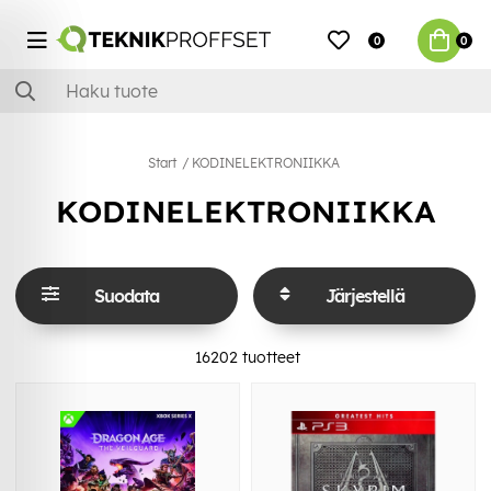
0
0
Start
KODINELEKTRONIIKKA
KODINELEKTRONIIKKA
Suodata
Järjestellä
16202
tuotteet