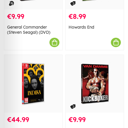
€9.99
€8.99
General Commander
Howards End
(Steven Seagal) (DVD)
€44.99
€9.99