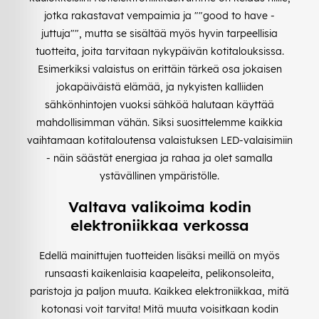
jotka rakastavat vempaimia ja ""good to have -
juttuja"", mutta se sisältää myös hyvin tarpeellisia
tuotteita, joita tarvitaan nykypäivän kotitalouksissa.
Esimerkiksi valaistus on erittäin tärkeä osa jokaisen
jokapäiväistä elämää, ja nykyisten kalliiden
sähkönhintojen vuoksi sähköä halutaan käyttää
mahdollisimman vähän. Siksi suosittelemme kaikkia
vaihtamaan kotitaloutensa valaistuksen LED-valaisimiin
- näin säästät energiaa ja rahaa ja olet samalla
ystävällinen ympäristölle.
Valtava valikoima kodin
elektroniikkaa verkossa
Edellä mainittujen tuotteiden lisäksi meillä on myös
runsaasti kaikenlaisia kaapeleita, pelikonsoleita,
paristoja ja paljon muuta. Kaikkea elektroniikkaa, mitä
kotonasi voit tarvita! Mitä muuta voisitkaan kodin