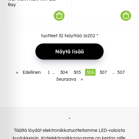
Ray
tuotteet
32
Näyttää
16202
*
Näytä lisää
«
Edellinen
1
..
304
305
306
307
..
507
Seuraava
»
"
Täältä löydät elektroniikkatuotteitamme LED-valoista
kuulokkeisiin. Kotielektroniikkasivumme on keidas niille,