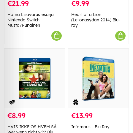
€21.99
€9.99
Hama Lisävarustesarja
Heart of a Lion
Nintendo Switch
(Leijonasydän 2014) Blu-
Musta/Punainen
ray
€8.99
€13.99
HVIS IKKE OS HVEM SÅ -
Infamous - Blu Ray
Wer wenn nicht wir? Blu