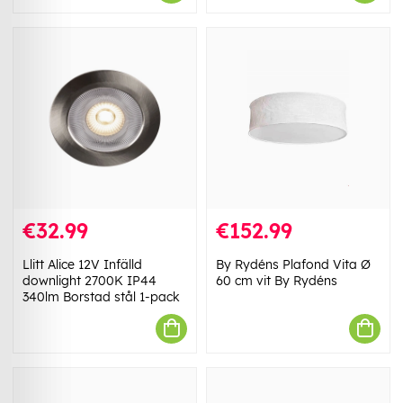
€32.99
€152.99
Llitt Alice 12V Infälld
By Rydéns Plafond Vita Ø
downlight 2700K IP44
60 cm vit By Rydéns
340lm Borstad stål 1-pack