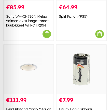
€85.99
€64.99
Sony WH-CH720N Melua
Split Fiction (PS5)
vaimentavat langattomat
kuulokkeet WH-CH720N
€111.99
€7.99
Belid Plafond Cirklo Ø40 vit
Litium Tionyylikloridi