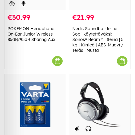
€30.99
€21.99
POKEMON Headphone
Nedis Soundbar-teline |
On-Ear Junior Wireless
Sopii käytettäväksi:
85dB/95dB Sharing Aux
Sonos® Beam™ | Seinä | 5
kg | Kiinteä | ABS-Muovi /
Teräs | Musta