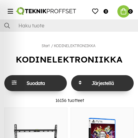
0
0
Start
KODINELEKTRONIIKKA
KODINELEKTRONIIKKA
Suodata
Järjestellä
16156
tuotteet