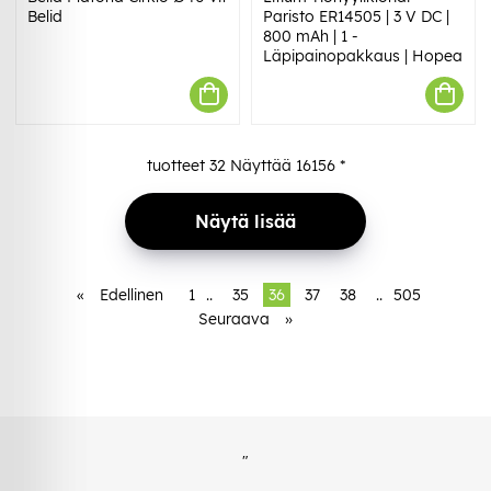
Belid
Paristo ER14505 | 3 V DC |
800 mAh | 1 -
Läpipainopakkaus | Hopea
tuotteet
32
Näyttää
16156
*
Näytä lisää
«
Edellinen
1
..
35
36
37
38
..
505
Seuraava
»
"