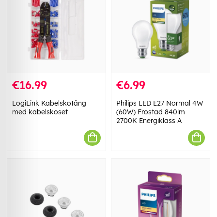
€16.99
€6.99
LogiLink Kabelskotång
Philips LED E27 Normal 4W
med kabelskoset
(60W) Frostad 840lm
2700K Energiklass A