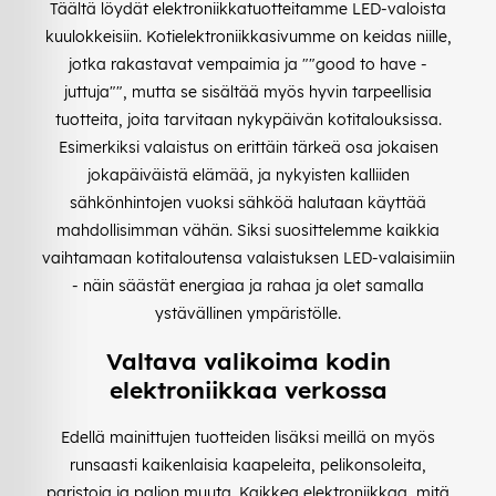
Täältä löydät elektroniikkatuotteitamme LED-valoista
kuulokkeisiin. Kotielektroniikkasivumme on keidas niille,
jotka rakastavat vempaimia ja ""good to have -
juttuja"", mutta se sisältää myös hyvin tarpeellisia
tuotteita, joita tarvitaan nykypäivän kotitalouksissa.
Esimerkiksi valaistus on erittäin tärkeä osa jokaisen
jokapäiväistä elämää, ja nykyisten kalliiden
sähkönhintojen vuoksi sähköä halutaan käyttää
mahdollisimman vähän. Siksi suosittelemme kaikkia
vaihtamaan kotitaloutensa valaistuksen LED-valaisimiin
- näin säästät energiaa ja rahaa ja olet samalla
ystävällinen ympäristölle.
Valtava valikoima kodin
elektroniikkaa verkossa
Edellä mainittujen tuotteiden lisäksi meillä on myös
runsaasti kaikenlaisia kaapeleita, pelikonsoleita,
paristoja ja paljon muuta. Kaikkea elektroniikkaa, mitä