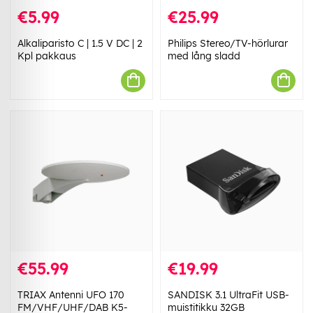
€5.99
€25.99
Alkaliparisto C | 1.5 V DC | 2
Philips Stereo/TV-hörlurar
Kpl pakkaus
med lång sladd
€55.99
€19.99
TRIAX Antenni UFO 170
SANDISK 3.1 UltraFit USB-
FM/VHF/UHF/DAB K5-
muistitikku 32GB