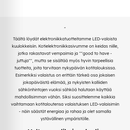
"
Täältä löydät elektroniikkatuotteitamme LED-valoista
kuulokkeisiin. Kotielektroniikkasivumme on keidas niille,
jotka rakastavat vempaimia ja ""good to have -
juttuja"", mutta se sisältää myös hyvin tarpeellisia
tuotteita, joita tarvitaan nykypäivän kotitalouksissa.
Esimerkiksi valaistus on erittäin tärkeä osa jokaisen
jokapäiväistä elämää, ja nykyisten kalliiden
sähkönhintojen vuoksi sähköä halutaan käyttää
mahdollisimman vähän. Siksi suosittelemme kaikkia
vaihtamaan kotitaloutensa valaistuksen LED-valaisimiin
- näin säästät energiaa ja rahaa ja olet samalla
ystävällinen ympäristölle.