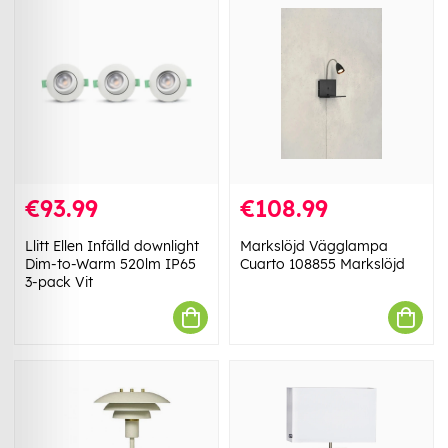
€93.99
€108.99
Llitt Ellen Infälld downlight
Markslöjd Vägglampa
Dim-to-Warm 520lm IP65
Cuarto 108855 Markslöjd
3-pack Vit