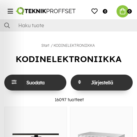
0
0
Start
KODINELEKTRONIIKKA
KODINELEKTRONIIKKA
Suodata
Järjestellä
16097
tuotteet