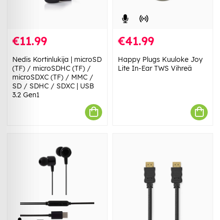
€11.99
€41.99
Nedis Kortinlukija | microSD
Happy Plugs Kuuloke Joy
(TF) / microSDHC (TF) /
Lite In-Ear TWS Vihreä
microSDXC (TF) / MMC /
SD / SDHC / SDXC | USB
3.2 Gen1