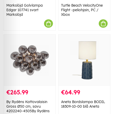
Markslöjd Golvlampa
Turtle Beach VelocityOne
Edgar 107741 svart
Flight -peliohjain, PC /
Markslöjd
Xbox
€265.99
€64.99
By Rydéns Kattovalaisin
Aneta Bordslampa BODIL
Gross Ø50 cm, savu
18309-10-00 blå Aneta
4202240-4505By Rydéns