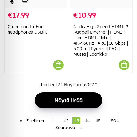
€17.99
€10.99
Champion In-Ear
Nedis High Speed ​​HDMI ™
headphones USB-C
Kaapeli Ethernet | HDMI™
liitin | HDMI™ liitin |
4K@60Hz | ARC | 18 Gbps |
5.00 m | Pyöreä | PVC |
Musta | Laatikko
tuotteet
32
Näyttää
16097
*
Näytä lisää
«
Edellinen
1
..
42
43
44
45
..
504
Seuraava
»