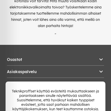
kotonasi voit tarvita! Mitä muuta voisitkaan kodin
elektroniikkavalikoimalta toivoa? Työskentelemme aina
tarjotaksemme tuotteillemme mahdollisimman alhaiset
hinnat, joten voit lähes aina olla varma, että meillä on
alan parhaita hintoja!
"
Osastot
Asiakaspalvelu
Teknikproffset
Teknikproffset käyttää evästeitä mukauttaakseen ja
parantaakseen sinulle näytettävää sisältöä.
Vaihda Maa
Suosittelemme, että hyväksyt kaiken tyyppiset
evästeet, jotta saat parhaan mahdollisen
käyttäjäkokemuksen, kun teet kauttamme ostoksia.