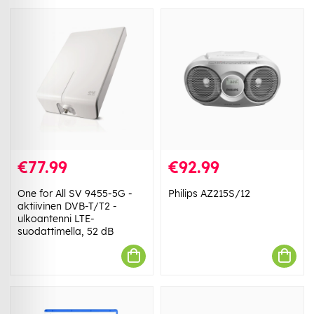
€77.99
€92.99
One for All SV 9455-5G -
Philips AZ215S/12
aktiivinen DVB-T/T2 -
ulkoantenni LTE-
suodattimella, 52 dB