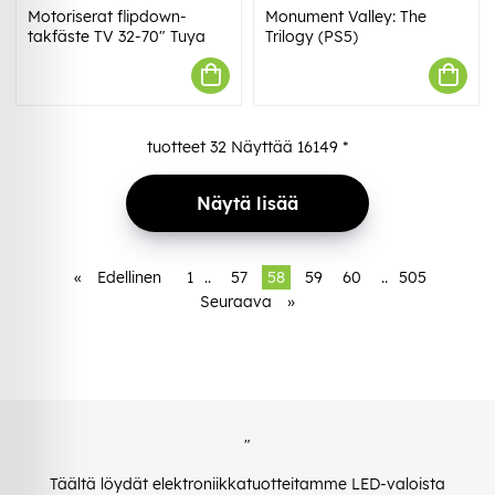
Motoriserat flipdown-
Monument Valley: The
takfäste TV 32-70" Tuya
Trilogy (PS5)
tuotteet
32
Näyttää
16149
*
Näytä lisää
«
Edellinen
1
..
57
58
59
60
..
505
Seuraava
»
"
Täältä löydät elektroniikkatuotteitamme LED-valoista