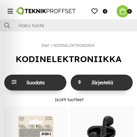
0
0
Start
KODINELEKTRONIIKKA
KODINELEKTRONIIKKA
Suodata
Järjestellä
16149
tuotteet