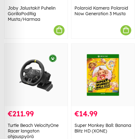
Joby Jalustakit Puhelin
Polaroid Kamera Polaroid
GorillaPodRig
Now Generation 3 Musta
Musta/Harmaa
€211.99
€14.99
Turtle Beach VelocityOne
Super Monkey Ball: Banana
Racer langaton
Blitz HD (XONE)
ohjauspyörä