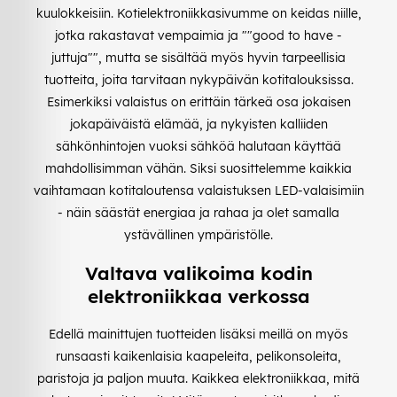
kuulokkeisiin. Kotielektroniikkasivumme on keidas niille,
jotka rakastavat vempaimia ja ""good to have -
juttuja"", mutta se sisältää myös hyvin tarpeellisia
tuotteita, joita tarvitaan nykypäivän kotitalouksissa.
Esimerkiksi valaistus on erittäin tärkeä osa jokaisen
jokapäiväistä elämää, ja nykyisten kalliiden
sähkönhintojen vuoksi sähköä halutaan käyttää
mahdollisimman vähän. Siksi suosittelemme kaikkia
vaihtamaan kotitaloutensa valaistuksen LED-valaisimiin
- näin säästät energiaa ja rahaa ja olet samalla
ystävällinen ympäristölle.
Valtava valikoima kodin
elektroniikkaa verkossa
Edellä mainittujen tuotteiden lisäksi meillä on myös
runsaasti kaikenlaisia kaapeleita, pelikonsoleita,
paristoja ja paljon muuta. Kaikkea elektroniikkaa, mitä