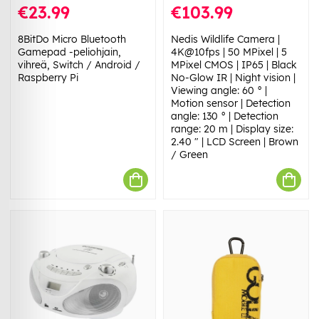
€23.99
€103.99
8BitDo Micro Bluetooth
Nedis Wildlife Camera |
Gamepad -peliohjain,
4K@10fps | 50 MPixel | 5
vihreä, Switch / Android /
MPixel CMOS | IP65 | Black
Raspberry Pi
No-Glow IR | Night vision |
Viewing angle: 60 ° |
Motion sensor | Detection
angle: 130 ° | Detection
range: 20 m | Display size:
2.40 " | LCD Screen | Brown
/ Green