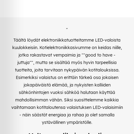
"
Täältä löydät elektroniikkatuotteitamme LED-valoista
kuulokkeisiin. Kotielektroniikkasivumme on keidas niille,
jotka rakastavat vempaimia ja ""good to have -
juttuja"", mutta se sisältää myös hyvin tarpeellisia
tuotteita, joita tarvitaan nykypäivän kotitalouksissa.
Esimerkiksi valaistus on erittäin tärkeä osa jokaisen
jokapäiväistä elämää, ja nykyisten kalliiden
sähkönhintojen vuoksi sähköä halutaan käyttää
mahdollisimman vähän. Siksi suosittelemme kaikkia
vaihtamaan kotitaloutensa valaistuksen LED-valaisimiin
- näin säästät energiaa ja rahaa ja olet samalla
ystävällinen ympäristölle.