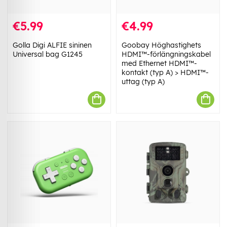
€5.99
€4.99
Golla Digi ALFIE sininen
Goobay Höghastighets
Universal bag G1245
HDMI™-förlängningskabel
med Ethernet HDMI™-
kontakt (typ A) > HDMI™-
uttag (typ A)