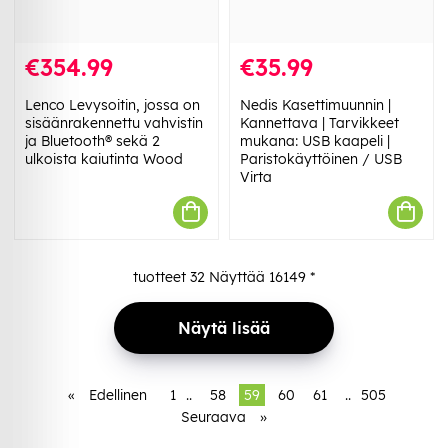
€354.99
€35.99
Lenco Levysoitin, jossa on
Nedis Kasettimuunnin |
sisäänrakennettu vahvistin
Kannettava | Tarvikkeet
ja Bluetooth® sekä 2
mukana: USB kaapeli |
ulkoista kaiutinta Wood
Paristokäyttöinen / USB
Virta
tuotteet
32
Näyttää
16149
*
Näytä lisää
«
Edellinen
1
..
58
59
60
61
..
505
Seuraava
»