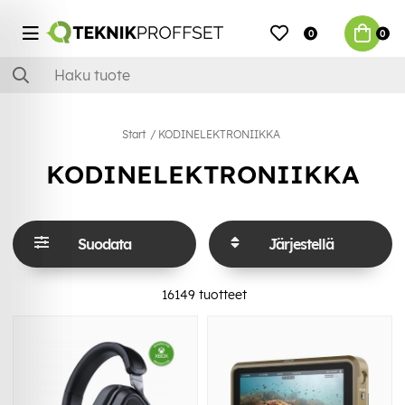
0
0
Start
KODINELEKTRONIIKKA
KODINELEKTRONIIKKA
Suodata
Järjestellä
16149
tuotteet