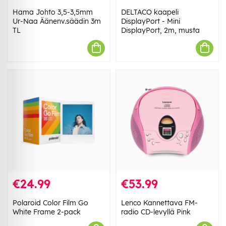
Hama Johto 3,5-3,5mm
DELTACO kaapeli
Ur-Naa Äänenv.säädin 3m
DisplayPort - Mini
TL
DisplayPort, 2m, musta
€24.99
€53.99
Polaroid Color Film Go
Lenco Kannettava FM-
White Frame 2-pack
radio CD-levyllä Pink