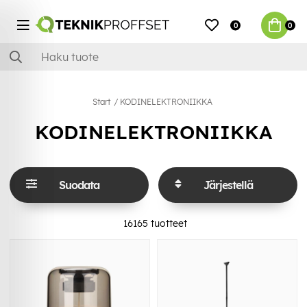
0
0
Start
KODINELEKTRONIIKKA
KODINELEKTRONIIKKA
Suodata
Järjestellä
16165
tuotteet