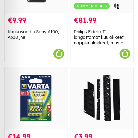
SUMMER DEALS
€9.99
€81.99
Kaukosäädin Sony A100,
Philips Fidelio T1
A300 jne
langattomat kuulokkeet,
nappikuulokkeet, musta
€14.99
€3.99