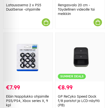
Latausasema 2 x PS5
Rengasvalo 20 cm -
DualSense -ohjaimille
Täydellinen videoille tai
meikkiin
SUMMER DEALS
€7.99
€8.99
Eläin Nappilukko ohjaimille
GP ReCyko Speed Dock
PS5/PS4, Xbox series X, 9
f/8 paristot ja LCD-näyttö
kpl
(PB)