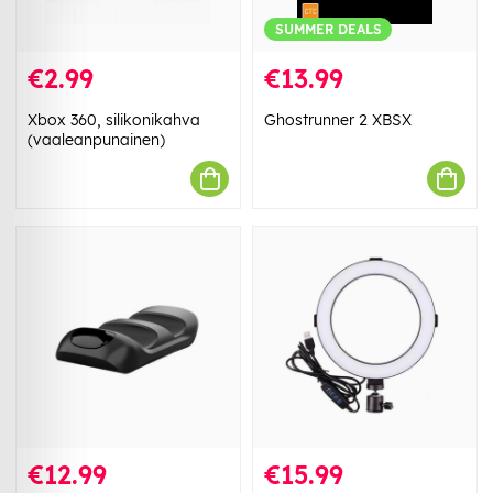
SUMMER DEALS
€2.99
€13.99
Xbox 360, silikonikahva
Ghostrunner 2 XBSX
(vaaleanpunainen)
€12.99
€15.99