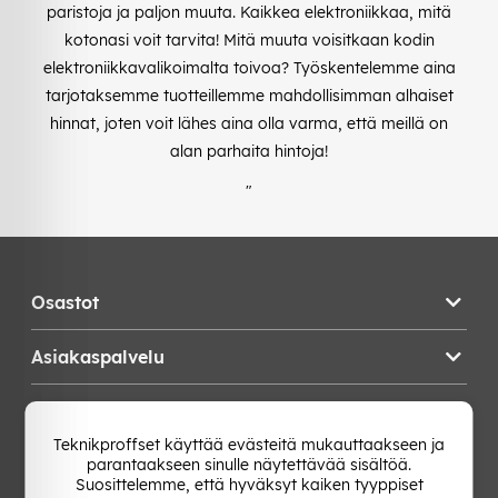
paristoja ja paljon muuta. Kaikkea elektroniikkaa, mitä
kotonasi voit tarvita! Mitä muuta voisitkaan kodin
elektroniikkavalikoimalta toivoa? Työskentelemme aina
tarjotaksemme tuotteillemme mahdollisimman alhaiset
hinnat, joten voit lähes aina olla varma, että meillä on
alan parhaita hintoja!
"
Osastot
Asiakaspalvelu
Teknikproffset
Teknikproffset käyttää evästeitä mukauttaakseen ja
parantaakseen sinulle näytettävää sisältöä.
Vaihda Maa
Suosittelemme, että hyväksyt kaiken tyyppiset