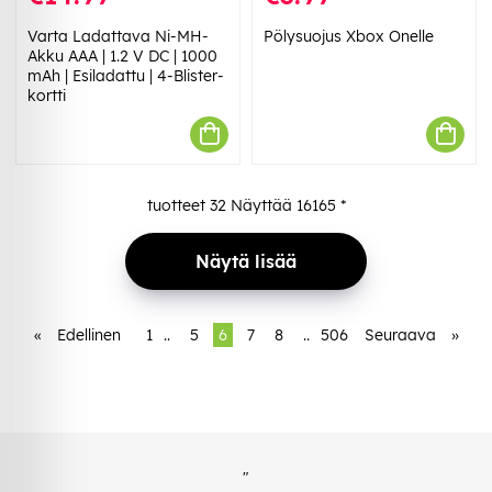
Varta Ladattava Ni-MH-
Pölysuojus Xbox Onelle
Akku AAA | 1.2 V DC | 1000
mAh | Esiladattu | 4-Blister-
kortti
tuotteet
32
Näyttää
16165
*
Näytä lisää
«
Edellinen
1
..
5
6
7
8
..
506
Seuraava
»
"