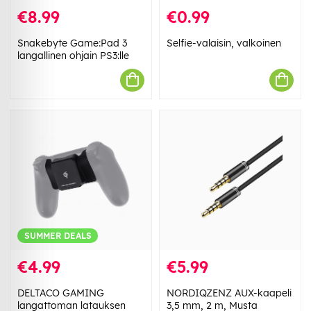
€8.99
€0.99
Snakebyte Game:Pad 3
Selfie-valaisin, valkoinen
langallinen ohjain PS3:lle
SUMMER DEALS
€4.99
€5.99
DELTACO GAMING
NORDIQZENZ AUX-kaapeli
langattoman latauksen
3,5 mm, 2 m, Musta