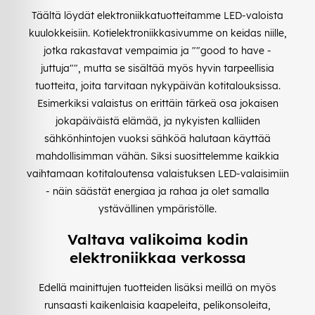
Täältä löydät elektroniikkatuotteitamme LED-valoista
kuulokkeisiin. Kotielektroniikkasivumme on keidas niille,
jotka rakastavat vempaimia ja ""good to have -
juttuja"", mutta se sisältää myös hyvin tarpeellisia
tuotteita, joita tarvitaan nykypäivän kotitalouksissa.
Esimerkiksi valaistus on erittäin tärkeä osa jokaisen
jokapäiväistä elämää, ja nykyisten kalliiden
sähkönhintojen vuoksi sähköä halutaan käyttää
mahdollisimman vähän. Siksi suosittelemme kaikkia
vaihtamaan kotitaloutensa valaistuksen LED-valaisimiin
- näin säästät energiaa ja rahaa ja olet samalla
ystävällinen ympäristölle.
Valtava valikoima kodin
elektroniikkaa verkossa
Edellä mainittujen tuotteiden lisäksi meillä on myös
runsaasti kaikenlaisia kaapeleita, pelikonsoleita,