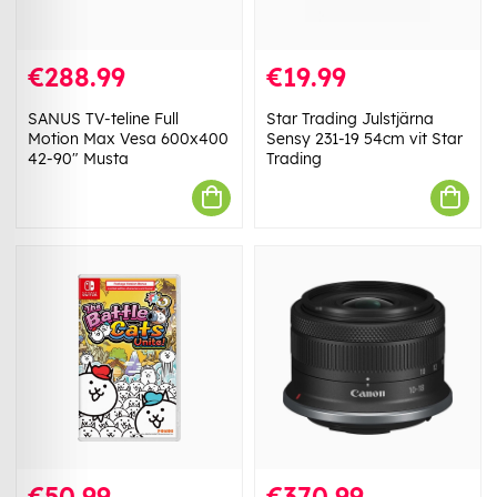
€288.99
€19.99
SANUS TV-teline Full
Star Trading Julstjärna
Motion Max Vesa 600x400
Sensy 231-19 54cm vit Star
42-90" Musta
Trading
€50.99
€370.99