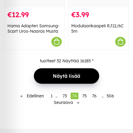
€12.99
€3.99
Hama Adapteri Samsung-
Modulaarikaapeli RJ12/6C
Scart Uros-Naaras Musta
5m
tuotteet
32
Näyttää
16185
*
Näytä lisää
«
Edellinen
1
..
73
74
75
76
..
506
Seuraava
»