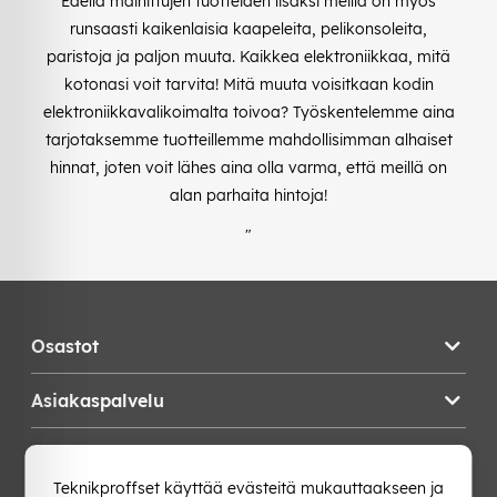
Edellä mainittujen tuotteiden lisäksi meillä on myös
runsaasti kaikenlaisia kaapeleita, pelikonsoleita,
paristoja ja paljon muuta. Kaikkea elektroniikkaa, mitä
kotonasi voit tarvita! Mitä muuta voisitkaan kodin
elektroniikkavalikoimalta toivoa? Työskentelemme aina
tarjotaksemme tuotteillemme mahdollisimman alhaiset
hinnat, joten voit lähes aina olla varma, että meillä on
alan parhaita hintoja!
"
Osastot
Asiakaspalvelu
Teknikproffset
Teknikproffset käyttää evästeitä mukauttaakseen ja