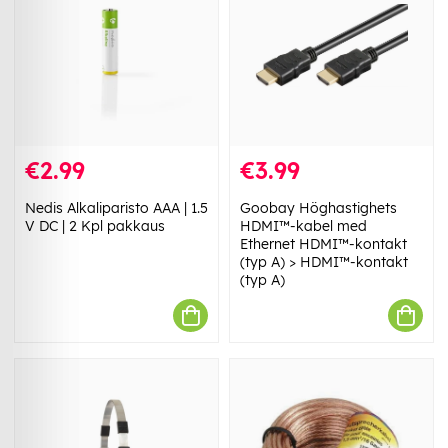
€2.99
€3.99
Nedis Alkaliparisto AAA | 1.5
Goobay Höghastighets
V DC | 2 Kpl pakkaus
HDMI™-kabel med
Ethernet HDMI™-kontakt
(typ A) > HDMI™-kontakt
(typ A)