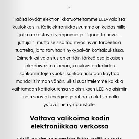
"
Täältä löydät elektroniikkatuotteitamme LED-valoista
kuulokkeisiin. Kotielektroniikkasivumme on keidas niille,
jotka rakastavat vempaimia ja ""good to have -
juttuja"", mutta se sisältää myös hyvin tarpeellisia
tuotteita, joita tarvitaan nykypäivän kotitalouksissa.
Esimerkiksi valaistus on erittäin tärkeä osa jokaisen
jokapäiväistä elämää, ja nykyisten kalliiden
sähkönhintojen vuoksi sähköä halutaan käyttää
mahdollisimman vähän. Siksi suosittelemme kaikkia
vaihtamaan kotitaloutensa valaistuksen LED-valaisimiin
- näin säästät energiaa ja rahaa ja olet samalla
ystävällinen ympäristölle.
Valtava valikoima kodin
elektroniikkaa verkossa