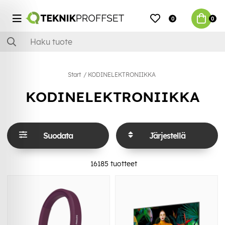
0
0
Start
KODINELEKTRONIIKKA
KODINELEKTRONIIKKA
Suodata
Järjestellä
16185
tuotteet