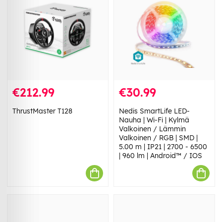
€212.99
€30.99
ThrustMaster T128
Nedis SmartLife LED-
Nauha | Wi-Fi | Kylmä
Valkoinen / Lämmin
Valkoinen / RGB | SMD |
5.00 m | IP21 | 2700 - 6500
| 960 lm | Android™ / IOS