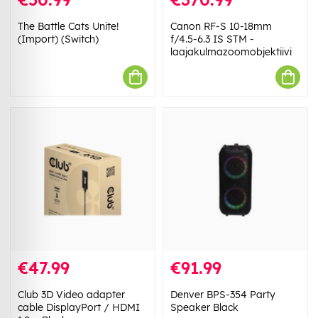
The Battle Cats Unite!
Canon RF-S 10-18mm
(Import) (Switch)
f/4.5-6.3 IS STM -
laajakulmazoomobjektiivi
€47.99
€91.99
Club 3D Video adapter
Denver BPS-354 Party
cable DisplayPort / HDMI
Speaker Black