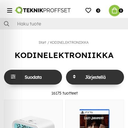
0
0
Start
KODINELEKTRONIIKKA
KODINELEKTRONIIKKA
Suodata
Järjestellä
16175
tuotteet