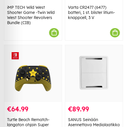
iMP TECH Wild West
Varta CR2477 (6477)
Shooter Game -Twin Wild
batteri, 1 st. blister litium-
West Shooter Revolvers
knappcell, 3 V
Bundle (CIB)
€64.99
€89.99
Turtle Beach Rematch-
SANUS Seinään
langaton ohjain Super
Asennettava Medialaatikko