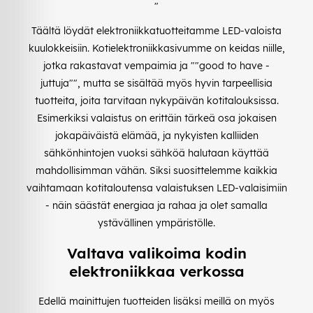
"
Täältä löydät elektroniikkatuotteitamme LED-valoista
kuulokkeisiin. Kotielektroniikkasivumme on keidas niille,
jotka rakastavat vempaimia ja ""good to have -
juttuja"", mutta se sisältää myös hyvin tarpeellisia
tuotteita, joita tarvitaan nykypäivän kotitalouksissa.
Esimerkiksi valaistus on erittäin tärkeä osa jokaisen
jokapäiväistä elämää, ja nykyisten kalliiden
sähkönhintojen vuoksi sähköä halutaan käyttää
mahdollisimman vähän. Siksi suosittelemme kaikkia
vaihtamaan kotitaloutensa valaistuksen LED-valaisimiin
- näin säästät energiaa ja rahaa ja olet samalla
ystävällinen ympäristölle.
Valtava valikoima kodin
elektroniikkaa verkossa
Edellä mainittujen tuotteiden lisäksi meillä on myös