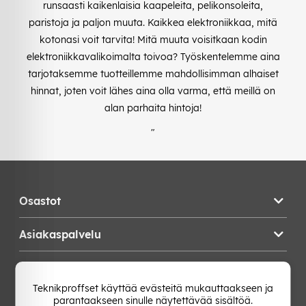
runsaasti kaikenlaisia kaapeleita, pelikonsoleita,
paristoja ja paljon muuta. Kaikkea elektroniikkaa, mitä
kotonasi voit tarvita! Mitä muuta voisitkaan kodin
elektroniikkavalikoimalta toivoa? Työskentelemme aina
tarjotaksemme tuotteillemme mahdollisimman alhaiset
hinnat, joten voit lähes aina olla varma, että meillä on
alan parhaita hintoja!
"
Osastot
Asiakaspalvelu
Teknikproffset
Teknikproffset käyttää evästeitä mukauttaakseen ja
parantaakseen sinulle näytettävää sisältöä.
Vaihda Maa