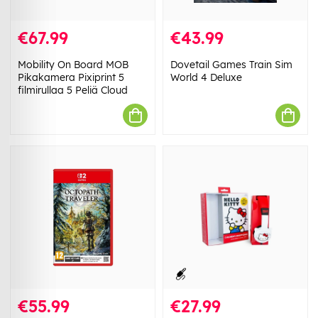
€67.99
€43.99
Mobility On Board MOB
Dovetail Games Train Sim
Pikakamera Pixiprint 5
World 4 Deluxe
filmirullaa 5 Peliä Cloud
€55.99
€27.99