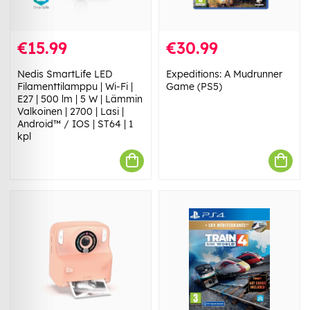
€15.99
€30.99
Nedis SmartLife LED
Expeditions: A Mudrunner
Filamenttilamppu | Wi-Fi |
Game (PS5)
E27 | 500 lm | 5 W | Lämmin
Valkoinen | 2700 | Lasi |
Android™ / IOS | ST64 | 1
kpl