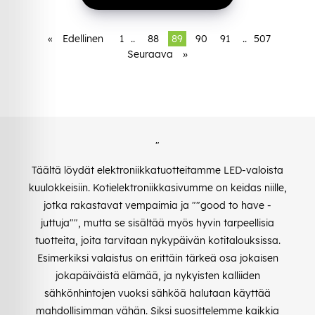
«
Edellinen
1
..
88
89
90
91
..
507
Seuraava
»
"
Täältä löydät elektroniikkatuotteitamme LED-valoista
kuulokkeisiin. Kotielektroniikkasivumme on keidas niille,
jotka rakastavat vempaimia ja ""good to have -
juttuja"", mutta se sisältää myös hyvin tarpeellisia
tuotteita, joita tarvitaan nykypäivän kotitalouksissa.
Esimerkiksi valaistus on erittäin tärkeä osa jokaisen
jokapäiväistä elämää, ja nykyisten kalliiden
sähkönhintojen vuoksi sähköä halutaan käyttää
mahdollisimman vähän. Siksi suosittelemme kaikkia