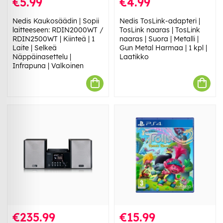
€5.99
€4.99
Nedis Kaukosäädin | Sopii
Nedis TosLink-adapteri |
laitteeseen: RDIN2000WT /
TosLink naaras | TosLink
RDIN2500WT | Kiinteä | 1
naaras | Suora | Metalli |
Laite | Selkeä
Gun Metal Harmaa | 1 kpl |
Näppäinasettelu |
Laatikko
Infrapuna | Valkoinen
€235.99
€15.99