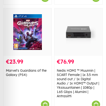
€23.99
€76.99
Marvel's Guardians of the
Nedis HDMI ™ Muunnin |
Galaxy (PS4)
SCART Female | 1x 3.5 mm
sound out / 1x Digital
Audio / 1x HDMI™ Output |
Yksisuuntainen | 1080p |
1.65 Gbps | Alumiini |
Antrasiitti