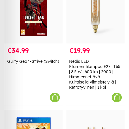
€34.99
€19.99
Guilty Gear -Strive (Switch)
Nedis LED
Filamenttilamppu E27 | T65
| 8.5 W | 600 lm | 2000 |
Himmennettävä |
Kultaisella viimeistelyllä |
Retrotyylinen | 1 kpl