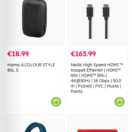
€18.99
€163.99
Hama A.COLOUR STYLE
Nedis High Speed ​​HDMI ™
80L S
Kaapeli Ethernet | HDMI™
liitin | HDMI™ liitin |
4K@30Hz | 18 Gbps | 50.0
m | Pyöreä | PVC | Musta |
Panta