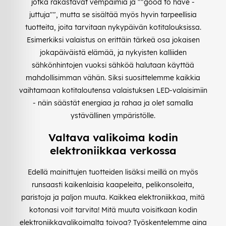
jotka rakastavat vempaimia ja ""good to have -
juttuja"", mutta se sisältää myös hyvin tarpeellisia
tuotteita, joita tarvitaan nykypäivän kotitalouksissa.
Esimerkiksi valaistus on erittäin tärkeä osa jokaisen
jokapäiväistä elämää, ja nykyisten kalliiden
sähkönhintojen vuoksi sähköä halutaan käyttää
mahdollisimman vähän. Siksi suosittelemme kaikkia
vaihtamaan kotitaloutensa valaistuksen LED-valaisimiin
- näin säästät energiaa ja rahaa ja olet samalla
ystävällinen ympäristölle.
Valtava valikoima kodin
elektroniikkaa verkossa
Edellä mainittujen tuotteiden lisäksi meillä on myös
runsaasti kaikenlaisia kaapeleita, pelikonsoleita,
paristoja ja paljon muuta. Kaikkea elektroniikkaa, mitä
kotonasi voit tarvita! Mitä muuta voisitkaan kodin
elektroniikkavalikoimalta toivoa? Työskentelemme aina