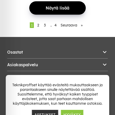
Näytä lisää
1
2
3
..
4
Seuraava
»
Osastot
Asiakaspalvelu
Teknikproffset
Teknikproffset käyttää evästeitä mukauttaakseen ja
parantaakseen sinulle näytettävää sisältöä.
Vaihda Maa
Suosittelemme, että hyväksyt kaiken tyyppiset
evästeet, jotta saat parhaan mahdollisen
käyttäjäkokemuksen, kun teet kauttamme ostoksia.
ASETUKSET
HYVÄKSY