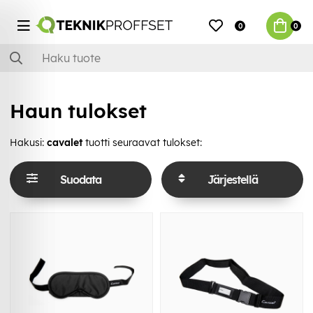
0
0
Haun tulokset
Hakusi:
cavalet
tuotti seuraavat tulokset:
Suodata
Järjestellä