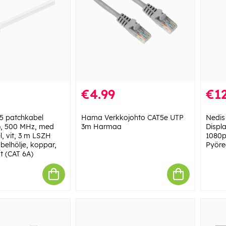
€4.99
€12
 patchkabel
Hama Verkkojohto CAT5e UTP
Nedis 
), 500 MHz, med
3m Harmaa
Displa
l, vit, 3 m LSZH
1080p 
belhölje, koppar,
Pyöre
t (CAT 6A)