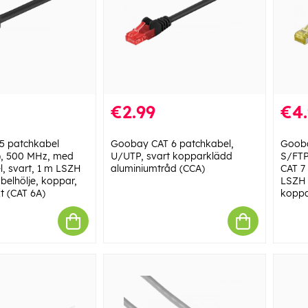
€2.99
€4
 patchkabel
Goobay CAT 6 patchkabel,
Gooba
), 500 MHz, med
U/UTP, svart kopparklädd
S/FTP
l, svart, 1 m LSZH
aluminiumtråd (CCA)
CAT 7 
belhölje, koppar,
LSZH 
t (CAT 6A)
koppa