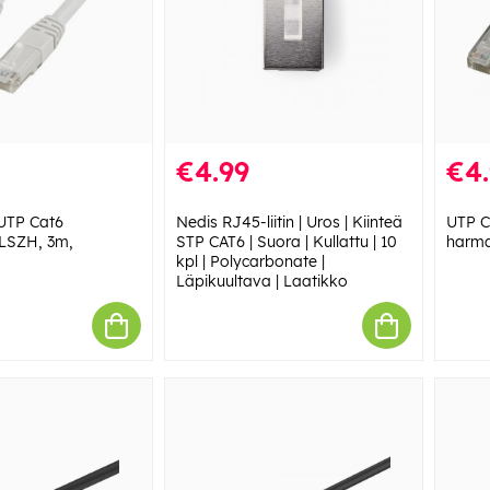
€4.99
€4
UTP Cat6
Nedis RJ45-liitin | Uros | Kiinteä
UTP C
, LSZH, 3m,
STP CAT6 | Suora | Kullattu | 10
harm
kpl | Polycarbonate |
Läpikuultava | Laatikko