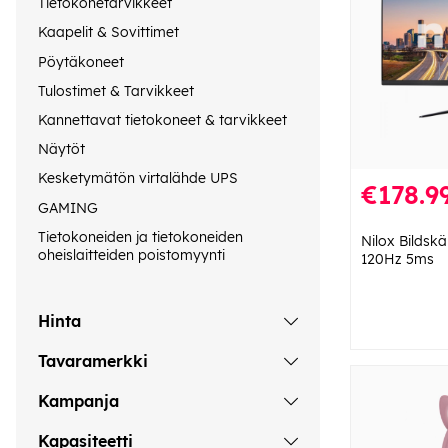
Tietokonetarvikkeet
Kaapelit & Sovittimet
Pöytäkoneet
Tulostimet & Tarvikkeet
Kannettavat tietokoneet & tarvikkeet
Näytöt
Kesketymätön virtalähde UPS
€178.9
GAMING
Tietokoneiden ja tietokoneiden
Nilox Bildsk
oheislaitteiden poistomyynti
120Hz 5ms
Hinta
Tavaramerkki
Kampanja
Kapasiteetti