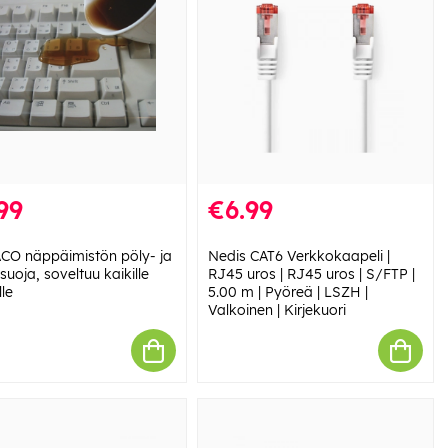
99
€6.99
CO näppäimistön pöly- ja
Nedis CAT6 Verkkokaapeli |
suoja, soveltuu kaikille
RJ45 uros | RJ45 uros | S/FTP |
lle
5.00 m | Pyöreä | LSZH |
Valkoinen | Kirjekuori