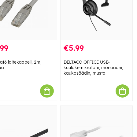
.99
€5.99
at6 laitekaapeli, 2m,
DELTACO OFFICE USB-
aa
kuulokemikrofoni, monoääni,
kaukosäädin, musta