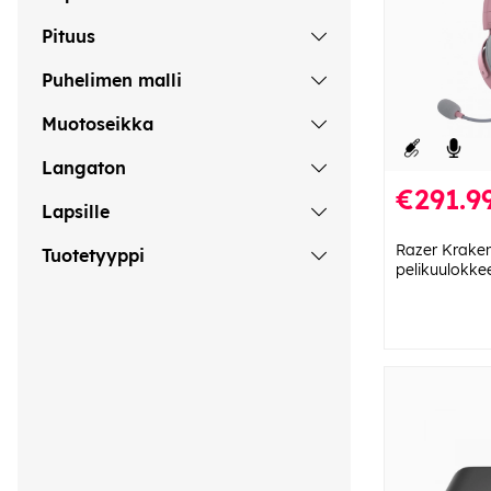
Pituus
Puhelimen malli
Muotoseikka
Langaton
€291.9
Lapsille
Razer Kraken
Tuotetyyppi
pelikuulokkee