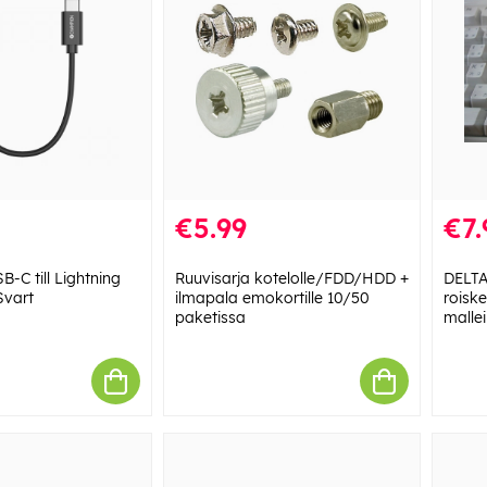
€5.99
€7.
-C till Lightning
Ruuvisarja kotelolle/FDD/HDD +
DELTA
Svart
ilmapala emokortille 10/50
roiske
paketissa
mallei