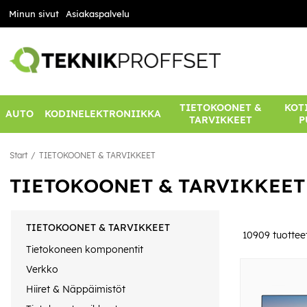
Minun sivut
Asiakaspalvelu
TIETOKOONET &
KOTI
AUTO
KODINELEKTRONIIKKA
TARVIKKEET
P
Start
TIETOKOONET & TARVIKKEET
TIETOKOONET & TARVIKKEET
TIETOKOONET & TARVIKKEET
10909
tuottee
Tietokoneen komponentit
Verkko
Hiiret & Näppäimistöt