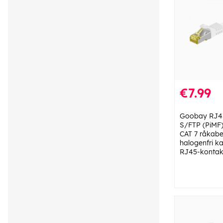
€7.99
Goobay RJ45
S/FTP (PiMF
CAT 7 råkabe
halogenfri ka
RJ45-kontak