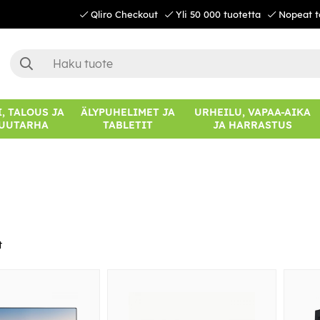
Qliro Checkout
Yli 50 000 tuotetta
Nopeat t
, TALOUS JA
ÄLYPUHELIMET JA
URHEILU, VAPAA-AIKA
UUTARHA
TABLETIT
JA HARRASTUS
t