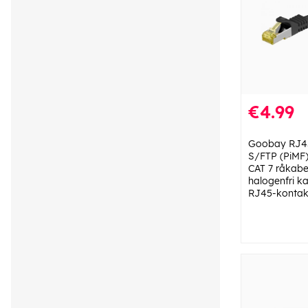
€4.99
Goobay RJ45
S/FTP (PiMF
CAT 7 råkabe
halogenfri ka
RJ45-kontak