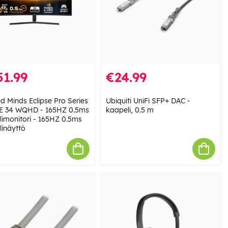
51.99
€24.99
d Minds Eclipse Pro Series
Ubiquiti UniFi SFP+ DAC -
 34 WQHD - 165HZ 0.5ms
kaapeli, 0.5 m
limonitori - 165HZ 0.5ms
linäyttö