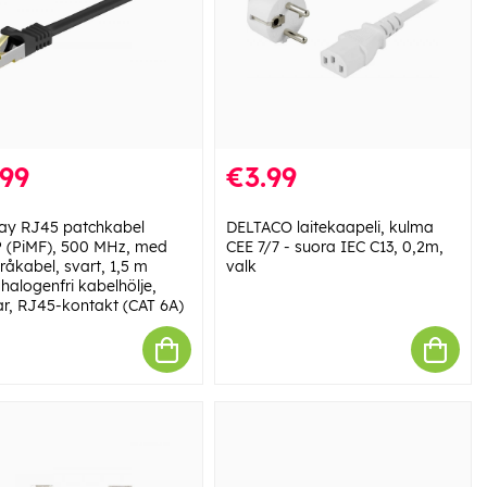
.99
€3.99
y RJ45 patchkabel
DELTACO laitekaapeli, kulma
 (PiMF), 500 MHz, med
CEE 7/7 - suora IEC C13, 0,2m,
råkabel, svart, 1,5 m
valk
halogenfri kabelhölje,
r, RJ45-kontakt (CAT 6A)