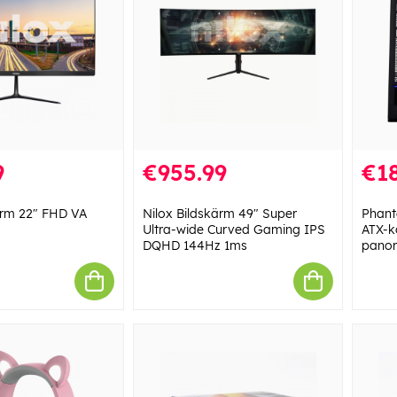
9
€955.99
€18
ärm 22" FHD VA
Nilox Bildskärm 49" Super
Phant
Ultra-wide Curved Gaming IPS
ATX-k
DQHD 144Hz 1ms
panor