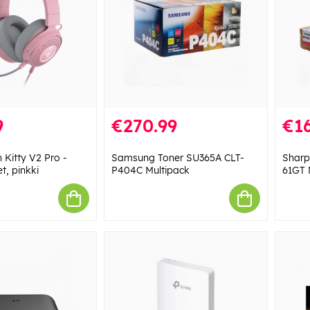
9
€270.99
€16
 Kitty V2 Pro -
Samsung Toner SU365A CLT-
Sharp
t, pinkki
P404C Multipack
61GT