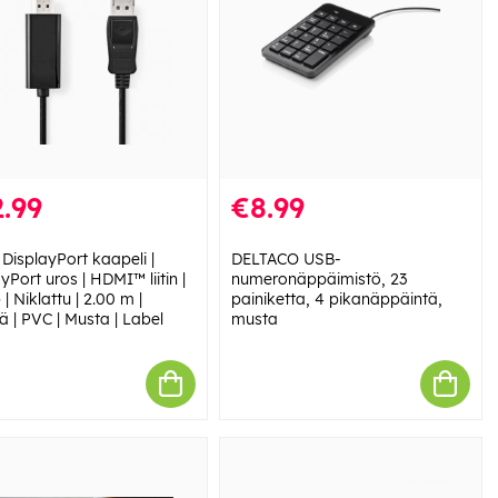
.99
€8.99
DisplayPort kaapeli |
DELTACO USB-
yPort uros | HDMI™ liitin |
numeronäppäimistö, 23
| Niklattu | 2.00 m |
painiketta, 4 pikanäppäintä,
ä | PVC | Musta | Label
musta