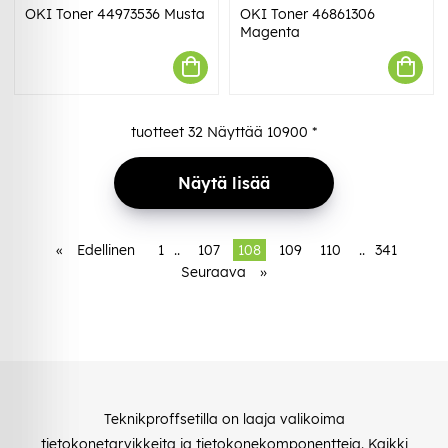
OKI Toner 44973536 Musta
OKI Toner 46861306
Magenta
tuotteet
32
Näyttää
10900
*
Näytä lisää
«
Edellinen
1
..
107
108
109
110
..
341
Seuraava
»
Teknikproffsetilla on laaja valikoima
tietokonetarvikkeita ja tietokonekomponentteja. Kaikki