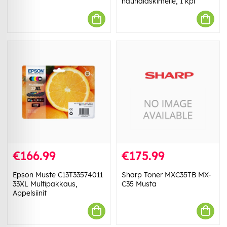
nauhalaskimelle, 1 kpl
€166.99
€175.99
Epson Muste C13T33574011
Sharp Toner MXC35TB MX-
33XL Multipakkaus,
C35 Musta
Appelsiinit