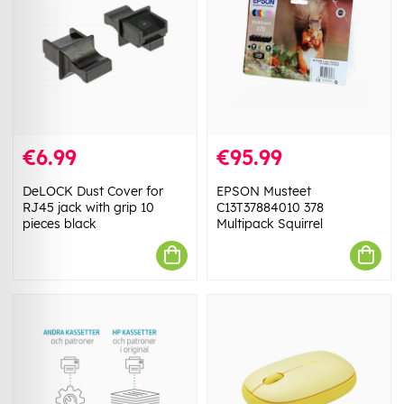
€6.99
€95.99
DeLOCK Dust Cover for
EPSON Musteet
RJ45 jack with grip 10
C13T37884010 378
pieces black
Multipack Squirrel