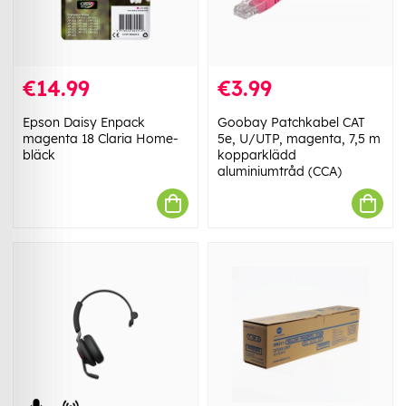
€14.99
€3.99
Epson Daisy Enpack
Goobay Patchkabel CAT
magenta 18 Claria Home-
5e, U/UTP, magenta, 7,5 m
bläck
kopparklädd
aluminiumtråd (CCA)