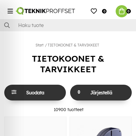
0
0
Start
TIETOKOONET & TARVIKKEET
TIETOKOONET &
TARVIKKEET
Suodata
Järjestellä
10900
tuotteet