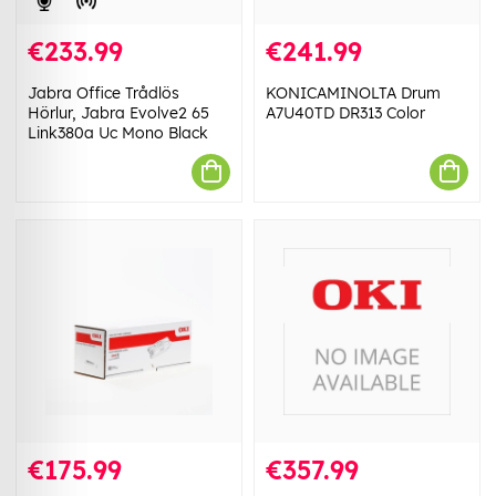
€233.99
€241.99
Jabra Office Trådlös
KONICAMINOLTA Drum
Hörlur, Jabra Evolve2 65
A7U40TD DR313 Color
Link380a Uc Mono Black
€175.99
€357.99