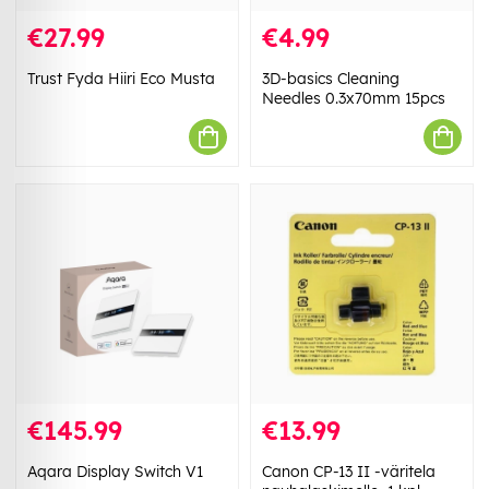
€27.99
€4.99
Trust Fyda Hiiri Eco Musta
3D-basics Cleaning
Needles 0.3x70mm 15pcs
€145.99
€13.99
Aqara Display Switch V1
Canon CP-13 II -väritela