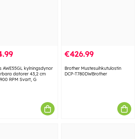
4.99
€426.99
s AWE55GL kylningsdynor
Brother Mustesuihkutulostin
ärbara datorer 43,2 cm
DCP-T780DWBrother
 1900 RPM Svart, G