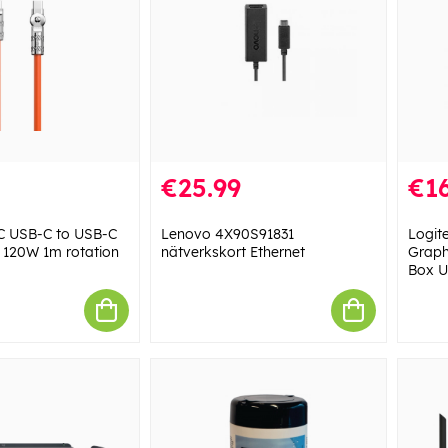
€25.99
€16
 USB-C to USB-C
Lenovo 4X90S91831
Logit
 120W 1m rotation
nätverkskort Ethernet
Graph
Box U