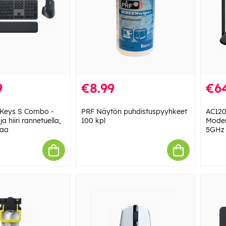
9
€8.99
€6
 Keys S Combo -
PRF Näytön puhdistuspyyhkeet
AC120
a hiiri rannetuella,
100 kpl
Modem
maa
5GHz 