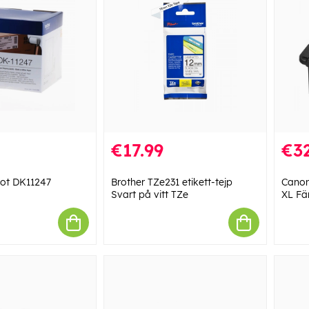
€17.99
€32
kot DK11247
Brother TZe231 etikett-tejp
Canon
Svart på vitt TZe
XL Fä