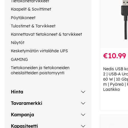
Tietokonetarvikkeet
Kaapelit & Sovittimet
Pöytäkoneet
Tulostimet & Tarvikkeet
Kannettavat tietokoneet & tarvikkeet
Näytöt
Kesketymätön virtalähde UPS
€10.99
GAMING
Tietokoneiden ja tietokoneiden
Nedis USB ka
oheislaitteiden poistomyynti
2 | USB-A Ur
60 W | 10 Gbp
m | Pyöreä | 
Laatikko
Hinta
Tavaramerkki
Kampanja
Kapasiteetti