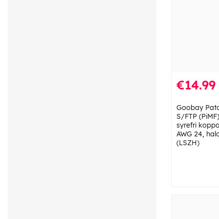
€14.99
Goobay Patch
S/FTP (PiMF)
syrefri kopp
AWG 24, halo
(LSZH)