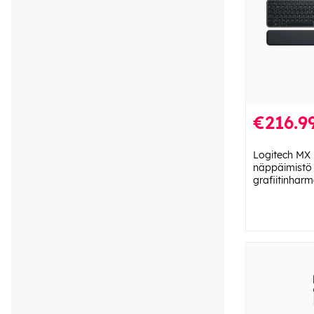
€216.9
Logitech MX
näppäimistö j
grafiitinhar