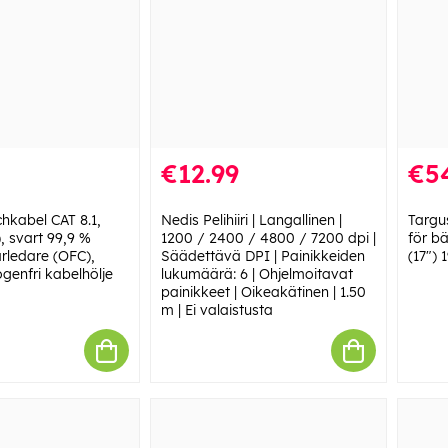
€12.99
€5
kabel CAT 8.1,
Nedis Pelihiiri | Langallinen |
Targu
, svart 99,9 %
1200 / 2400 / 4800 / 7200 dpi |
för b
arledare (OFC),
Säädettävä DPI | Painikkeiden
(17")
genfri kabelhölje
lukumäärä: 6 | Ohjelmoitavat
painikkeet | Oikeakätinen | 1.50
m | Ei valaistusta