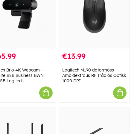
5.99
€13.99
ech Brio 4K Webcam -
Logitech M190 datormöss
ite B2B Business BWN
Ambidextrous RF Trådlös Optisk
SB Logitech
1000 DPI