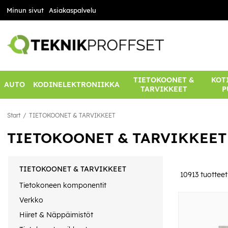
Minun sivut
Asiakaspalvelu
TIETOKOONET &
KOTI
AUTO
KODINELEKTRONIIKKA
TARVIKKEET
P
Start
TIETOKOONET & TARVIKKEET
TIETOKOONET & TARVIKKEET
TIETOKOONET & TARVIKKEET
10913
tuotteet
Tietokoneen komponentit
Verkko
Hiiret & Näppäimistöt