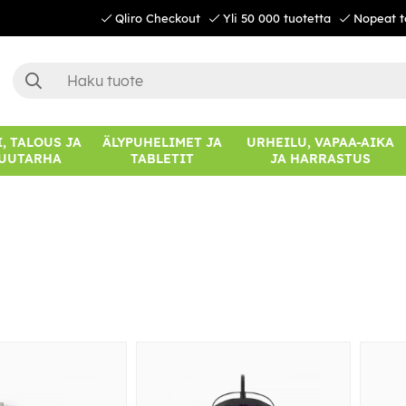
Qliro Checkout
Yli 50 000 tuotetta
Nopeat t
, TALOUS JA
ÄLYPUHELIMET JA
URHEILU, VAPAA-AIKA
UUTARHA
TABLETIT
JA HARRASTUS