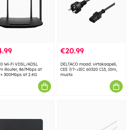
4.99
€20.99
0 Wi-Fi VDSL/ADSL
DELTACO maad. virtakaapeli,
 Router, 867Mbps at
CEE 7/7->IEC 60320 C13, 10m,
+ 300Mbps at 2.4G
musta