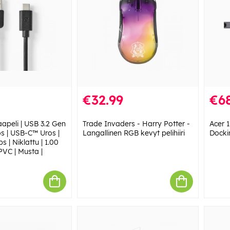
€32.99
€68
apeli | USB 3.2 Gen
Trade Invaders - Harry Potter -
Acer 
os | USB-C™ Uros |
Langallinen RGB kevyt pelihiiri
Docki
s | Niklattu | 1.00
PVC | Musta |