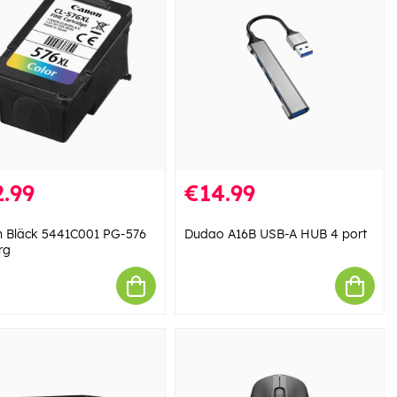
.99
€14.99
 Bläck 5441C001 PG-576
Dudao A16B USB-A HUB 4 port
rg