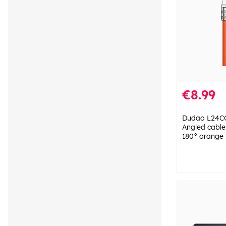
€8.99
Dudao L24CC
Angled cable
180° orange