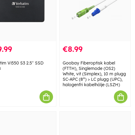
.99
€8.99
tim Vi550 S3 2.5" SSD
Goobay Fiberoptisk kabel
B
(FTTH), Singlemode (OS2)
White, vit (Simplex), 10 m plugg
SC-APC (8°) > LC plugg (UPC),
halogenfri kabelhölje (LSZH)