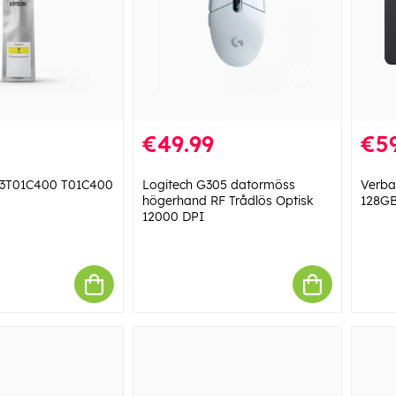
€49.99
€59
13T01C400 T01C400
Logitech G305 datormöss
Verba
högerhand RF Trådlös Optisk
128G
12000 DPI