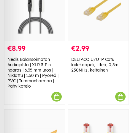
€8.99
€2.99
Nedis Balansoimaton
DELTACO U/UTP Cat6
Audiojohto | XLR 3-Pin
laitekaapeli, litteä, 0,3m,
naaras | 6.35 mm uros |
250MHz, keltainen
Niklattu | 1.50 m | Pyöreä |
PVC | Tummanharmaa |
Pahvikotelo