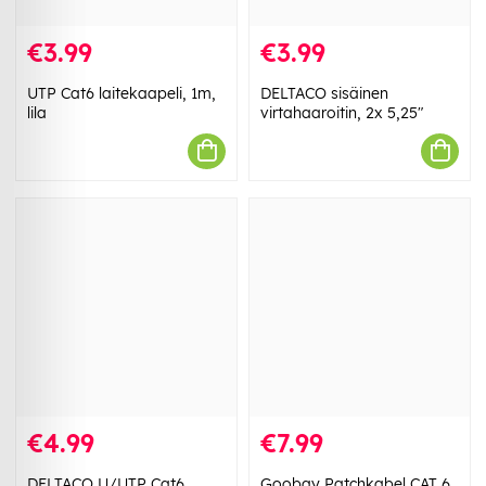
€3.99
€3.99
UTP Cat6 laitekaapeli, 1m,
DELTACO sisäinen
lila
virtahaaroitin, 2x 5,25"
€4.99
€7.99
DELTACO U/UTP Cat6
Goobay Patchkabel CAT 6,