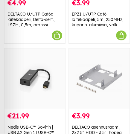
€4.99
€3.99
DELTACO U/UTP Cat6a
EPZI U/UTP Cat6
laitekaapeli, Delta-sert.,
laitekaapeli, 5m, 250MHz,
LSZH, 0,5m, oranssi
kuparip. alumiinia, valk.
€21.99
€3.99
Nedis USB-C™ Sovitin |
DELTACO asennusraami,
USB 3.2 Gen 1 | USB-C™
2x2,5" HDD - 3,5", hopea