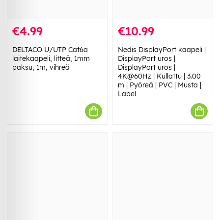
€4.99
€10.99
DELTACO U/UTP Cat6a
Nedis DisplayPort kaapeli |
laitekaapeli, litteä, 1mm
DisplayPort uros |
paksu, 1m, vihreä
DisplayPort uros |
4K@60Hz | Kullattu | 3.00
m | Pyöreä | PVC | Musta |
Label