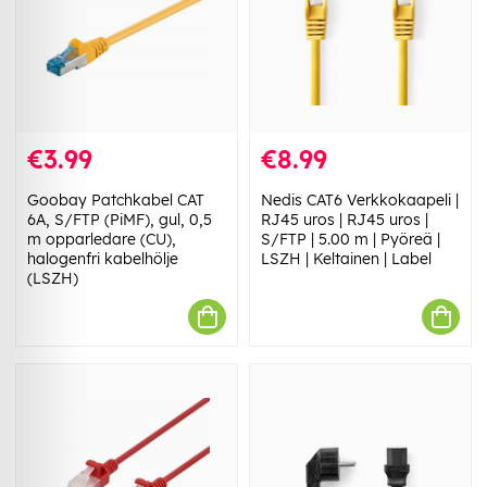
€3.99
€8.99
Goobay Patchkabel CAT
Nedis CAT6 Verkkokaapeli |
6A, S/FTP (PiMF), gul, 0,5
RJ45 uros | RJ45 uros |
m opparledare (CU),
S/FTP | 5.00 m | Pyöreä |
halogenfri kabelhölje
LSZH | Keltainen | Label
(LSZH)