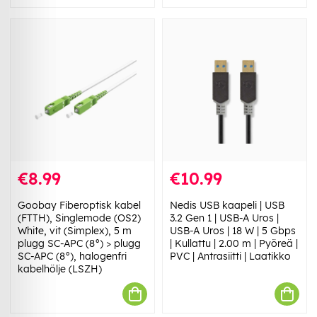
€8.99
€10.99
Goobay Fiberoptisk kabel
Nedis USB kaapeli | USB
(FTTH), Singlemode (OS2)
3.2 Gen 1 | USB-A Uros |
White, vit (Simplex), 5 m
USB-A Uros | 18 W | 5 Gbps
plugg SC-APC (8°) > plugg
| Kullattu | 2.00 m | Pyöreä |
SC-APC (8°), halogenfri
PVC | Antrasiitti | Laatikko
kabelhölje (LSZH)