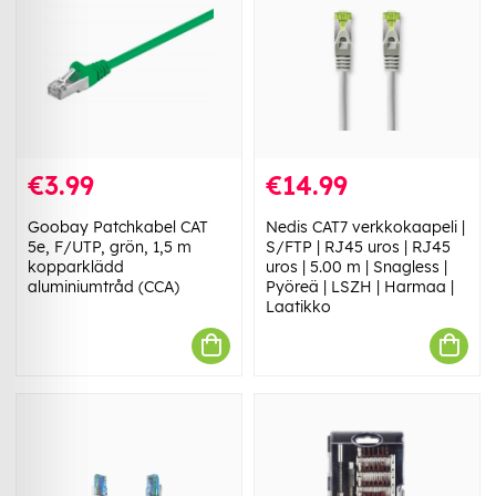
€3.99
€14.99
Goobay Patchkabel CAT
Nedis CAT7 verkkokaapeli |
5e, F/UTP, grön, 1,5 m
S/FTP | RJ45 uros | RJ45
kopparklädd
uros | 5.00 m | Snagless |
aluminiumtråd (CCA)
Pyöreä | LSZH | Harmaa |
Laatikko