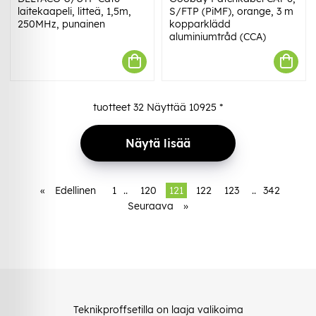
laitekaapeli, litteä, 1,5m,
S/FTP (PiMF), orange, 3 m
250MHz, punainen
kopparklädd
aluminiumtråd (CCA)
tuotteet
32
Näyttää
10925
*
Näytä lisää
«
Edellinen
1
..
120
121
122
123
..
342
Seuraava
»
Teknikproffsetilla on laaja valikoima