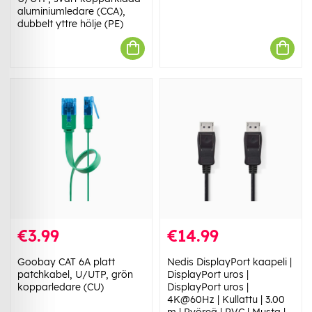
aluminiumledare (CCA),
dubbelt yttre hölje (PE)
€3.99
€14.99
Goobay CAT 6A platt
Nedis DisplayPort kaapeli |
patchkabel, U/UTP, grön
DisplayPort uros |
kopparledare (CU)
DisplayPort uros |
4K@60Hz | Kullattu | 3.00
m | Pyöreä | PVC | Musta |