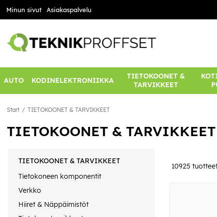
Minun sivut
Asiakaspalvelu
TIETOKOONET &
KOTI
AUTO
KODINELEKTRONIIKKA
TARVIKKEET
P
Start
TIETOKOONET & TARVIKKEET
TIETOKOONET & TARVIKKEET
TIETOKOONET & TARVIKKEET
10925
tuottee
Tietokoneen komponentit
Verkko
Hiiret & Näppäimistöt