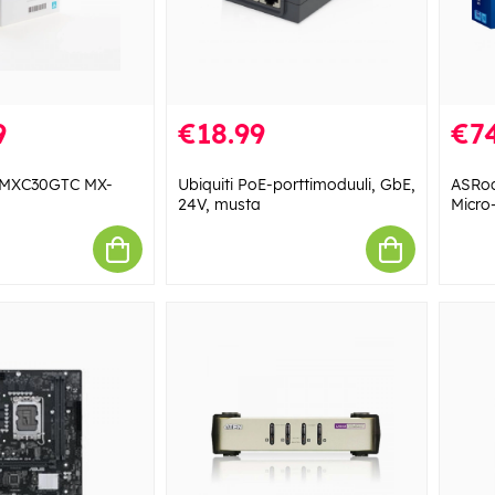
9
€18.99
€74
 MXC30GTC MX-
Ubiquiti PoE-porttimoduuli, GbE,
ASRo
24V, musta
Micro