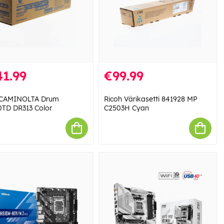
1.99
€99.99
CAMINOLTA Drum
Ricoh Värikasetti 841928 MP
TD DR313 Color
C2503H Cyan