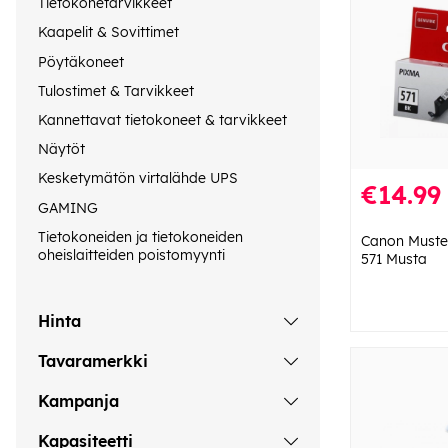
Tietokonetarvikkeet
Kaapelit & Sovittimet
Pöytäkoneet
Tulostimet & Tarvikkeet
Kannettavat tietokoneet & tarvikkeet
Näytöt
Kesketymätön virtalähde UPS
€14.99
GAMING
Tietokoneiden ja tietokoneiden
Canon Muste
oheislaitteiden poistomyynti
571 Musta
Hinta
Tavaramerkki
Kampanja
Kapasiteetti