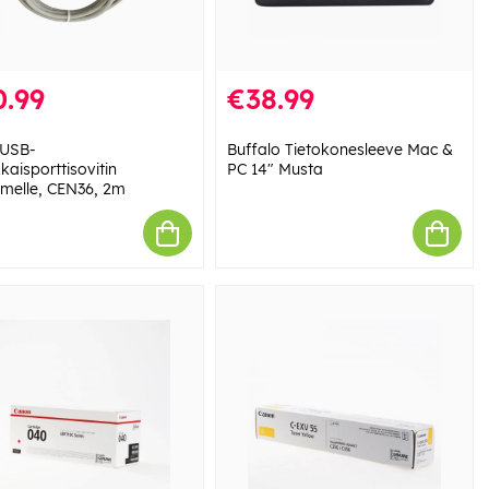
0.99
€38.99
 USB-
Buffalo Tietokonesleeve Mac &
kaisporttisovitin
PC 14" Musta
timelle, CEN36, 2m