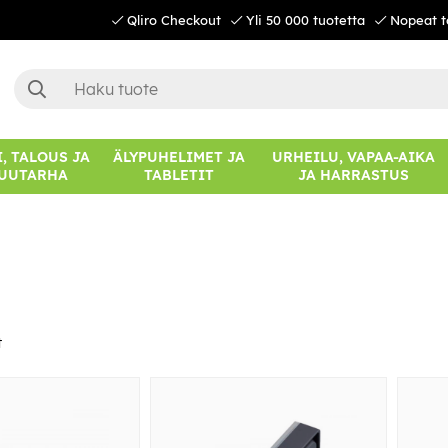
Qliro Checkout
Yli 50 000 tuotetta
Nopeat t
, TALOUS JA
ÄLYPUHELIMET JA
URHEILU, VAPAA-AIKA
UUTARHA
TABLETIT
JA HARRASTUS
t