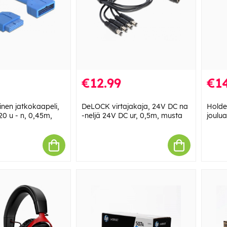
€12.99
€14
nen jatkokaapeli,
DeLOCK virtajakaja, 24V DC na
Holde
20 u - n, 0,45m,
-neljä 24V DC ur, 0,5m, musta
joulu