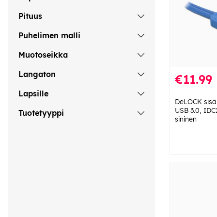
Pituus
Puhelimen malli
Muotoseikka
Langaton
€11.99
Lapsille
DeLOCK sisäi
USB 3.0, IDC
Tuotetyyppi
sininen