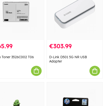
5.99
€303.99
 Toner 3526C002 T06
D-Link D501 5G NR USB
a
Adapter