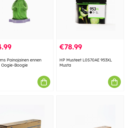
.99
€78.99
ms Painajainen ennen
HP Musteet L0S70AE 953XL
a Oogie-Boogie
Musta