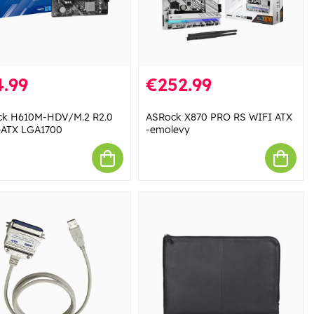
.99
€252.99
ck H610M-HDV/M.2 R2.0
ASRock X870 PRO RS WIFI ATX
-ATX LGA1700
-emolevy