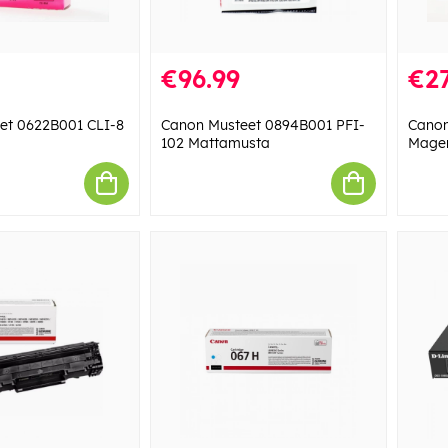
€96.99
€27
et 0622B001 CLI-8
Canon Musteet 0894B001 PFI-
Canon
102 Mattamusta
Mage