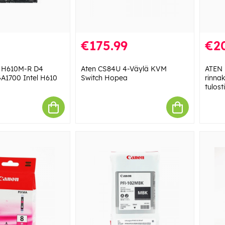
€175.99
€2
 H610M-R D4
Aten CS84U 4-Väylä KVM
ATEN
A1700 Intel H610
Switch Hopea
rinnak
tulos