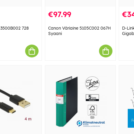
€97.99
€3
 3500B002 728
Canon Väriaine 5105C002 067H
D-Lin
Syaani
Gigab