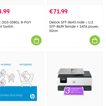
4.99
€71.99
k DGS-108GL 8-Port
Delock SFF-8643 male > U.2
it Switch
SFF-8639 female + SATA power,
50cm