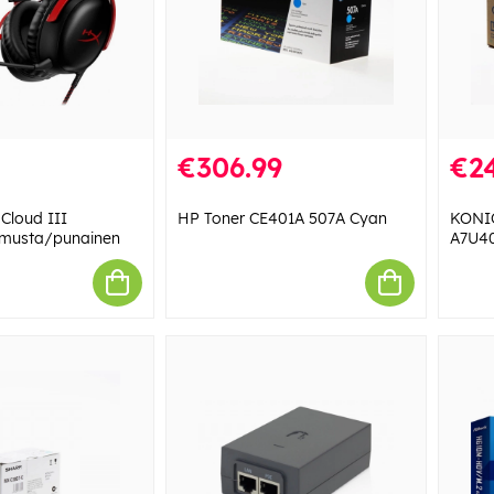
€306.99
€24
Cloud III
HP Toner CE401A 507A Cyan
KONI
) musta/punainen
A7U40