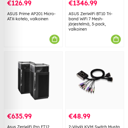
€126.99
€1346.99
ASUS Prime AP201 Micro-
ASUS ZenWiFi BT10 Tri-
ATX-kotelo, valkoinen
band WiFi 7 Mesh-
järjestelmä, 3-pack,
valkoinen
€635.99
€48.99
Asus ZenWiFi Pro ET12
2-Väylä KVM Switch Musta