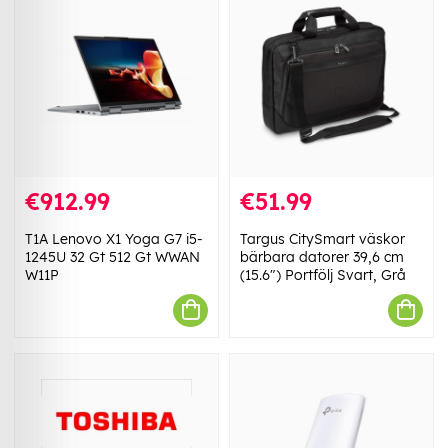
€912.99
€51.99
T1A Lenovo X1 Yoga G7 i5-
Targus CitySmart väskor
1245U 32 Gt 512 Gt WWAN
bärbara datorer 39,6 cm
W11P
(15.6") Portfölj Svart, Grå