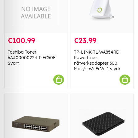
€100.99
€23.99
Toshiba Toner
TP-LINK TL-WA854RE
6AJ00000224 T-FC50E
PowerLine-
Svart
nätverksadapter 300
Mbit/s Wi-Fi Vit 1 styck