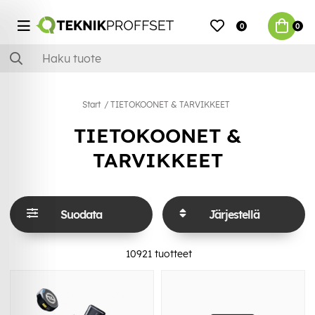
0
0
Start
TIETOKOONET & TARVIKKEET
TIETOKOONET &
TARVIKKEET
Suodata
Järjestellä
10921
tuotteet