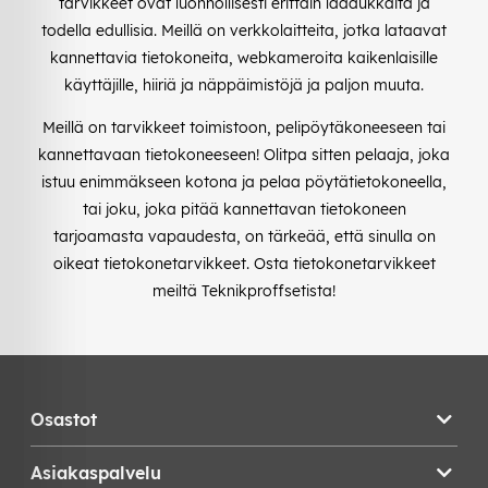
tarvikkeet ovat luonnollisesti erittäin laadukkaita ja
todella edullisia. Meillä on verkkolaitteita, jotka lataavat
kannettavia tietokoneita, webkameroita kaikenlaisille
käyttäjille, hiiriä ja näppäimistöjä ja paljon muuta.
Meillä on tarvikkeet toimistoon, pelipöytäkoneeseen tai
kannettavaan tietokoneeseen! Olitpa sitten pelaaja, joka
istuu enimmäkseen kotona ja pelaa pöytätietokoneella,
tai joku, joka pitää kannettavan tietokoneen
tarjoamasta vapaudesta, on tärkeää, että sinulla on
oikeat tietokonetarvikkeet. Osta tietokonetarvikkeet
meiltä Teknikproffsetista!
Osastot
Asiakaspalvelu