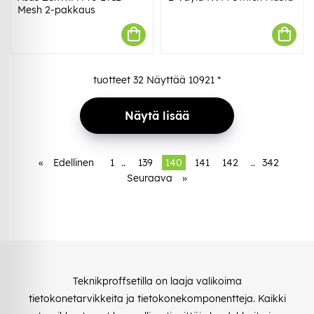
Mesh 2-pakkaus
tuotteet
32
Näyttää
10921
*
Näytä lisää
«
Edellinen
1
..
139
140
141
142
..
342
Seuraava
»
Teknikproffsetilla on laaja valikoima
tietokonetarvikkeita ja tietokonekomponentteja. Kaikki