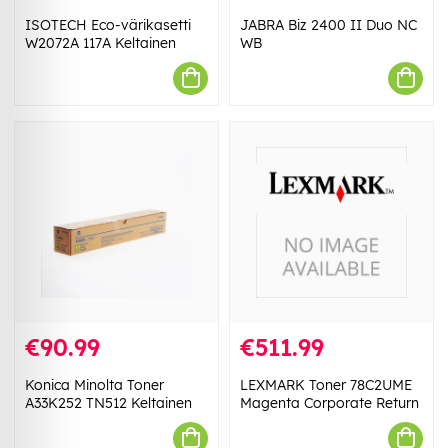
ISOTECH Eco-värikasetti
JABRA Biz 2400 II Duo NC
W2072A 117A Keltainen
WB
€90.99
€511.99
Konica Minolta Toner
LEXMARK Toner 78C2UME
A33K252 TN512 Keltainen
Magenta Corporate Return