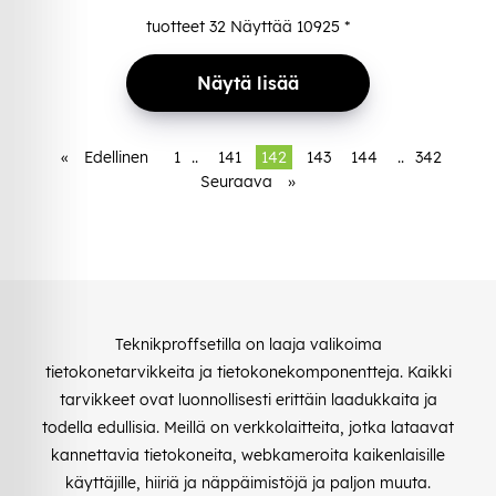
tuotteet
32
Näyttää
10925
*
Näytä lisää
«
Edellinen
1
..
141
142
143
144
..
342
Seuraava
»
Teknikproffsetilla on laaja valikoima
tietokonetarvikkeita ja tietokonekomponentteja. Kaikki
tarvikkeet ovat luonnollisesti erittäin laadukkaita ja
todella edullisia. Meillä on verkkolaitteita, jotka lataavat
kannettavia tietokoneita, webkameroita kaikenlaisille
käyttäjille, hiiriä ja näppäimistöjä ja paljon muuta.