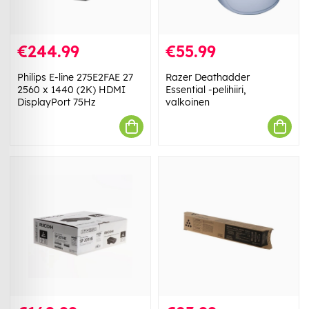
€244.99
€55.99
Philips E-line 275E2FAE 27
Razer Deathadder
2560 x 1440 (2K) HDMI
Essential -pelihiiri,
DisplayPort 75Hz
valkoinen