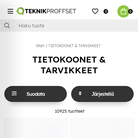
0
0
Start
TIETOKOONET & TARVIKKEET
TIETOKOONET &
TARVIKKEET
Suodata
Järjestellä
10925
tuotteet