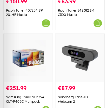
€160.99
€83.99
Ricoh Toner 407254 SP
Ricoh Toner 842382 IM
201HE Musta
C300 Musta
€251.99
€87.99
Samsung Toner SU375A
Sandberg Face-ID
CLT-P406C Multipack
Webcam 2