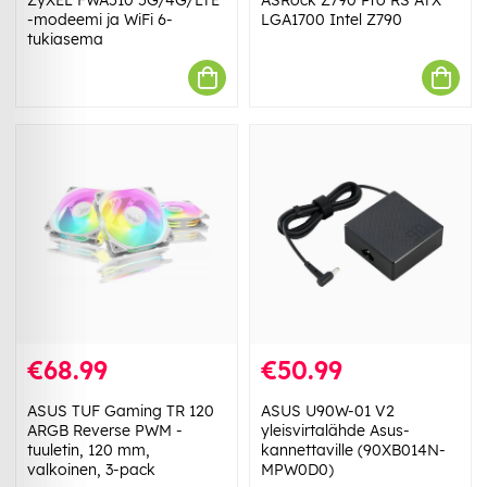
ZyXEL FWA510 5G/4G/LTE
ASRock Z790 Pro RS ATX
-modeemi ja WiFi 6-
LGA1700 Intel Z790
tukiasema
€68.99
€50.99
ASUS TUF Gaming TR 120
ASUS U90W-01 V2
ARGB Reverse PWM -
yleisvirtalähde Asus-
tuuletin, 120 mm,
kannettaville (90XB014N-
valkoinen, 3-pack
MPW0D0)