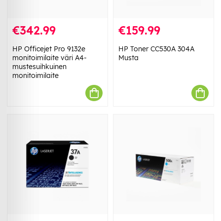
€342.99
€159.99
HP Officejet Pro 9132e
HP Toner CC530A 304A
monitoimilaite väri A4-
Musta
mustesuihkuinen
monitoimilaite