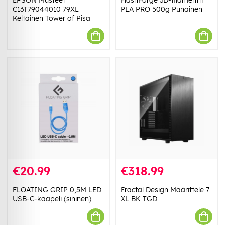
EPSON Musteet
FlashForge 3D-filamentti
C13T79044010 79XL
PLA PRO 500g Punainen
Keltainen Tower of Pisa
€20.99
€318.99
FLOATING GRIP 0,5M LED
Fractal Design Määrittele 7
USB-C-kaapeli (sininen)
XL BK TGD