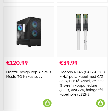
€120.99
€39.99
Fractal Design Pop Air RGB
Goobay RJ45 (CAT 6A, 500
Musta TG Kirkas sävy
MHz) patchkabel med CAT
8.1 S/FTP rå kabel, vit 99,9
% syrefri kopparledare
(OFC), AWG 24, halogenfri
kabelhölje (LSZH)