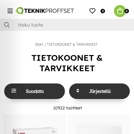
0
0
Start
TIETOKOONET & TARVIKKEET
TIETOKOONET &
TARVIKKEET
Suodata
Järjestellä
10922
tuotteet