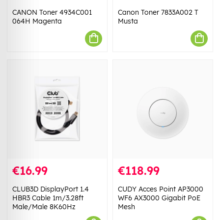
CANON Toner 4934C001
Canon Toner 7833A002 T
064H Magenta
Musta
€16.99
€118.99
CLUB3D DisplayPort 1.4
CUDY Acces Point AP3000
HBR3 Cable 1m/3.28ft
WF6 AX3000 Gigabit PoE
Male/Male 8K60Hz
Mesh