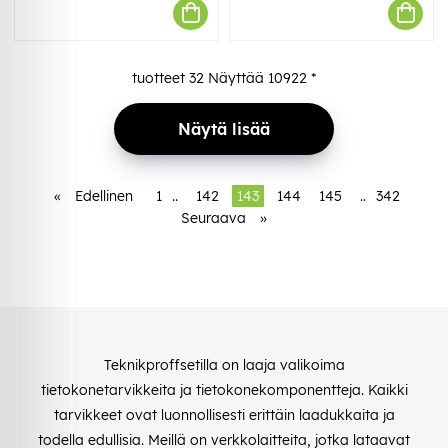
tuotteet
32
Näyttää
10922
*
Näytä lisää
«
Edellinen
1
..
142
143
144
145
..
342
Seuraava
»
Teknikproffsetilla on laaja valikoima
tietokonetarvikkeita ja tietokonekomponentteja. Kaikki
tarvikkeet ovat luonnollisesti erittäin laadukkaita ja
todella edullisia. Meillä on verkkolaitteita, jotka lataavat