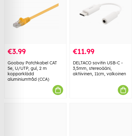
€3.99
€11.99
Goobay Patchkabel CAT
DELTACO sovitin USB-C -
5e, U/UTP, gul, 2 m
3,5mm, stereoääni,
kopparklädd
aktiivinen, 11cm, valkoinen
aluminiumtråd (CCA)