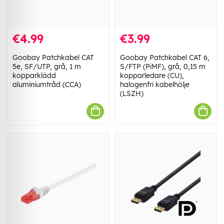
€4.99
€3.99
Goobay Patchkabel CAT
Goobay Patchkabel CAT 6,
5e, SF/UTP, grå, 1 m
S/FTP (PiMF), grå, 0,15 m
kopparklädd
kopparledare (CU),
aluminiumtråd (CCA)
halogenfri kabelhölje
(LSZH)