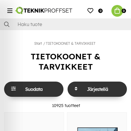
0
0
Start
TIETOKOONET & TARVIKKEET
TIETOKOONET &
TARVIKKEET
Suodata
Järjestellä
10925
tuotteet