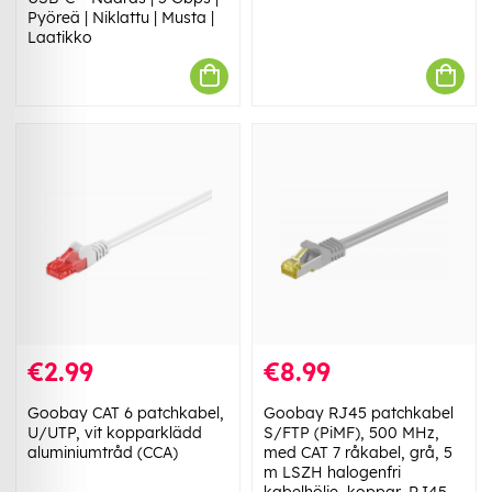
Pyöreä | Niklattu | Musta |
Laatikko
€2.99
€8.99
Goobay CAT 6 patchkabel,
Goobay RJ45 patchkabel
U/UTP, vit kopparklädd
S/FTP (PiMF), 500 MHz,
aluminiumtråd (CCA)
med CAT 7 råkabel, grå, 5
m LSZH halogenfri
kabelhölje, koppar, RJ45-