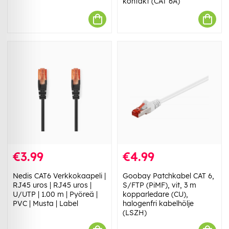
kontakt (CAT 6A)
€3.99
€4.99
Nedis CAT6 Verkkokaapeli |
Goobay Patchkabel CAT 6,
RJ45 uros | RJ45 uros |
S/FTP (PiMF), vit, 3 m
U/UTP | 1.00 m | Pyöreä |
kopparledare (CU),
PVC | Musta | Label
halogenfri kabelhölje
(LSZH)