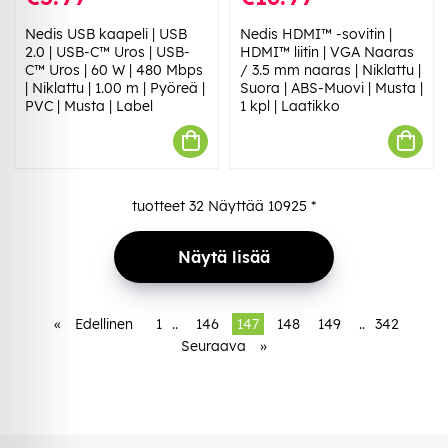
Nedis USB kaapeli | USB
Nedis HDMI™ -sovitin |
2.0 | USB-C™ Uros | USB-
HDMI™ liitin | VGA Naaras
C™ Uros | 60 W | 480 Mbps
/ 3.5 mm naaras | Niklattu |
| Niklattu | 1.00 m | Pyöreä |
Suora | ABS-Muovi | Musta |
PVC | Musta | Label
1 kpl | Laatikko
tuotteet
32
Näyttää
10925
*
Näytä lisää
«
Edellinen
1
..
146
147
148
149
..
342
Seuraava
»