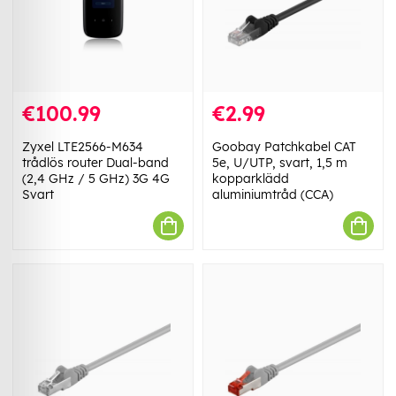
€100.99
€2.99
Zyxel LTE2566-M634
Goobay Patchkabel CAT
trådlös router Dual-band
5e, U/UTP, svart, 1,5 m
(2,4 GHz / 5 GHz) 3G 4G
kopparklädd
Svart
aluminiumtråd (CCA)