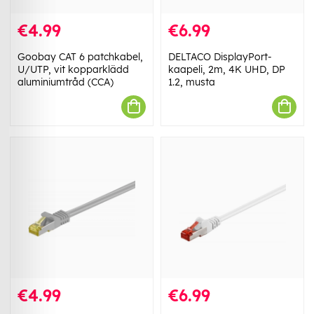
€4.99
€6.99
Goobay CAT 6 patchkabel,
DELTACO DisplayPort-
U/UTP, vit kopparklädd
kaapeli, 2m, 4K UHD, DP
aluminiumtråd (CCA)
1.2, musta
€4.99
€6.99