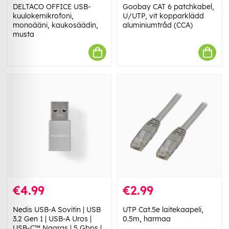
DELTACO OFFICE USB-
Goobay CAT 6 patchkabel,
kuulokemikrofoni,
U/UTP, vit kopparklädd
monoääni, kaukosäädin,
aluminiumtråd (CCA)
musta
€4.99
€2.99
Nedis USB-A Sovitin | USB
UTP Cat.5e laitekaapeli,
3.2 Gen 1 | USB-A Uros |
0.5m, harmaa
USB-C™ Naaras | 5 Gbps |