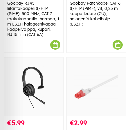
Goobay RJ45
Goobay Patchkabel CAT 6,
liitäntäkaapeli S/FTP
S/FTP (PiMF), vit, 0,25 m
(PiMF), 500 MHz, CAT 7
kopparledare (CU),
raakakaapelilla, harmaa, 1
halogenfri kabelhölje
m LSZH halogeenivapaa
(LSZH)
kaapelivaippa, kupari,
RJ45 liitin (CAT 6A)
€5.99
€2.99