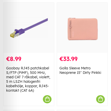
€8.99
€33.99
Goobay RJ45 patchkabel
Golla Sleeve Metro
S/FTP (PiMF), 500 MHz,
Neoprene 15" Dirty Pinkki
med CAT 7 råkabel, violett,
5 m LSZH halogenfri
kabelhölje, koppar, RJ45-
kontakt (CAT 6A)