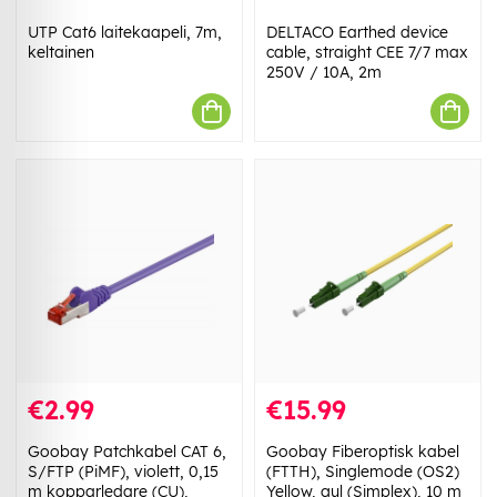
UTP Cat6 laitekaapeli, 7m,
DELTACO Earthed device
keltainen
cable, straight CEE 7/7 max
250V / 10A, 2m
€2.99
€15.99
Goobay Patchkabel CAT 6,
Goobay Fiberoptisk kabel
S/FTP (PiMF), violett, 0,15
(FTTH), Singlemode (OS2)
m kopparledare (CU),
Yellow, gul (Simplex), 10 m