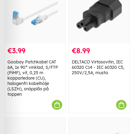
€3.99
€8.99
Goobay Patchkabel CAT
DELTACO Virtasovitin, IEC
6A, 1x 90° vinklad, S/FTP
60320 C14 - IEC 60320 C5,
(PiMF), vit, 0,25 m
250V/2,5A, musta
kopparledare (CU),
halogenfri kabelhölje
(LSZH), snäpplås på
toppen