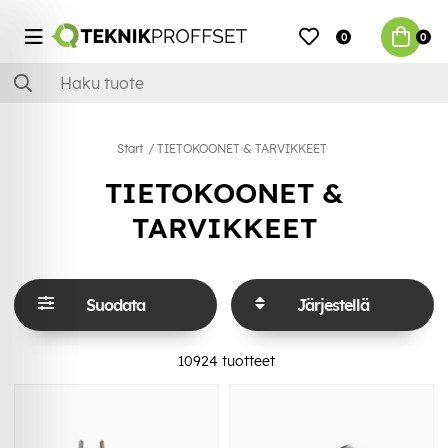
0
0
Start
TIETOKOONET & TARVIKKEET
TIETOKOONET &
TARVIKKEET
Suodata
Järjestellä
10924
tuotteet