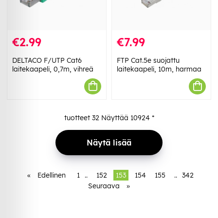
€2.99
€7.99
DELTACO F/UTP Cat6
FTP Cat.5e suojattu
laitekaapeli, 0,7m, vihreä
laitekaapeli, 10m, harmaa
tuotteet
32
Näyttää
10924
*
Näytä lisää
«
Edellinen
1
..
152
153
154
155
..
342
Seuraava
»