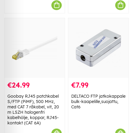
€24.99
€7.99
Goobay RJ45 patchkabel
DELTACO FTP jatkokappale
S/FTP (PiMF), 500 MHz,
bulk-kaapelille,suojattu,
med CAT 7 råkabel, vit, 20
Cat6
m LSZH halogenfri
kabelhölje, koppar, RJ45-
kontakt (CAT 6A)