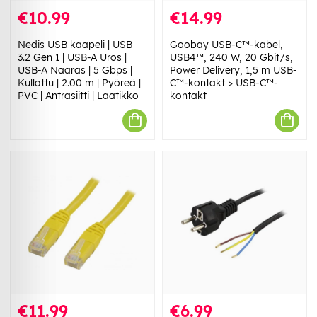
€10.99
€14.99
Nedis USB kaapeli | USB
Goobay USB-C™-kabel,
3.2 Gen 1 | USB-A Uros |
USB4™, 240 W, 20 Gbit/s,
USB-A Naaras | 5 Gbps |
Power Delivery, 1,5 m USB-
Kullattu | 2.00 m | Pyöreä |
C™-kontakt > USB-C™-
PVC | Antrasiitti | Laatikko
kontakt
€11.99
€6.99