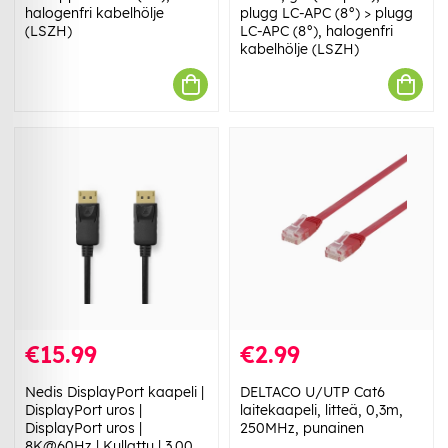
halogenfri kabelhölje
plugg LC-APC (8°) > plugg
(LSZH)
LC-APC (8°), halogenfri
kabelhölje (LSZH)
€15.99
€2.99
Nedis DisplayPort kaapeli |
DELTACO U/UTP Cat6
DisplayPort uros |
laitekaapeli, litteä, 0,3m,
DisplayPort uros |
250MHz, punainen
8K@60Hz | Kullattu | 3.00