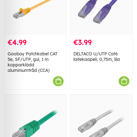
€4.99
€3.99
Goobay Patchkabel CAT
DELTACO U/UTP Cat6
5e, SF/UTP, gul, 1 m
laitekaapeli, 0,75m, lila
kopparklädd
aluminiumtråd (CCA)