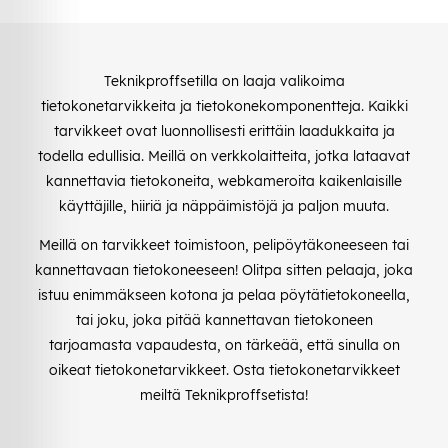
Teknikproffsetilla on laaja valikoima
tietokonetarvikkeita ja tietokonekomponentteja. Kaikki
tarvikkeet ovat luonnollisesti erittäin laadukkaita ja
todella edullisia. Meillä on verkkolaitteita, jotka lataavat
kannettavia tietokoneita, webkameroita kaikenlaisille
käyttäjille, hiiriä ja näppäimistöjä ja paljon muuta.
Meillä on tarvikkeet toimistoon, pelipöytäkoneeseen tai
kannettavaan tietokoneeseen! Olitpa sitten pelaaja, joka
istuu enimmäkseen kotona ja pelaa pöytätietokoneella,
tai joku, joka pitää kannettavan tietokoneen
tarjoamasta vapaudesta, on tärkeää, että sinulla on
oikeat tietokonetarvikkeet. Osta tietokonetarvikkeet
meiltä Teknikproffsetista!